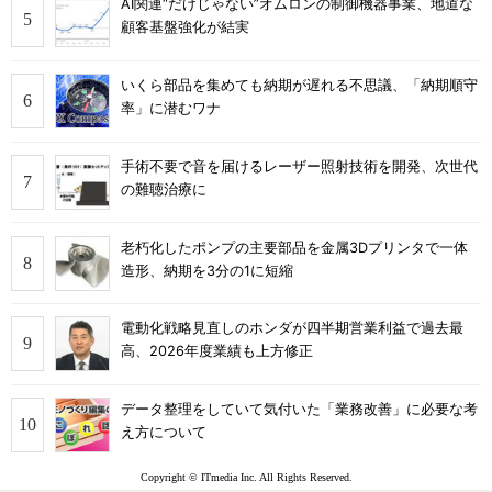
AI関連“だけじゃない”オムロンの制御機器事業、地道な
顧客基盤強化が結実
いくら部品を集めても納期が遅れる不思議、「納期順守
率」に潜むワナ
手術不要で音を届けるレーザー照射技術を開発、次世代
の難聴治療に
老朽化したポンプの主要部品を金属3Dプリンタで一体
造形、納期を3分の1に短縮
電動化戦略見直しのホンダが四半期営業利益で過去最
高、2026年度業績も上方修正
データ整理をしていて気付いた「業務改善」に必要な考
え方について
Copyright © ITmedia Inc. All Rights Reserved.