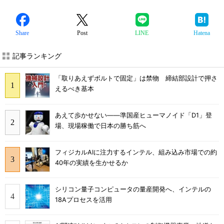
Share
Post
LINE
Hatena
記事ランキング
「取りあえずボルトで固定」は禁物 締結部設計で押さ
えるべき基本
あえて歩かせない――準国産ヒューマノイド「D1」登
場、現場稼働で日本の勝ち筋へ
フィジカルAIに注力するインテル、組み込み市場での約
40年の実績を生かせるか
シリコン量子コンピュータの量産開発へ、インテルの
18Aプロセスを活用