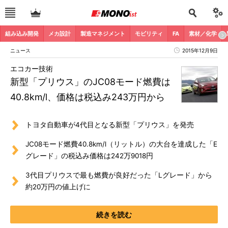
組み込み開発
メカ設計
製造マネジメント
モビリティ
FA
素材／化学
ニュース
2015年12月9日
エコカー技術
新型「プリウス」のJC08モード燃費は
40.8km/l、価格は税込み243万円から
トヨタ自動車が4代目となる新型「プリウス」を発売
JC08モード燃費40.8km/l（リットル）の大台を達成した「E
グレード」の税込み価格は242万9018円
3代目プリウスで最も燃費が良好だった「Lグレード」から
約20万円の値上げに
続きを読む