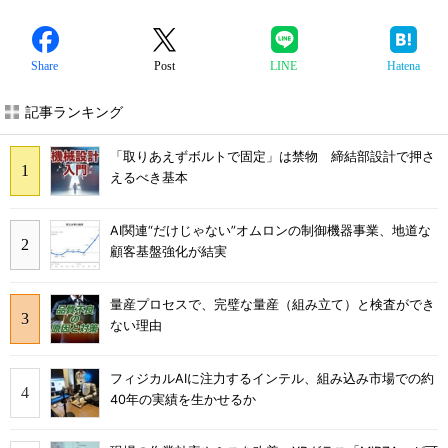
Share
Post
LINE
Hatena
記事ランキング
「取りあえずボルトで固定」は禁物 締結部設計で押さ
えるべき基本
AI関連“だけじゃない”オムロンの制御機器事業、地道な
顧客基盤強化が結実
量産プロセスで、完璧な量産（組み立て）と検査ができ
ない理由
フィジカルAIに注力するインテル、組み込み市場での約
40年の実績を生かせるか