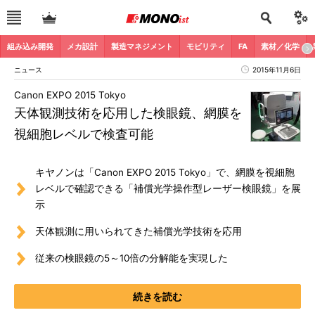
組み込み開発
メカ設計
製造マネジメント
モビリティ
FA
素材／化学
ニュース
2015年11月6日
Canon EXPO 2015 Tokyo
天体観測技術を応用した検眼鏡、網膜を
視細胞レベルで検査可能
キヤノンは「Canon EXPO 2015 Tokyo」で、網膜を視細胞
レベルで確認できる「補償光学操作型レーザー検眼鏡」を展
示
天体観測に用いられてきた補償光学技術を応用
従来の検眼鏡の5～10倍の分解能を実現した
続きを読む