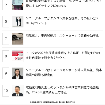
現場の作業効率やミスを改善 XRグラス「MiRZA」が可
能にするピッキングDXの未来
ソニーグループがタムロン買収を提案、その狙いは？
CFOがコメント
商船三井、車両移動用「スケーター」で業務を効率化
トヨタが2026年度通期業績を上方修正、好調なHEVは
次世代電池で競争力を強化へ
ソニーグループはイメージセンサーが過去最高益、熊本
地震の影響も限定的
電動化戦略見直しのホンダが四半期営業利益で過去最
高、2026年度業績も上方修正
Copyright © ITmedia Inc. All Rights Reserved.