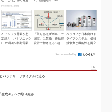
む、これからの電通
V、新開発の「X-PAC
K」に電動システ...
PR(dentsu Japan)
AIインフラ需要が想
「取りあえずボルトで
ベッコフが日本向けド
定超え パナソニック
固定」は禁物 締結部
ライブシステム、価格
HDの第1四半期営業利
設計で押さえるべき基
競争力と機能性を両立
益が過去最高達成
本
Recommended by
PR
造とバッテリーリサイクルに迫る
「生成AI」への取り組み