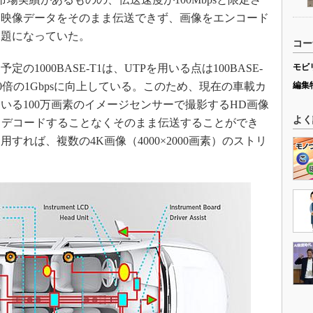
た映像データをそのまま伝送できず、画像をエンコード
課題になっていた。
コー
1000BASE-T1は、UTPを用いる点は100BASE-
モビ
0倍の1Gbpsに向上している。このため、現在の車載カ
編集
いる100万画素のイメージセンサーで撮影するHD画像
よく
ード／デコードすることなくそのまま伝送することができ
れば、複数の4K画像（4000×2000画素）のストリ