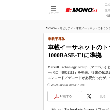
工
産
メディア
脱
つながる技術
AI×技術
MONOist
>
モビリティ
>
車載イーサネットのトランシー
つながる工場
AI×設備
つながるサービ
Physical
車載半導体
車載イーサネットのトラ
1000BASE-T1に準拠
Marvell Technology Group
ーバIC「88Q2112」を発表。従来の伝
エンコード／デコードが必要だったが、伝
2015年10月21日 08時00分 公開
印刷する
見る
Marvell Technology Gro