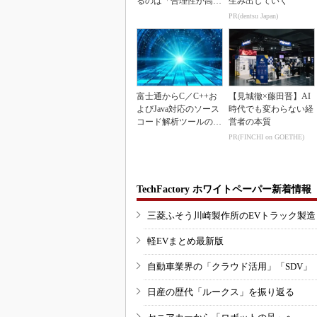
るのは「合理性が高
生み出していく
い」から
PR(dentsu Japan)
富士通からC／C++お
【見城徹×藤田晋】AI
よびJava対応のソース
時代でも変わらない経
コード解析ツールの資
営者の本質
産を取得
PR(FINCHI on GOETHE)
TechFactory ホワイトペーパー新着情報
三菱ふそう川崎製作所のEVトラック製
軽EVまとめ最新版
自動車業界の「クラウド活用」「SDV」
日産の歴代「ルークス」を振り返る