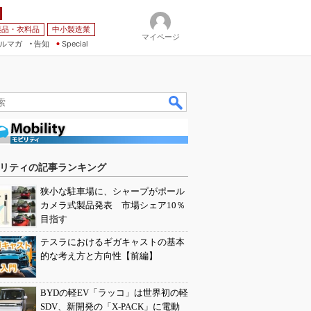
薬品・衣料品
中小製造業
マイページ
ルマガ
告知
Special
リティの記事ランキング
狭小な駐車場に、シャープがポール
カメラ式製品発表 市場シェア10％
目指す
テスラにおけるギガキャストの基本
的な考え方と方向性【前編】
BYDの軽EV「ラッコ」は世界初の軽
SDV、新開発の「X-PACK」に電動