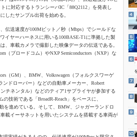
3Dプリンタ
産業オープンネット展
トに対応するトランシーバIC「88Q2112」を発表し
デジタルツインとCAE
象にしたサンプル出荷を始める。
S＆OP
伝送速度が100Mビット／秒（Mbps）でシールドな
インダストリー4.0
イヤーハーネスに用いる100BASE-T1に準拠した製
イノベーション
途は、車載カメラで撮影した映像データの伝送である。
製造業ビッグデータ
（ブロードコム）やNXP Semiconductors（NXP）な
メイドインジャパン
植物工場
ors（GM）、BMW、Volkswagen（フォルクスワーゲ
知財マネジメント
ジャガーランドローバー）などの自動車メーカー、Robert
海外生産
ntal（コンチネンタル）などのティア1サプライヤが参加する
グローバル設計・開発
技術である「BroadR-Reach」をベースに、
制御セキュリティ
及活動を進めている。そして、BMW、ジャガーランドロ
、車載イーサネットを用いたシステムを搭載する車両が
新型コロナへの対応
に市場実績があるものの、伝送速度が100Mbpsと限定さ