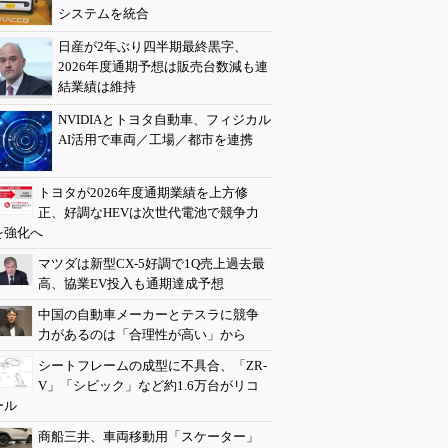
システムを統合
日産が2年ぶり四半期最終黒字、
2026年度通期予想は販売台数減も連
結業績は維持
NVIDIAとトヨタ自動車、フィジカル
AI活用で車両／工場／都市を連携
トヨタが2026年度通期業績を上方修
正、好調なHEVは次世代電池で競争力
を強化へ
マツダは新型CX-5好調で1Q売上過去最
高、協業EV投入も通期達成予想
中国の自動車メーカーとテスラに競争
力があるのは「合理性が高い」から
シートフレームの成型に不具合、「ZR-
V」「シビック」など約1.6万台がリコ
ール
商船三井、車両移動用「スケーター」