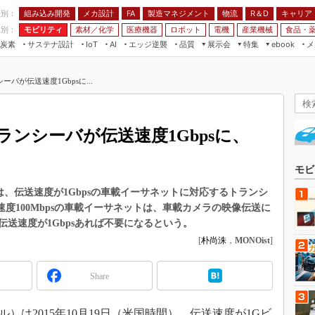
程別：
組み込み開発
メカ設計
製造マネジメント
物流
R＆D
キャリア
FA
業別：
モビリティ
素材／化学
医療機器
ロボット
電機
産業機械
食品・
炭素
サステナ設計
エッジ逆襲
品質
展示会
特集
メ
IoT
AI
ebook
伝承
組み込み開発
CEATEC
読者調査まとめ
編集後記
バが伝送速度1Gbpsに...
JIMTOF
保全
メカ設計
つながるクルマ
組込み/エッジ コンピューティング
ス
 AI
製造マネジメント
5G
展＆IoT/5Gソリューション展
VR／AR
FA
ンシーバが伝送速度1Gbpsに、
IIFES
モビリティ
フィールドサービス
国際ロボット展
素材／化学
FPGA
モビ
ジャパンモビリティショー
組み込み画像技術
（マーベル）は、伝送速度が1Gbpsの車載イーサネットに対応するトランシ
TECHNO-FRONTIER
送速度100Mbpsの車載イーサネットは、車載カメラの映像伝送に
組み込みモデリング
人テク展
送速度が1Gbpsあれば不要になるという。
Windows Embedded
[
朴尚洙
，
MONOist
]
スマート工場EXPO
車載ソフト開発
EdgeTech+
Share
ISO26262
日本ものづくりワールド
無償設計ツール
AUTOMOTIVE WORLD
up（マーベル）は2015年10月19日（米国時間）、伝送速度が1Gビ