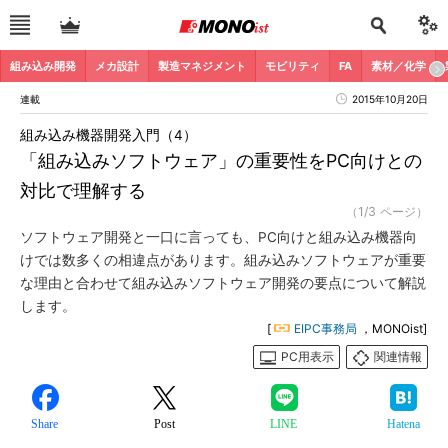
組み込み開発
メカ設計
製造マネジメント
モビリティ
FA
素材／化学
連載
2015年10月20日
組み込み機器開発入門（4）
「組み込みソフトウェア」の重要性をPC向けとの
対比で理解する
（1/3 ページ）
ソフトウェア開発と一口に言っても、PC向けと組み込み機器向
けでは数多くの相違点があります。組み込みソフトウェアが重要
な理由と合わせて組み込みソフトウェア開発の要点について解説
します。
[
EIPC事務局
，MONOist]
PC用表示
関連情報
Share
Post
LINE
Hatena