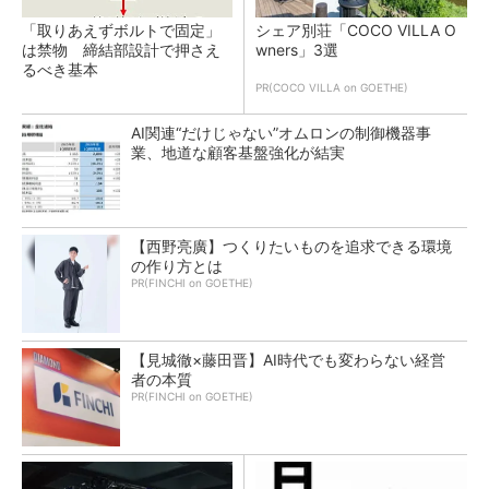
「取りあえずボルトで固定」
シェア別荘「COCO VILLA O
は禁物 締結部設計で押さえ
wners」3選
るべき基本
PR(COCO VILLA on GOETHE)
AI関連“だけじゃない”オムロンの制御機器事
業、地道な顧客基盤強化が結実
【西野亮廣】つくりたいものを追求できる環境
の作り方とは
PR(FINCHI on GOETHE)
【見城徹×藤田晋】AI時代でも変わらない経営
者の本質
PR(FINCHI on GOETHE)