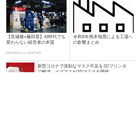
【見城徹×藤田晋】AI時代でも
令和8年熊本地震による工場へ
変わらない経営者の本質
の影響まとめ
PR(FINCHI on GOETHE)
新型コロナで深刻なマスク不足を3Dプリンタ
で解消、イグアスが3Dマスクを開発
【レベル14】生成AIを味方に、3D CADを使い
こなそう！
狭小な駐車場に、シャープがポールカメラ式製
品発表 市場シェア10％目指す