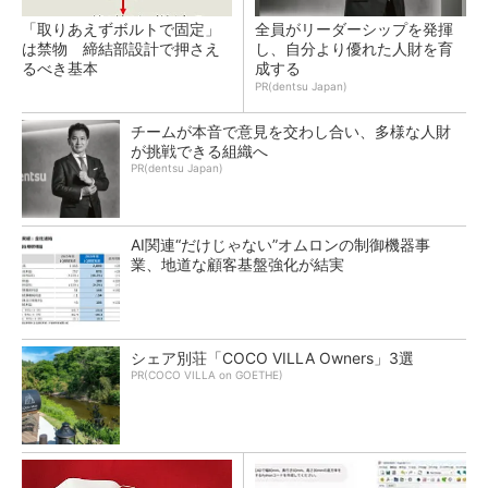
「取りあえずボルトで固定」
全員がリーダーシップを発揮
は禁物 締結部設計で押さえ
し、自分より優れた人財を育
るべき基本
成する
PR(dentsu Japan)
チームが本音で意見を交わし合い、多様な人財
が挑戦できる組織へ
PR(dentsu Japan)
AI関連“だけじゃない”オムロンの制御機器事
業、地道な顧客基盤強化が結実
シェア別荘「COCO VILLA Owners」3選
PR(COCO VILLA on GOETHE)