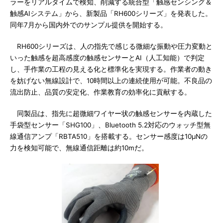
ラーをリアルタイムで検知、削減する統合型「触感センシング＆
触感AIシステム」から、新製品「RH600シリーズ」を発表した。
同年7月から国内外でのサンプル提供を開始する。
RH600シリーズは、人の指先で感じる微細な振動や圧力変動と
いった触感を超高感度の触感センサーとAI（人工知能）で判定
し、手作業の工程の見える化と標準化を実現する。作業者の動き
を妨げない無線設計で、10時間以上の連続使用が可能。不良品の
流出防止、品質の安定化、作業教育の効率化に貢献する。
同製品は、指先に超微細ワイヤー状の触感センサーを内蔵した
手袋型センサー「SHG100」、Bluetooth 5.2対応のウォッチ型無
線通信アンプ「RBTA510」を搭載する。センサー感度は10μNの
力を検知可能で、無線通信距離は約10mだ。