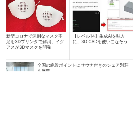
新型コロナで深刻なマスク不
【レベル14】生成AIを味方
足を3Dプリンタで解消、イグ
に、3D CADを使いこなそう！
アスが3Dマスクを開発
全国の絶景ポイントにサウナ付きのシェア別荘
を展開
PR(COCO VILLA on GOETHE)
令和8年熊本地震による工場への影響まとめ
狭小な駐車場に、シャープがポールカメラ式製
品発表 市場シェア10％目指す