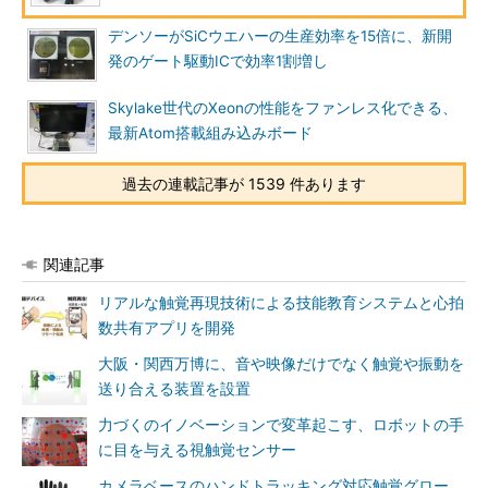
デンソーがSiCウエハーの生産効率を15倍に、新開
発のゲート駆動ICで効率1割増し
Skylake世代のXeonの性能をファンレス化できる、
最新Atom搭載組み込みボード
過去の連載記事が 1539 件あります
関連記事
リアルな触覚再現技術による技能教育システムと心拍
数共有アプリを開発
大阪・関西万博に、音や映像だけでなく触覚や振動を
送り合える装置を設置
力づくのイノベーションで変革起こす、ロボットの手
に目を与える視触覚センサー
カメラベースのハンドトラッキング対応触覚グロー