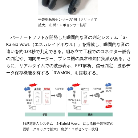
手袋型触感センサーの1例［クリックで
拡大］ 出所：ロボセンサー技研
バーナードソフトが開発した瞬間的な音の判定システム「S-
Kaleid VowL（エスカレイドボウル）」を搭載し、瞬間的な音の
違いを約0.01秒で判定できる。組み立て工程でのコネクター嵌合
の判定や、開閉モーター、プレス機の異常検知に実績がある。さ
らに、リアルタイムでの波形表示、FFT解析、信号判定、波形デ
ータ保存機能を有する「RWMON」を搭載する。
触感専用AIシステム「S-Kaleid VowL」による嵌合音判定の
説明［クリックで拡大］ 出所：ロボセンサー技研