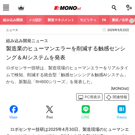
組み込み開発
メカ設計
製造マネジメント
モビリティ
FA
素材／化学
ニュース
2025年5月22日
組み込み開発ニュース
製造業のヒューマンエラーを削減する触感センシ
ング＆AIシステムを発表
ロボセンサー技研は、製造現場のヒューマンエラーをリアルタイ
ムで検知、削減する統合型「触感センシング＆触感AIシステム」
から、新製品「RH600シリーズ」を発表した。
[MONOist]
PC用表示
関連情報
Share
Post
LINE
Hatena
ロボセンサー技研は2025年4月30日、製造現場のヒューマンエ