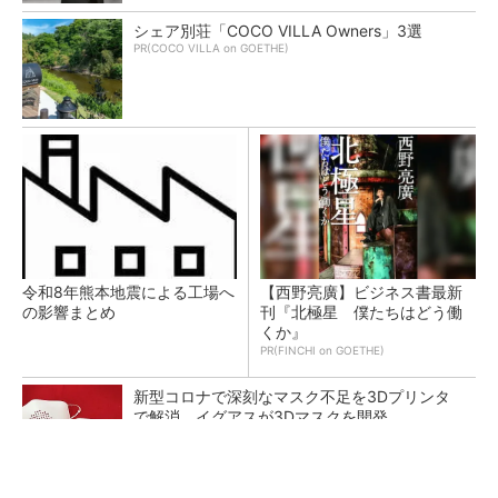
シェア別荘「COCO VILLA Owners」3選
PR(COCO VILLA on GOETHE)
令和8年熊本地震による工場へ
【西野亮廣】ビジネス書最新
の影響まとめ
刊『北極星 僕たちはどう働
くか』
PR(FINCHI on GOETHE)
新型コロナで深刻なマスク不足を3Dプリンタ
で解消、イグアスが3Dマスクを開発