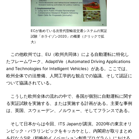
ECが進めている次世代型輸送交通システムの実証
試験「ホライゾン2020」の概要（クリックで拡
大）
この他欧州では、EU（欧州共同体）による自動運転に特化し
たフレームワーク、AdaptIVe（Automated Driving Applications
and Technologies for Intelligent Vehicles）がある。ここでは、
欧州全体での法整備、人間工学的な観点での協議、そして認証に
ついて協議されている。
こうした欧州全体の流れの中で、各国が個別に自動運転に関す
る実証試験を実施する、または実施する計画がある。主要な事例
は、英国、スウェーデン、ノルウェー、そしてフランスである。
そして日本からは今回、ITS Japanが講演。2020年の東京オリ
ンピック・パラリンピックをキッカケとし、内閣府が取りまとめ
を行なうSIP（戦略的イノベーション創造プログラム）における