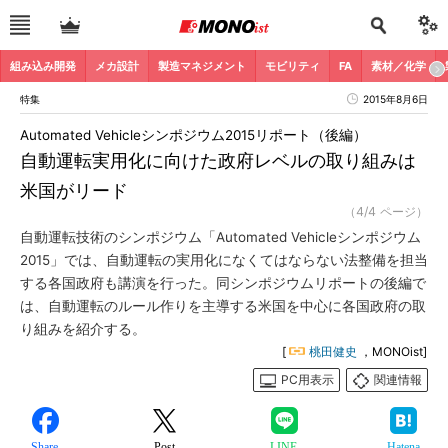
組み込み開発
メカ設計
製造マネジメント
モビリティ
FA
素材／化学
特集
2015年8月6日
Automated Vehicleシンポジウム2015リポート（後編）
自動運転実用化に向けた政府レベルの取り組みは
米国がリード
（4/4 ページ）
自動運転技術のシンポジウム「Automated Vehicleシンポジウム
2015」では、自動運転の実用化になくてはならない法整備を担当
する各国政府も講演を行った。同シンポジウムリポートの後編で
は、自動運転のルール作りを主導する米国を中心に各国政府の取
り組みを紹介する。
[
桃田健史
，MONOist]
PC用表示
関連情報
Share
Post
LINE
Hatena