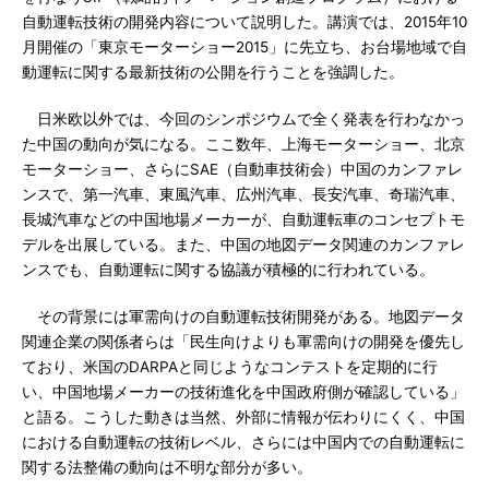
自動運転技術の開発内容について説明した。講演では、2015年10
月開催の「東京モーターショー2015」に先立ち、お台場地域で自
動運転に関する最新技術の公開を行うことを強調した。
日米欧以外では、今回のシンポジウムで全く発表を行わなかっ
た中国の動向が気になる。ここ数年、上海モーターショー、北京
モーターショー、さらにSAE（自動車技術会）中国のカンファレ
ンスで、第一汽車、東風汽車、広州汽車、長安汽車、奇瑞汽車、
長城汽車などの中国地場メーカーが、自動運転車のコンセプトモ
デルを出展している。また、中国の地図データ関連のカンファレ
ンスでも、自動運転に関する協議が積極的に行われている。
その背景には軍需向けの自動運転技術開発がある。地図データ
関連企業の関係者らは「民生向けよりも軍需向けの開発を優先し
ており、米国のDARPAと同じようなコンテストを定期的に行
い、中国地場メーカーの技術進化を中国政府側が確認している」
と語る。こうした動きは当然、外部に情報が伝わりにくく、中国
における自動運転の技術レベル、さらには中国内での自動運転に
関する法整備の動向は不明な部分が多い。