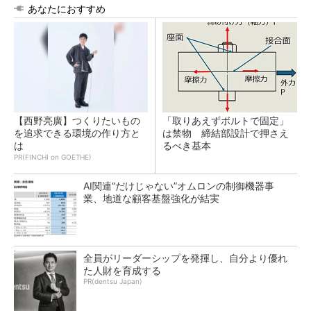
あなたにおすすめ
【西野亮廣】つくりたいもの
「取りあえずボルトで固定」
を追求できる環境の作り方と
は禁物 締結部設計で押さえ
は
るべき基本
PR(FINCHI on GOETHE)
AI関連“だけじゃない”オムロンの制御機器事
業、地道な顧客基盤強化が結実
全員がリーダーシップを発揮し、自分より優れ
た人財を育成する
PR(dentsu Japan)