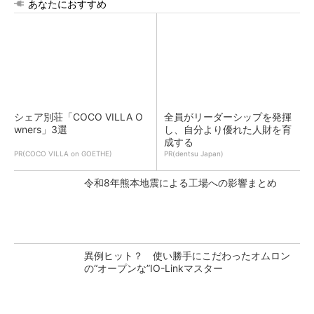
あなたにおすすめ
シェア別荘「COCO VILLA O
全員がリーダーシップを発揮
wners」3選
し、自分より優れた人財を育
成する
PR(COCO VILLA on GOETHE)
PR(dentsu Japan)
令和8年熊本地震による工場への影響まとめ
異例ヒット？ 使い勝手にこだわったオムロン
の“オープンな”IO-Linkマスター