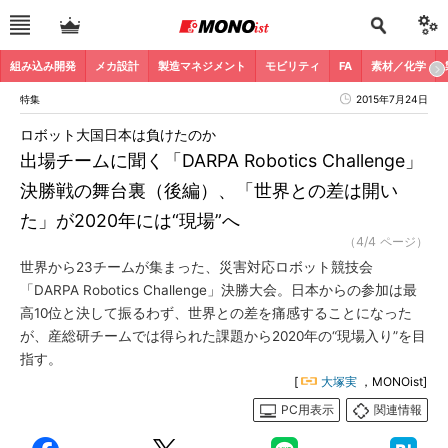
組み込み開発
メカ設計
製造マネジメント
モビリティ
FA
素材／化学
特集
2015年7月24日
ロボット大国日本は負けたのか
出場チームに聞く「DARPA Robotics Challenge」
決勝戦の舞台裏（後編）、「世界との差は開い
た」が2020年には“現場”へ
（4/4 ページ）
世界から23チームが集まった、災害対応ロボット競技会
「DARPA Robotics Challenge」決勝大会。日本からの参加は最
高10位と決して振るわず、世界との差を痛感することになった
が、産総研チームでは得られた課題から2020年の“現場入り”を目
指す。
[
大塚実
，MONOist]
PC用表示
関連情報