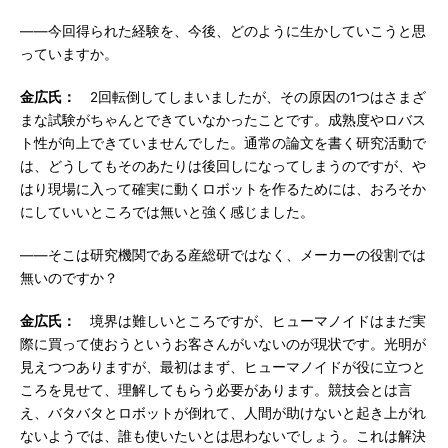
――今回得られた経験を、今後、どのように生かしていこうと思
っていますか。
金広氏：
2回転倒してしまいましたが、その原因の1つはさまざ
まな試験がちゃんとできていなかったことです。成熟度やロバス
ト性が向上できていませんでした。通常の論文を書く研究活動で
は、どうしてもそのあたりは後回しになってしまうのですが、や
はり現場に入って確実に動くロボットを作るためには、おろそか
にしていいところでは無いと強く感じました。
――そこは研究機関である産総研ではなく、メーカーの役割では
無いのですか？
金広氏：
境界は難しいところですが、ヒューマノイドはまだ実
際に買って使おうというお客さんがいないのが現状です。光明が
見えつつありますが、最初はまず、ヒューマノイドが役に立つと
ころを見せて、理解してもらう必要があります。競技会とは言
え、バタバタとロボットが倒れて、人間が助けないと起き上がれ
ないようでは、誰も使いたいとは思わないでしょう。これは解決