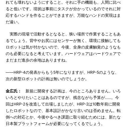
れても壊れないようにすること。それに手の機能も、人間に比べ
ると低いです。現状は事前にタスクが分かっているのでそれに対
応するハンドを作ることができますが、万能なハンドの実現はま
だ遠い。
実際の現場で活動するとなると、狭い場所で作業することもあ
るでしょう。背中やお尻にはセンサーが無く、環境に接触しても
ロボットは気が付かないので、今後、全身の皮膚触覚のようなも
のも必要になると考えています。ハードウェアはハードウェアで
まだまだ進歩の余地はありますね。
――HRP-4の発表からもう5年になりますが、HRP-5のような、
次の新型ロボットの計画は無いのでしょうか。
金広氏：
新規に開発する計画は、今のところありません。いろ
いろとやりたいことはあるのですが、残念ながら予算が……。今
回はHRP-2を改造して出場しましたが、HRP-2は10数年前に開発
したロボットなので、基本設計がかなり古いのは否めません。転
倒への対応とか、今後やるべき課題に取り組むためには、新たな
日本製プラットフォームが必要になってくるでしょう。