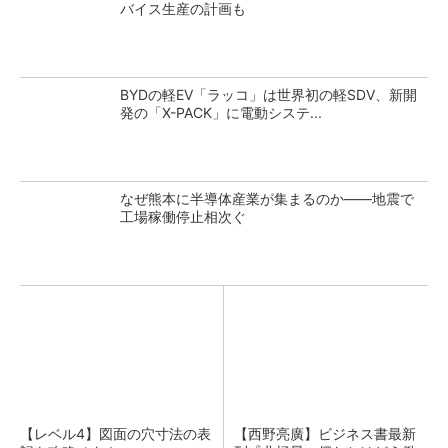
バイス生産の計画も
BYDの軽EV「ラッコ」は世界初の軽SDV、新開
発の「X-PACK」に電動システ...
なぜ熊本に半導体産業が集まるのか――地震で
工場稼働停止相次ぐ
【レベル4】図面の穴寸法の表
【西野亮廣】ビジネス書最新