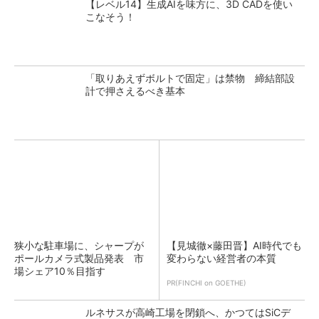
【レベル14】生成AIを味方に、3D CADを使い
こなそう！
「取りあえずボルトで固定」は禁物 締結部設
計で押さえるべき基本
狭小な駐車場に、シャープが
【見城徹×藤田晋】AI時代でも
ポールカメラ式製品発表 市
変わらない経営者の本質
場シェア10％目指す
PR(FINCHI on GOETHE)
ルネサスが高崎工場を閉鎖へ、かつてはSiCデ