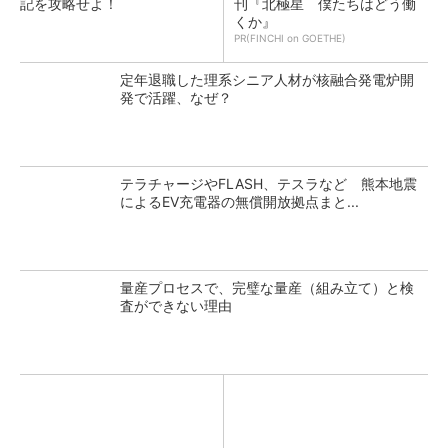
記を攻略せよ！
刊『北極星 僕たちはどう働
くか』
PR(FINCHI on GOETHE)
定年退職した理系シニア人材が核融合発電炉開
発で活躍、なぜ？
テラチャージやFLASH、テスラなど 熊本地震
によるEV充電器の無償開放拠点まと...
量産プロセスで、完璧な量産（組み立て）と検
査ができない理由