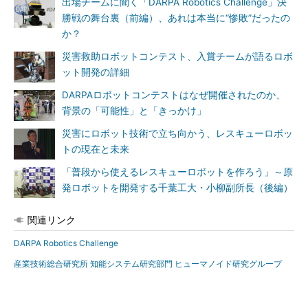
出場チームに聞く「DARPA Robotics Challenge」決
勝戦の舞台裏（前編）、あれは本当に“惨敗”だったの
か？
災害救助ロボットコンテスト、入賞チームが語るロボ
ット開発の詳細
DARPAロボットコンテストはなぜ開催されたのか、
背景の「可能性」と「きっかけ」
災害にロボット技術で立ち向かう、レスキューロボッ
トの現在と未来
「普段から使えるレスキューロボットを作ろう」～原
発ロボットを開発する千葉工大・小柳副所長（後編）
関連リンク
DARPA Robotics Challenge
産業技術総合研究所 知能システム研究部門 ヒューマノイド研究グループ