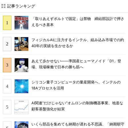
記事ランキング
「取りあえずボルトで固定」は禁物 締結部設計で押さ
えるべき基本
フィジカルAIに注力するインテル、組み込み市場での約
40年の実績を生かせるか
あえて歩かせない――準国産ヒューマノイド「D1」登
場、現場稼働で日本の勝ち筋へ
シリコン量子コンピュータの量産開発へ、インテルの
18Aプロセスを活用
AI関連“だけじゃない”オムロンの制御機器事業、地道な
顧客基盤強化が結実
いくら部品を集めても納期が遅れる不思議、「納期順守