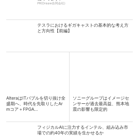
PR(Dreaw合同会社)
テスラにおけるギガキャストの基本的な考え方
と方向性【前編】
AlteraはITバブルを切り抜け全
ソニーグループはイメージセ
盛期へ、時代を先取りしたAr
ンサーが過去最高益、熊本地
mコア＋FPGA...
震の影響も限定的
フィジカルAIに注力するインテル、組み込み市
場での約40年の実績を生かせるか