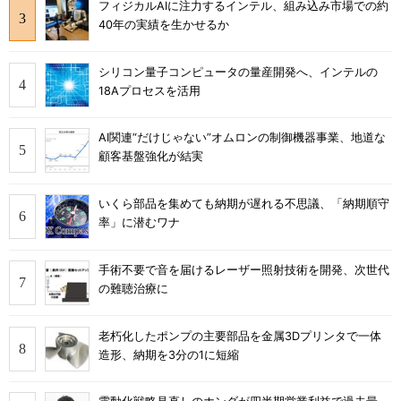
フィジカルAIに注力するインテル、組み込み市場での約
40年の実績を生かせるか
シリコン量子コンピュータの量産開発へ、インテルの
18Aプロセスを活用
AI関連“だけじゃない”オムロンの制御機器事業、地道な
顧客基盤強化が結実
いくら部品を集めても納期が遅れる不思議、「納期順守
率」に潜むワナ
手術不要で音を届けるレーザー照射技術を開発、次世代
の難聴治療に
老朽化したポンプの主要部品を金属3Dプリンタで一体
造形、納期を3分の1に短縮