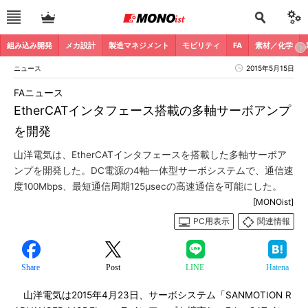
組み込み開発
メカ設計
製造マネジメント
モビリティ
FA
素材／化学
ニュース
2015年5月15日
FAニュース
EtherCATインタフェース搭載の多軸サーボアンプ
を開発
山洋電気は、EtherCATインタフェースを搭載した多軸サーボア
ンプを開発した。DC電源の4軸一体型サーボシステムで、通信速
度100Mbps、最短通信周期125μsecの高速通信を可能にした。
[MONOist]
PC用表示
関連情報
Share
Post
LINE
Hatena
山洋電気は2015年4月23日、サーボシステム「SANMOTION R