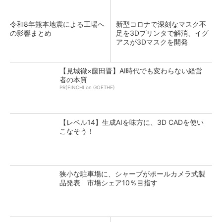
令和8年熊本地震による工場へ
新型コロナで深刻なマスク不
の影響まとめ
足を3Dプリンタで解消、イグ
アスが3Dマスクを開発
【見城徹×藤田晋】AI時代でも変わらない経営
者の本質
PR(FINCHI on GOETHE)
【レベル14】生成AIを味方に、3D CADを使い
こなそう！
狭小な駐車場に、シャープがポールカメラ式製
品発表 市場シェア10％目指す