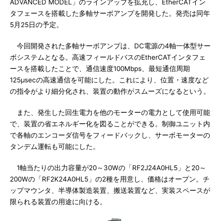
ADVANCED MODEL」のラインアップを拡充し、EtherCATイン
タフェースを搭載した多軸サーボアンプを開発した。発売は同年
5月25日の予定。
今回開発された多軸サーボアンプは、DC電源の4軸一体型サー
ボシステムとなる。高速フィールドバスのEtherCATインタフェ
ースを搭載したことで、通信速度100Mbps、最短通信周期
125μsecの高速通信を可能にした。これにより、位置・速度など
の指令がより細分化され、装置の動作がスムーズになるという。
また、発生した回生電力を他のモーターの電力として使用可能
で、装置の省エネルギー化を図ることができる。制御ユニット内
で各軸のエンコーダ信号をフィードバックし、サーボモーターの
タンデム運転も可能にした。
1軸当たりの出力容量が20～30Wの「RF2J24A0HL5」と20～
200Wの「RF2K24A0HL5」の2種を用意し、価格はオープン。チ
ップマウンタ、半導体製造装置、搬送装置など、実装スペースが
限られる装置の用途に向ける。