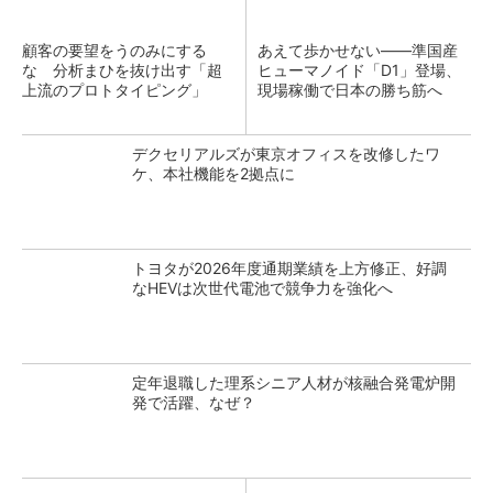
顧客の要望をうのみにする
あえて歩かせない――準国産
な 分析まひを抜け出す「超
ヒューマノイド「D1」登場、
上流のプロトタイピング」
現場稼働で日本の勝ち筋へ
デクセリアルズが東京オフィスを改修したワ
ケ、本社機能を2拠点に
トヨタが2026年度通期業績を上方修正、好調
なHEVは次世代電池で競争力を強化へ
定年退職した理系シニア人材が核融合発電炉開
発で活躍、なぜ？