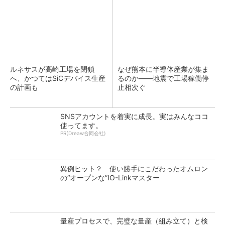
ルネサスが高崎工場を閉鎖
なぜ熊本に半導体産業が集ま
へ、かつてはSiCデバイス生産
るのか――地震で工場稼働停
の計画も
止相次ぐ
SNSアカウントを着実に成長。実はみんなココ
使ってます。
PR(Dreaw合同会社)
異例ヒット？ 使い勝手にこだわったオムロン
の“オープンな”IO-Linkマスター
量産プロセスで、完璧な量産（組み立て）と検