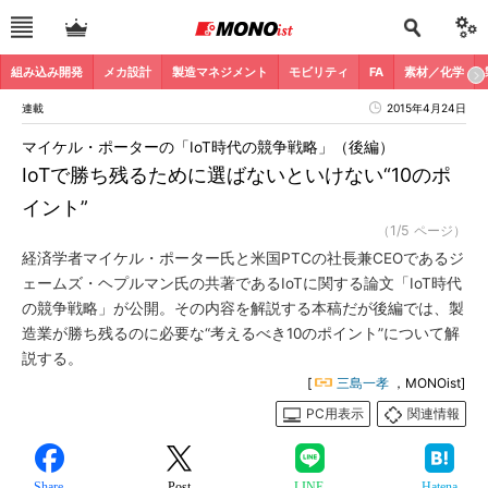
組み込み開発
メカ設計
製造マネジメント
モビリティ
FA
素材／化学
連載
2015年4月24日
マイケル・ポーターの「IoT時代の競争戦略」（後編）
IoTで勝ち残るために選ばないといけない“10のポ
イント”
（1/5 ページ）
経済学者マイケル・ポーター氏と米国PTCの社長兼CEOであるジ
ェームズ・ヘプルマン氏の共著であるIoTに関する論文「IoT時代
の競争戦略」が公開。その内容を解説する本稿だが後編では、製
造業が勝ち残るのに必要な“考えるべき10のポイント”について解
説する。
[
三島一孝
，MONOist]
PC用表示
関連情報
Share
Post
LINE
Hatena