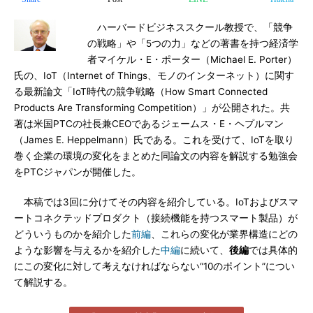
ハーバードビジネススクール教授で、「競争
の戦略」や「5つの力」などの著書を持つ経済学
者マイケル・E・ポーター（Michael E. Porter）
氏の、IoT（Internet of Things、モノのインターネット）に関す
る最新論文「IoT時代の競争戦略（How Smart Connected
Products Are Transforming Competition）」が公開された。共
著は米国PTCの社長兼CEOであるジェームス・E・ヘプルマン
（James E. Heppelmann）氏である。これを受けて、IoTを取り
巻く企業の環境の変化をまとめた同論文の内容を解説する勉強会
をPTCジャパンが開催した。
本稿では3回に分けてその内容を紹介している。IoTおよびスマ
ートコネクテッドプロダクト（接続機能を持つスマート製品）が
どういうものかを紹介した
前編
、これらの変化が業界構造にどの
ような影響を与えるかを紹介した
中編
に続いて、
後編
では具体的
にこの変化に対して考えなければならない“10のポイント”につい
て解説する。