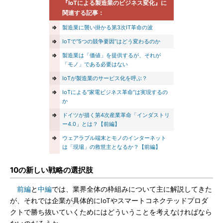
『IoTによる製造業のビジネス変化』
に
関連する記事：
⇒
製造業に襲い掛かる第3次IT革命の波
⇒
IoTで“5つの競争要因”はどう変わるのか
⇒
製造業は「価値」を提供するが、それが
「モノ」である必要はない
⇒
IoTが製造業のサービス化を呼ぶ？
⇒
IoTによる“家電ビジネス革命”は実現するの
か
⇒
ドイツが描く第4次産業革命「インダストリ
ー4.0」とは？【前編】
⇒
ウェアラブル端末とモノのインターネット
は「現場」の救世主となるか？【前編】
10の新しい戦略の選択肢
前編
と
中編
では、業界全体の枠組みについて主に解説してきた
が、それでは企業が具体的にIoTやスマートコネクテッドプロダ
クトで勝ち抜いていくためにはどういうことを考えなければなら