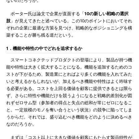
ないのだろうか。
ポーター氏は論文で企業が直面する「
10の新しい戦略の選択
肢
」が見えてきたと述べている。この10のポイントにおいてそれ
ぞれの企業に最適な方策を見つけ、戦略的なポジショニングを構
築することが勝ち残る道だという。
1．機能や特性の中でどれを追求するか
スマートコネクテッドプロダクトの登場により、製品が持つ機
能や特性は大きく拡大することになる。機能を追加するためのコ
ストが下がるため、製造業にとればより多くの機能を入れてみた
いと考えるかもしれないが、加えるべき機能や特性はよく吟味す
る必要がある。コストを上回る価値を顧客に提供できるとは限ら
ず、さらに特性や機能だけを競うようになると戦略的差別化が図
れずゼロサム型（参加者の得点と失点の総和が常にゼロになるこ
と。一定規模のモノを奪い合うという状況）の競争に陥ってしま
うからだ。それでは、盛り込むべき機能をどのように決めるべき
なのだろうか。
まずは「コスト以上に大きな価値を顧客にもたらす製品特性が