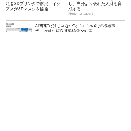
足を3Dプリンタで解消、イグ
し、自分より優れた人財を育
アスが3Dマスクを開発
成する
PR(dentsu Japan)
AI関連“だけじゃない”オムロンの制御機器事
業、地道な顧客基盤強化が結実
【レベル14】生成AIを味方に、3D CADを使い
こなそう！
「取りあえずボルトで固定」は禁物 締結部設
計で押さえるべき基本