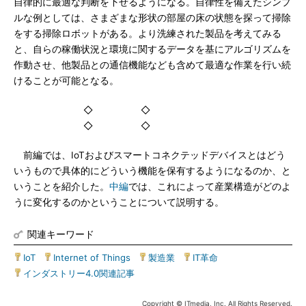
自律的に最適な判断を下せるようになる。自律性を備えたシンプ
ルな例としては、さまざまな形状の部屋の床の状態を探って掃除
をする掃除ロボットがある。より洗練された製品を考えてみる
と、自らの稼働状況と環境に関するデータを基にアルゴリズムを
作動させ、他製品との通信機能なども含めて最適な作業を行い続
けることが可能となる。
◇ ◇
◇ ◇
前編では、IoTおよびスマートコネクテッドデバイスとはどう
いうもので具体的にどういう機能を保有するようになるのか、と
いうことを紹介した。
中編
では、これによって産業構造がどのよ
うに変化するのかということについて説明する。
関連キーワード
IoT
|
Internet of Things
|
製造業
|
IT革命
|
インダストリー4.0関連記事
Copyright © ITmedia, Inc. All Rights Reserved.