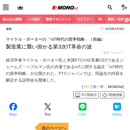
組み込み開発
メカ設計
製造マネジメント
モビリティ
FA
素材／化学
連載
2015年4月9日
マイケル・ポーターの「IoT時代の競争戦略」（前編）
製造業に襲い掛かる第3次IT革命の波
（3/3 ページ）
経済学者マイケル・ポーター氏と米国PTCの社長兼CEOであるジ
ェームズ・ヘプルマン氏の共著であるIoTに関する論文「IoT時代
の競争戦略」が公開された。PTCジャパンでは、同論文の内容を
解説する説明会を開催した。
[
三島一孝
，MONOist]
PC用表示
関連情報
Share
Post
LINE
Hatena
前のページへ