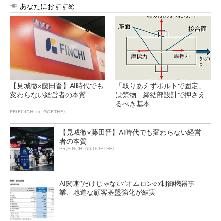
あなたにおすすめ
【見城徹×藤田晋】AI時代でも
「取りあえずボルトで固定」
変わらない経営者の本質
は禁物 締結部設計で押さえ
るべき基本
PR(FINCHI on GOETHE)
【見城徹×藤田晋】AI時代でも変わらない経営
者の本質
PR(FINCHI on GOETHE)
AI関連“だけじゃない”オムロンの制御機器事
業、地道な顧客基盤強化が結実