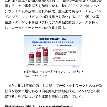
に開発・製造・販売の機能を集約し、域内の事業権限を大幅に委
譲することで事業拡大を加速させる。特にAPアジアではジャパ
ンプレミアムを訴求し憧れを醸成。重点国であるベトナム、イン
ドネシア、フィリピンでの取り組みを強化する。AP中国では富
裕層へターゲットを絞りプレミアム商品に開発リソースを特化
し、ローカルメーカーとの差別化を図る。
家電事業における海外強化策（クリックで拡大）※
出典：パナソニック
また、BtoB事業の強化を目指してAVCネットワーク社の榎戸新
社長が最大市場である米国を拠点に活動を推進。M＆Aなどの投
資判断、執行についても北米を基軸に判断していく。