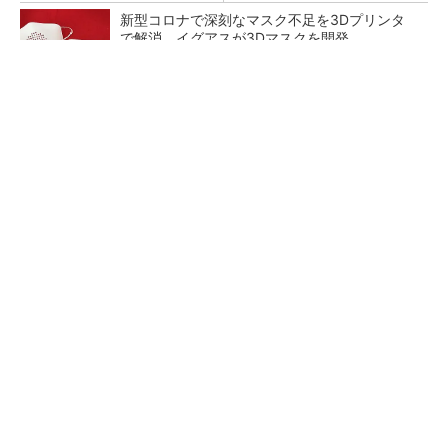
新型コロナで深刻なマスク不足を3Dプリンタ
で解消、イグアスが3Dマスクを開発
【レベル14】生成AIを味方に、3D CADを使い
こなそう！
狭小な駐車場に、シャープがポールカメラ式製
品発表 市場シェア10％目指す