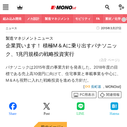
組み込み開発
メカ設計
製造マネジメント
モビリティ
FA
素材／化学
ニュース
2015年3月27日
製造マネジメントニュース
企業買います！ 積極M＆Aに乗り出すパナソニッ
ク、1兆円規模の戦略投資実行
（2/2 ページ）
パナソニックは2015年度の事業方針を発表した。2018年度の目
標である売上高10億円に向けて、住宅事業と車載事業を中心に、
M＆Aも視野に入れた戦略投資を進める方針だ。
[
長町基
，MONOist]
PC用表示
関連情報
Share
Post
LINE
Hatena
前のページへ