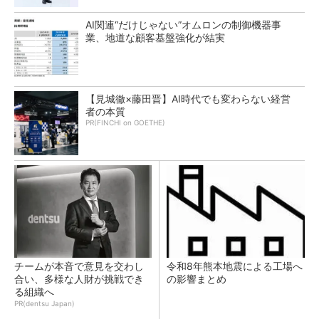
AI関連“だけじゃない”オムロンの制御機器事
業、地道な顧客基盤強化が結実
【見城徹×藤田晋】AI時代でも変わらない経営
者の本質
PR(FINCHI on GOETHE)
チームが本音で意見を交わし
令和8年熊本地震による工場へ
合い、多様な人財が挑戦でき
の影響まとめ
る組織へ
PR(dentsu Japan)