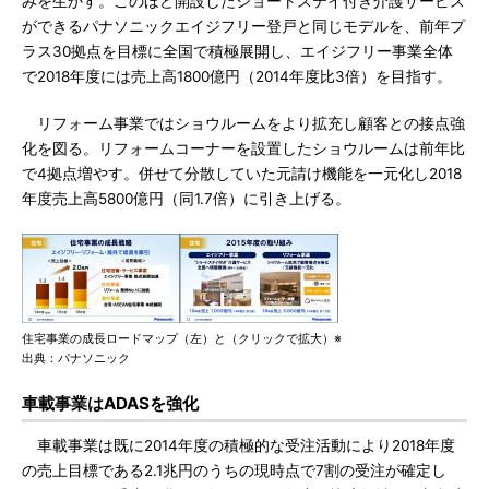
みを生かす。このほど開設したショートステイ付き介護サービス
ができるパナソニックエイジフリー登戸と同じモデルを、前年プ
ラス30拠点を目標に全国で積極展開し、エイジフリー事業全体
で2018年度には売上高1800億円（2014年度比3倍）を目指す。
リフォーム事業ではショウルームをより拡充し顧客との接点強
化を図る。リフォームコーナーを設置したショウルームは前年比
で4拠点増やす。併せて分散していた元請け機能を一元化し2018
年度売上高5800億円（同1.7倍）に引き上げる。
住宅事業の成長ロードマップ（左）と（クリックで拡大）※
出典：パナソニック
車載事業はADASを強化
車載事業は既に2014年度の積極的な受注活動により2018年度
の売上目標である2.1兆円のうちの現時点で7割の受注が確定し