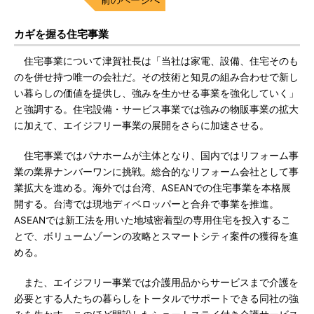
カギを握る住宅事業
住宅事業について津賀社長は「当社は家電、設備、住宅そのも
のを併せ持つ唯一の会社だ。その技術と知見の組み合わせで新し
い暮らしの価値を提供し、強みを生かせる事業を強化していく」
と強調する。住宅設備・サービス事業では強みの物販事業の拡大
に加えて、エイジフリー事業の展開をさらに加速させる。
住宅事業ではパナホームが主体となり、国内ではリフォーム事
業の業界ナンバーワンに挑戦。総合的なリフォーム会社として事
業拡大を進める。海外では台湾、ASEANでの住宅事業を本格展
開する。台湾では現地ディベロッパーと合弁で事業を推進。
ASEANでは新工法を用いた地域密着型の専用住宅を投入するこ
とで、ボリュームゾーンの攻略とスマートシティ案件の獲得を進
める。
また、エイジフリー事業では介護用品からサービスまで介護を
必要とする人たちの暮らしをトータルでサポートできる同社の強