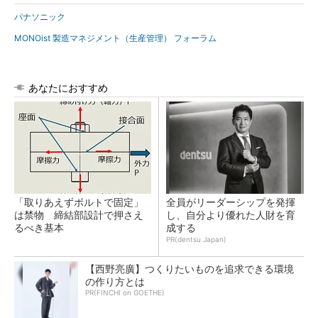
パナソニック
MONOist 製造マネジメント（生産管理） フォーラム
あなたにおすすめ
「取りあえずボルトで固定」
全員がリーダーシップを発揮
は禁物 締結部設計で押さえ
し、自分より優れた人財を育
るべき基本
成する
PR(dentsu Japan)
【西野亮廣】つくりたいものを追求できる環境
の作り方とは
PR(FINCHI on GOETHE)