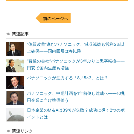
前のページへ
関連記事
“体質改善”進むパナソニック、減収減益も営利5％以
上確保――国内回帰は春以降
“普通の会社”パナソニックが3年ぶりに黒字転換――
円安で国内生産も増強
パナソニックが注力する「8／5×3」とは？
パナソニック、中期計画を1年前倒し達成へ――10兆
円企業に向け準備整う
日本企業のM＆Aは39％が失敗!? 成功に導く2つのポ
イントとは
関連リンク