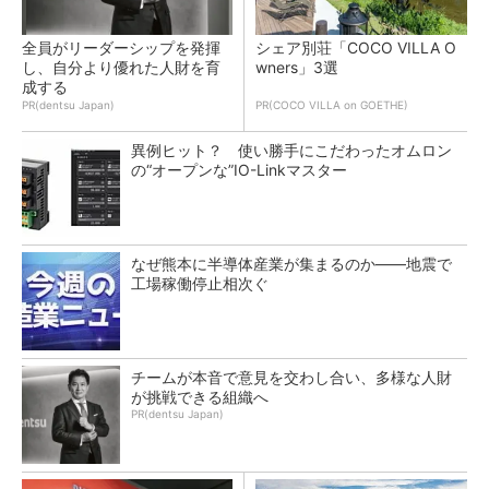
全員がリーダーシップを発揮
シェア別荘「COCO VILLA O
し、自分より優れた人財を育
wners」3選
成する
PR(dentsu Japan)
PR(COCO VILLA on GOETHE)
異例ヒット？ 使い勝手にこだわったオムロン
の“オープンな”IO-Linkマスター
なぜ熊本に半導体産業が集まるのか――地震で
工場稼働停止相次ぐ
チームが本音で意見を交わし合い、多様な人財
が挑戦できる組織へ
PR(dentsu Japan)