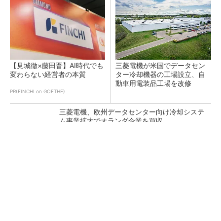
【見城徹×藤田晋】AI時代でも
三菱電機が米国でデータセン
変わらない経営者の本質
ター冷却機器の工場設立、自
動車用電装品工場を改修
PR(FINCHI on GOETHE)
三菱電機、欧州データセンター向け冷却システ
ム事業拡大でオランダ企業を買収
狭小な駐車場に、シャープがポールカメラ式製
品発表 市場シェア10％目指す
AI関連“だけじゃない”オムロンの制御機器事