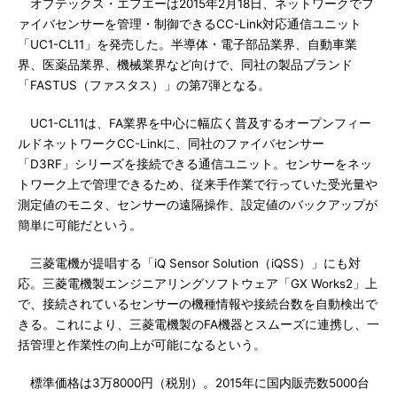
オプテックス・エフエーは2015年2月18日、ネットワークでフ
ァイバセンサーを管理・制御できるCC-Link対応通信ユニット
「UC1-CL11」を発売した。半導体・電子部品業界、自動車業
界、医薬品業界、機械業界など向けで、同社の製品ブランド
「FASTUS（ファスタス）」の第7弾となる。
UC1-CL11は、FA業界を中心に幅広く普及するオープンフィー
ルドネットワークCC-Linkに、同社のファイバセンサー
「D3RF」シリーズを接続できる通信ユニット。センサーをネッ
トワーク上で管理できるため、従来手作業で行っていた受光量や
測定値のモニタ、センサーの遠隔操作、設定値のバックアップが
簡単に可能だという。
三菱電機が提唱する「iQ Sensor Solution（iQSS）」にも対
応。三菱電機製エンジニアリングソフトウェア「GX Works2」上
で、接続されているセンサーの機種情報や接続台数を自動検出で
きる。これにより、三菱電機製のFA機器とスムーズに連携し、一
括管理と作業性の向上が可能になるという。
標準価格は3万8000円（税別）。2015年に国内販売数5000台