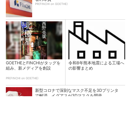
PR(FINCHI on GOETHE)
GOETHEとFINCHIがタッグを
令和8年熊本地震による工場へ
組み、新メディアを創設
の影響まとめ
PR(FINCHI on GOETHE)
新型コロナで深刻なマスク不足を3Dプリンタ
で解消、イグアスが3Dマスクを開発
あえて歩かせない――準国産ヒューマノイド
「D1」登場、現場稼働で日本の勝ち筋へ