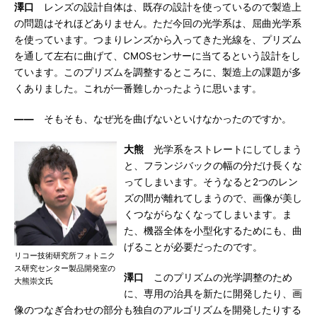
澤口
レンズの設計自体は、既存の設計を使っているので製造上
の問題はそれほどありません。ただ今回の光学系は、屈曲光学系
を使っています。つまりレンズから入ってきた光線を、プリズム
を通して左右に曲げて、CMOSセンサーに当てるという設計をし
ています。このプリズムを調整するところに、製造上の課題が多
くありました。これが一番難しかったように思います。
――
そもそも、なぜ光を曲げないといけなかったのですか。
大熊
光学系をストレートにしてしまう
と、フランジバックの幅の分だけ長くな
ってしまいます。そうなると2つのレン
ズの間が離れてしまうので、画像が美し
くつながらなくなってしまいます。ま
た、機器全体を小型化するためにも、曲
げることが必要だったのです。
リコー技術研究所フォトニク
ス研究センター製品開発室の
澤口
このプリズムの光学調整のため
大熊崇文氏
に、専用の治具を新たに開発したり、画
像のつなぎ合わせの部分も独自のアルゴリズムを開発したりする