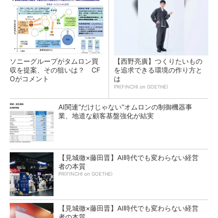
ソニーグループがタムロン買
【西野亮廣】つくりたいもの
収を提案、その狙いは？ CF
を追求できる環境の作り方と
Oがコメント
は
PR(FINCHI on GOETHE)
AI関連“だけじゃない”オムロンの制御機器事
業、地道な顧客基盤強化が結実
【見城徹×藤田晋】AI時代でも変わらない経営
者の本質
PR(FINCHI on GOETHE)
【見城徹×藤田晋】AI時代でも変わらない経営
者の本質