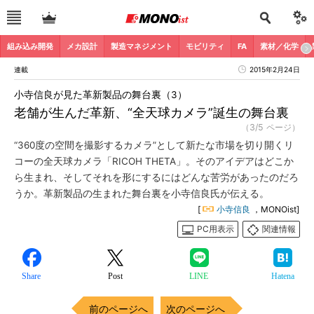
組み込み開発
メカ設計
製造マネジメント
モビリティ
FA
素材／化学
連載
2015年2月24日
小寺信良が見た革新製品の舞台裏（3）
老舗が生んだ革新、“全天球カメラ”誕生の舞台裏
（3/5 ページ）
“360度の空間を撮影するカメラ”として新たな市場を切り開くリ
コーの全天球カメラ「RICOH THETA」。そのアイデアはどこか
ら生まれ、そしてそれを形にするにはどんな苦労があったのだろ
うか。革新製品の生まれた舞台裏を小寺信良氏が伝える。
[
小寺信良
，MONOist]
PC用表示
関連情報
Share
Post
LINE
Hatena
前のページへ
次のページへ