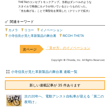
THETAのコンセプトモックアップ。当初はダンベルのような
スタイルで両側にカメラが付いているというものだった。
「光を曲げる」ことで薄型化を実現した（クリックで拡大）
関連キーワード
カメラ
|
リコー
|
イノベーション
|
小寺信良が見た革新製品の舞台裏
|
RICOH THETA
「見せ方」のイノベーション
Copyright © ITmedia, Inc. All Rights Reserved.
小寺信良が見た革新製品の舞台裏 連載一覧
新しい連載記事が 35 件あります
次の20年へ、電動アシスト自転車が迎える「第二の
夜明け」