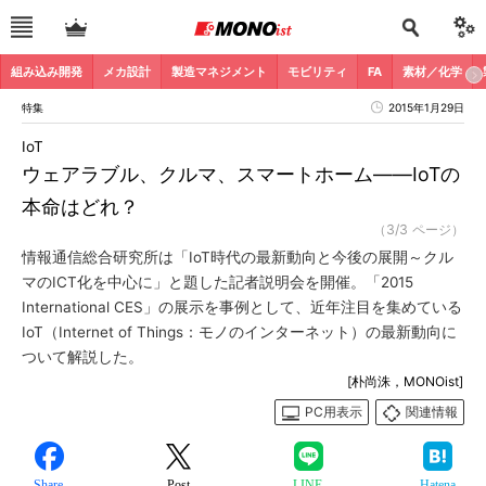
組み込み開発
メカ設計
製造マネジメント
モビリティ
FA
素材／化学
特集
2015年1月29日
IoT
ウェアラブル、クルマ、スマートホーム――IoTの
本命はどれ？
（3/3 ページ）
情報通信総合研究所は「IoT時代の最新動向と今後の展開～クル
マのICT化を中心に」と題した記者説明会を開催。「2015
International CES」の展示を事例として、近年注目を集めている
IoT（Internet of Things：モノのインターネット）の最新動向に
ついて解説した。
[朴尚洙，MONOist]
PC用表示
関連情報
Share
Post
LINE
Hatena