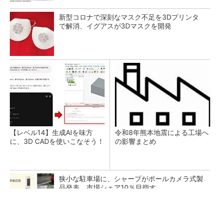
新型コロナで深刻なマスク不足を3Dプリンタ
で解消、イグアスが3Dマスクを開発
【レベル14】生成AIを味方
令和8年熊本地震による工場へ
に、3D CADを使いこなそう！
の影響まとめ
狭小な駐車場に、シャープがポールカメラ式製
品発表 市場シェア10％目指す