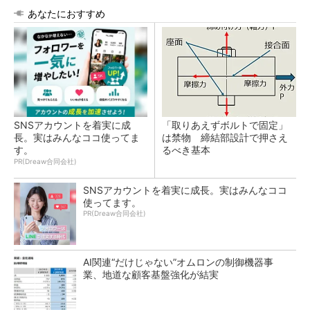
あなたにおすすめ
SNSアカウントを着実に成
「取りあえずボルトで固定」
長。実はみんなココ使ってま
は禁物 締結部設計で押さえ
す。
るべき基本
PR(Dreaw合同会社)
SNSアカウントを着実に成長。実はみんなココ
使ってます。
PR(Dreaw合同会社)
AI関連“だけじゃない”オムロンの制御機器事
業、地道な顧客基盤強化が結実