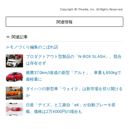
Copyright © ITmedia, Inc. All Rights Reserved.
関連情報
関連記事
≫モノづくり編集のこぼれ話
プロダクトアウト型製品の「N-BOX SLASH」、競合
は存在せず
燃費37.0km/l達成の新型「アルト」、車重も650kgで
最軽量に
ダイハツの新型車「ウェイク」は新市場を切り開ける
か
日産「デイズ」と三菱自「eK」が自動ブレーキ搭
載、価格は2万4000円の場合も