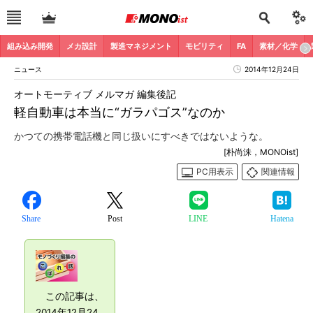
組み込み開発
メカ設計
製造マネジメント
モビリティ
FA
素材／化学
ニュース
2014年12月24日
オートモーティブ メルマガ 編集後記
軽自動車は本当に“ガラパゴス”なのか
かつての携帯電話機と同じ扱いにすべきではないような。
[朴尚洙，MONOist]
PC用表示
関連情報
Share
Post
LINE
Hatena
この記事は、
2014年12月24