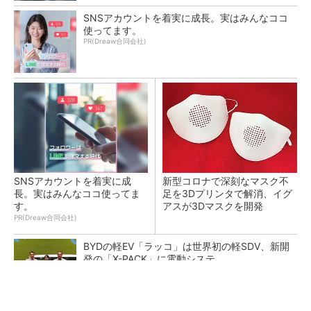
SNSアカウントを着実に成長。実はみんなココ
使ってます。
PR(Dreaw合同会社)
SNSアカウントを着実に成
新型コロナで深刻なマスク不
長。実はみんなココ使ってま
足を3Dプリンタで解消、イグ
す。
アスが3Dマスクを開発
PR(Dreaw合同会社)
BYDの軽EV「ラッコ」は世界初の軽SDV、新開
発の「X-PACK」に電動システ...