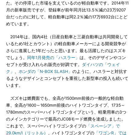
た。その停滞した市場を支えているのが軽自動車です。2014年11
月の新車販売ですが、登録車が前年同月比13.5％減の23万9207
台だったのに対して、軽自動車は同2.2％減の17万6932台にとど
めています。
2014年は、国内4社（日産自動車と三菱自動車は共同開発して
いるため1社とカウント）の軽自動車メーカーによる開発競争が
さらに進展した1年だったと思います。最も活躍したのはスズキ
でしょう。
同年1月発売の「ハスラー」
は、そのデザインやコン
セプトが受け入れられ販売が好調です。
ダイハツの「ウェイ
ク」
、
ホンダの「N-BOX SLASH」
のように、ハスラーと対抗す
るようなデザインとコンセプトを重視した新型車の投入も続いて
います。
ズズキは燃費面でも、全高が1500mm前後の一般的な軽自動
車、全高が1600～1650mm前後のハイトワゴンタイプ、1735～
1780mmのスーパーハイトワゴンタイプという、軽乗用車の3つ
のメインカテゴリーで最高のJC08モード燃費を達成しました。
これまで、スーパーハイトワゴンタイプの
「スペーシア」で
29.0km/l（リットル）
、ハイトワゴンタイプの
「ワゴンR」では