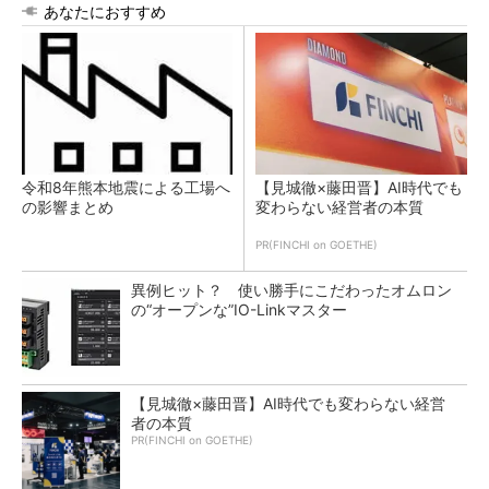
あなたにおすすめ
令和8年熊本地震による工場へ
【見城徹×藤田晋】AI時代でも
の影響まとめ
変わらない経営者の本質
PR(FINCHI on GOETHE)
異例ヒット？ 使い勝手にこだわったオムロン
の“オープンな”IO-Linkマスター
【見城徹×藤田晋】AI時代でも変わらない経営
者の本質
PR(FINCHI on GOETHE)