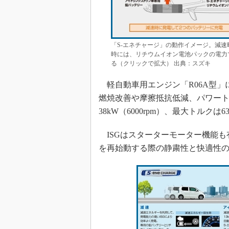
「S-エネチャージ」の動作イメージ。減
時には、リチウムイオン電池パックの電力
る（クリックで拡大） 出典：スズキ
軽自動車用エンジン「R06A型」に
燃焼改善や摩擦抵抗低減、パワー
38kW（6000rpm）、最大トルクは
ISGはスターターモーター機能も
を再始動する際の静粛性と快適性