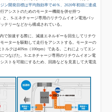
ン開発目標は平均熱効率で40％、2020年初頭に達成
走行アシストのためのモーター機能を併せ持つ
）」と、S-エネチャージ専用のリチウムイオン電池パッ
バッテリーなどから構成されている。
範囲内で加速する際に、減速エネルギーを回生してリチウ
でモーターを駆動して走行をアシストする。モーターの
最大トルクは40Nm（100rpm）である。これによってエン
につなげた。S-エネチャージ専用のリチウムイオン電
アシストを可能にするため、回路などを見直して大電流