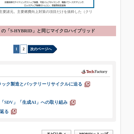
の主要諸元。主要燃費向上対策の項目だけを抜粋した（クリ
の「S-HYBRID」と同じマイクロハイブリッド
1
|
2
次のページへ
ラック製造とバッテリーリサイクルに迫る
「SDV」「生成AI」への取り組み
返る