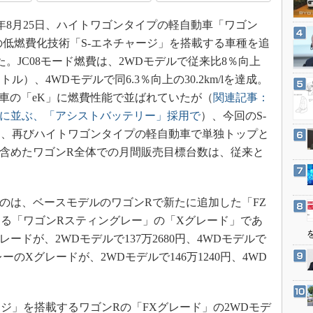
3Dプリンタ
産業オープンネット展
年8月25日、ハイトワゴンタイプの軽自動車「ワゴン
デジタルツインとCAE
の低燃費化技術「S-エネチャージ」を搭載する車種を追
S＆OP
。JC08モード燃費は、2WDモデルで従来比8％向上
インダストリー4.0
リットル）、4WDモデルで同6.3％向上の30.2km/lを達成。
イノベーション
動車の「eK」に燃費性能で並ばれていたが（
関連記事：
製造業ビッグデータ
」に並ぶ、「アシストバッテリー」採用で
）、今回のS-
り、再びハイトワゴンタイプの軽自動車で単独トップと
メイドインジャパン
を含めたワゴンR全体での月間販売目標台数は、従来と
植物工場
知財マネジメント
海外生産
のは、ベースモデルのワゴンRで新たに追加した「FZ
る「ワゴンRスティングレー」の「Xグレード」であ
グローバル設計・開発
ードが、2WDモデルで137万2680円、4WDモデルで
制御セキュリティ
レーのXグレードが、2WDモデルで146万1240円、4WD
新型コロナへの対応
」を搭載するワゴンRの「FXグレード」の2WDモデ