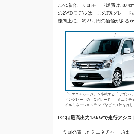
ルの場合、JC08モード燃費は30.0k
の2WDモデルは、このFXグレードの2
能向上に、約23万円の価値がある
「S-エネチャージ」を搭載する「ワゴンR
ィングレー」の「Xグレード」。S-エネチ
イルミネーションランプなどの加飾を施し
ISGは最高出力1.6kWで走行アシス
今回発表したS-エネチャージは、2