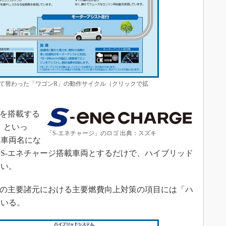
って替わった「ワゴンR」の動作サイクル（クリックで拡
を搭載する
」といっ
「S-エネチャージ」のロゴ 出典：スズキ
る車両名にな
S-エネチャージ搭載車両とするだけで、ハイブリッド
ない。
両の主要諸元における主要燃費向上対策の項目には「ハ
ている。