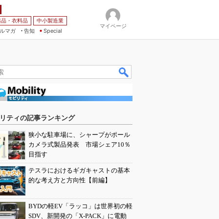
薬品・衣料品
中小製造業
マイページ
ルマガ
告知
Special
リティの記事ランキング
狭小な駐車場に、シャープがポール
カメラ式製品発表 市場シェア10％
目指す
テスラにおけるギガキャストの基本
的な考え方と方向性【前編】
BYDの軽EV「ラッコ」は世界初の軽
SDV、新開発の「X-PACK」に電動