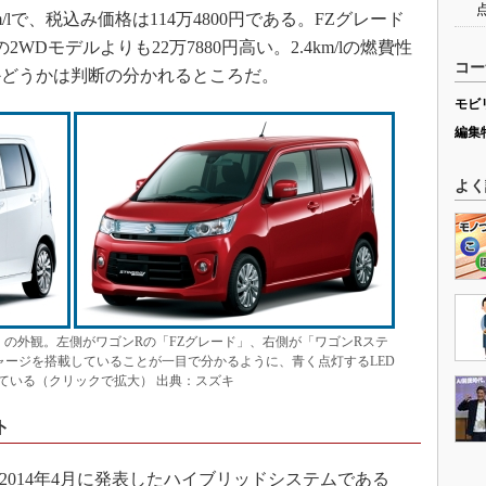
m/lで、税込み価格は114万4800円である。FZグレード
WDモデルよりも22万7880円高い。2.4km/lの燃費性
コー
かどうかは判断の分かれるところだ。
モビ
編集
よく
」の外観。左側がワゴンRの「FZグレード」、右側が「ワゴンRステ
ャージを搭載していることが一目で分かるように、青く点灯するLED
ている（クリックで拡大） 出典：スズキ
ト
014年4月に発表したハイブリッドシステムである