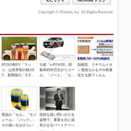
モビリティ
MONOist トップ
Copyright © ITmedia, Inc. All Rights Reserved.
BYDの軽EV「ラッ
日産「e-POWER」搭
脱銅箔、リチウムイオ
コ」は世界初の軽SD
載車約60万台がリコー
ン電池セルを10％軽量
V、新開発の「X-PAC
ル、「ノート」「エク
化する新フィルム
K」に電動システ...
ストレイル」な...
電池の「セル」「モジ
現状を疑い問いかける
ュール」「パック」、
姿勢で、事業を共に成
その違いをおさらい
長させるパートナーへ