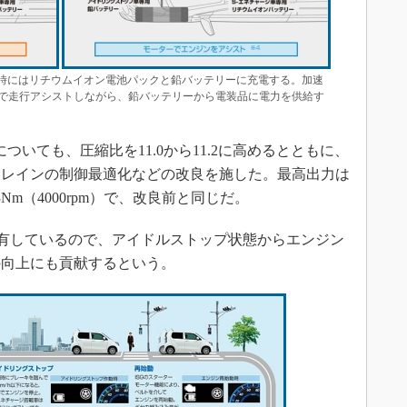
速時にはリチウムイオン電池パックと鉛バッテリーに充電する。加速
で走行アシストしながら、鉛バッテリーから電装品に電力を供給す
ついても、圧縮比を11.0から11.2に高めるとともに、
トレインの制御最適化などの改良を施した。最高出力は
63Nm（4000rpm）で、改良前と同じだ。
有しているので、アイドルストップ状態からエンジン
の向上にも貢献するという。