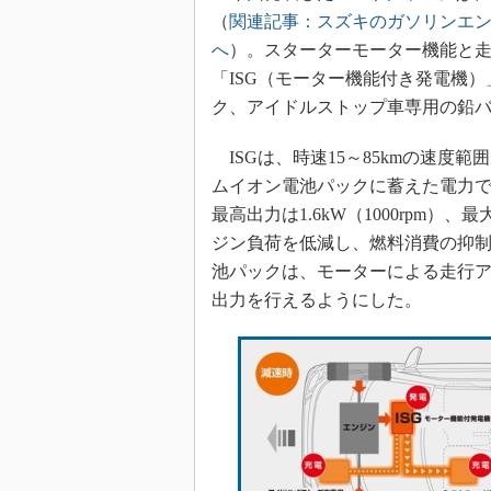
（
関連記事：スズキのガソリンエンジ
へ
）。スターターモーター機能と
「ISG（モーター機能付き発電機
ク、アイドルストップ車専用の鉛
ISGは、時速15～85kmの速度
ムイオン電池パックに蓄えた電力
最高出力は1.6kW（1000rpm）、
ジン負荷を低減し、燃料消費の抑制
池パックは、モーターによる走行
出力を行えるようにした。