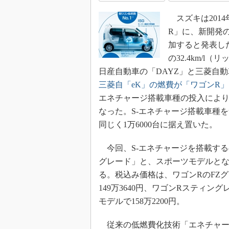
スズキは2014
R」に、新開発
加すると発表した
の32.4km/l（
日産自動車の「DAYZ」と三菱自
三菱自「eK」の燃費が「ワゴンR
エネチャージ搭載車種の投入によ
なった。S-エネチャージ搭載車種
同じく1万6000台に据え置いた。
今回、S-エネチャージを搭載する
グレード」と、スポーツモデルとな
る。税込み価格は、ワゴンRのFZグレ
149万3640円、ワゴンRスティング
モデルで158万2200円。
従来の低燃費化技術「エネチャージ