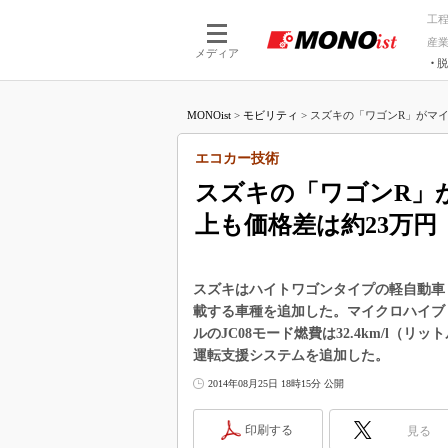
工
産
メディア
脱
つながる技術
AI×技術
MONOist
>
モビリティ
>
スズキの「ワゴンR」がマイ
つながる工場
AI×設備
つながるサービ
Physical
エコカー技術
スズキの「ワゴンR」
上も価格差は約23万円
スズキはハイトワゴンタイプの軽自動車
載する車種を追加した。マイクロハイブ
ルのJC08モード燃費は32.4km/l
運転支援システムを追加した。
2014年08月25日 18時15分 公開
印刷する
見る