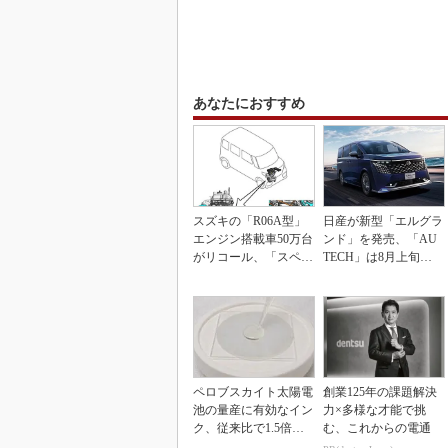
あなたにおすすめ
スズキの「R06A型」
日産が新型「エルグラ
エンジン搭載車50万台
ンド」を発売、「AU
がリコール、「スペー
TECH」は8月上旬に
シア」など
市場投入へ
ペロブスカイト太陽電
創業125年の課題解決
池の量産に有効なイン
力×多様な才能で挑
ク、従来比で1.5倍の
む、これからの電通
性能向上