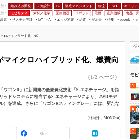
程別：
組み込み開発
メカ設計
製造マネジメント
物流
R＆D
キャリア
FA
業別：
モビリティ
素材／化学
医療機器
ロボット
電機
産業機械
食品・
炭素
サステナ設計
エッジ逆襲
品質
展示会
特集
メ
IoT
AI
ebook
伝承
組み込み開発
CEATEC
読者調査まとめ
編集後記
クロハイブリッド化、燃...
JIMTOF
保全
メカ設計
つながるクルマ
組込み/エッジ コンピューティング
ス
 AI
製造マネジメント
5G
展＆IoT/5Gソリューション展
VR／AR
FA
がマイクロハイブリッド化、燃費向
IIFES
モビリティ
フィールドサービス
国際ロボット展
素材／化学
FPGA
モビ
（1/2 ページ）
ジャパンモビリティショー
組み込み画像技術
TECHNO-FRONTIER
「ワゴンR」に新開発の低燃費化技術「S-エネチャージ」を搭
組み込みモデリング
リッドシステムに相当するS-エネチャージにより、2WDモデ
人テク展
Windows Embedded
（リットル）を達成。さらに「ワゴンRスティングレー」には、新たな
スマート工場EXPO
車載ソフト開発
EdgeTech+
[朴尚洙，
MONOist
]
ISO26262
日本ものづくりワールド
無償設計ツール
Share
AUTOMOTIVE WORLD