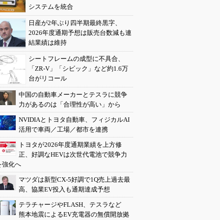
システムを統合
日産が2年ぶり四半期最終黒字、
2026年度通期予想は販売台数減も連
結業績は維持
シートフレームの成型に不具合、
「ZR-V」「シビック」など約1.6万
台がリコール
中国の自動車メーカーとテスラに競争
力があるのは「合理性が高い」から
NVIDIAとトヨタ自動車、フィジカルAI
活用で車両／工場／都市を連携
トヨタが2026年度通期業績を上方修
正、好調なHEVは次世代電池で競争力
を強化へ
マツダは新型CX-5好調で1Q売上過去最
高、協業EV投入も通期達成予想
テラチャージやFLASH、テスラなど
熊本地震によるEV充電器の無償開放拠