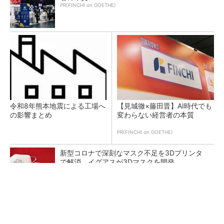
PR(FINCHI on GOETHE)
令和8年熊本地震による工場へ
【見城徹×藤田晋】AI時代でも
の影響まとめ
変わらない経営者の本質
PR(FINCHI on GOETHE)
新型コロナで深刻なマスク不足を3Dプリンタ
で解消、イグアスが3Dマスクを開発
【レベル14】生成AIを味方に、3D CADを使い
こなそう！