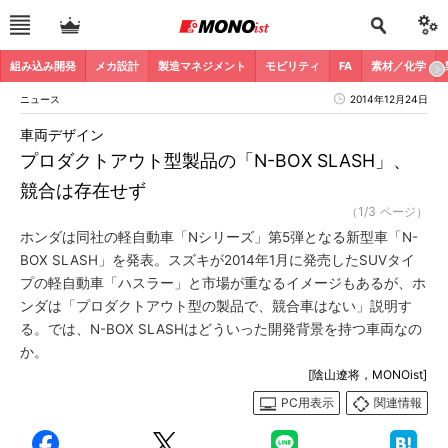
組み込み開発
メカ設計
製造マネジメント
モビリティ
FA
素材／化学
ニュース
2014年12月24日
車両デザイン
プロダクトアウト型製品の「N-BOX SLASH」、
競合は存在せず
（1/3 ページ）
ホンダは同社の軽自動車「Nシリーズ」第5弾となる新型車「N-
BOX SLASH」を発表。スズキが2014年1月に発売したSUVタイ
プの軽自動車「ハスラー」と市場が重なるイメージもあるが、ホ
ンダは「プロダクトアウト型の製品で、競合車はない」説明す
る。では、N-BOX SLASHはどういった開発背景を持つ車両なの
か。
[陰山遼将，MONOist]
PC用表示
関連情報