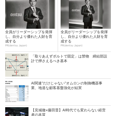
全員がリーダーシップを発揮
全員がリーダーシップを発揮
し、自分より優れた人財を育
し、自分より優れた人財を育
成する
成する
PR(dentsu Japan)
PR(dentsu Japan)
「取りあえずボルトで固定」は禁物 締結部設
計で押さえるべき基本
AI関連“だけじゃない”オムロンの制御機器事
業、地道な顧客基盤強化が結実
【見城徹×藤田晋】AI時代でも変わらない経営
者の本質