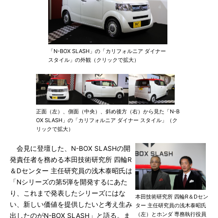
「N-BOX SLASH」の「カリフォルニア ダイナー
スタイル」の外観（クリックで拡大）
正面（左）、側面（中央）、斜め後方（右）から見た「N-B
OX SLASH」の「カリフォルニア ダイナー スタイル」（ク
リックで拡大）
会見に登壇した、N-BOX SLASHの開
発責任者を務める本田技術研究所 四輪R
＆Dセンター 主任研究員の浅木泰昭氏は
「Nシリーズの第5弾を開発するにあた
り、これまで発表したシリーズにはな
本田技術研究所 四輪R＆Dセン
い、新しい価値を提供したいと考え生み
ター 主任研究員の浅木泰昭氏
（左）とホンダ 専務執行役員
出したのがN-BOX SLASH」と語る。ま