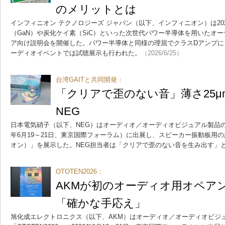
のメリットとは
インフィニオン テクノロジーズ ジャパン（以下、インフィニオン）は202
（GaN）や炭化ケイ素（SiC）といった次世代パワー半導体を用いたオ
ア向け説明会を開催した。パワー半導体と同様の理屈でクラスDアンプに
ーディオイベントでは試聴展示も行われた。
（2026/6/25）
台湾GAITと共同開発：
「クリアで歪のない音」薄さ25
NEG
日本電気硝子（以下、NEG）はオーディオ／オーディオビジュアル製品の展示会
年6月19～21日、東京国際フォーラム）に出展し、スピーカー振動板用の超薄
オン）」を展示した。NEG担当者は「クリアで歪のない音を生み出す」
OTOTEN2026：
AKMが初のオーディオ用オペア
「確かな手応え」
旭化成エレクトロニクス（以下、AKM）はオーディオ／オーディオビジ