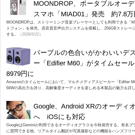
MOONDROP、ポータブルオー
スマホ「MIAD01」発売 約7.8万
MOONDROPは、ストリーミング音楽プレーヤーとしても利用できる「MIAD
トフォン」を発売。高音質音声出力システムを搭載し、256GBストレージと最
する。
（2026/5/22）
パープルの色合いがかわいいデ
ー「Edifier M60」がタイムセ
8979円に
Amazonのタイムセールにおいて、マルチメディアスピーカー「Edifier 
66Wの高出力を誇り、高解像度オーディオを楽しめる本製品の魅力を詳
Google、Android XRのオー
へ iOSにも対応
GoogleはGeminiが利用できるオーディオグラスを今秋発売する。有名
に質問できる他、リアルタイム翻訳や写真撮影などの機能をハンズフリ