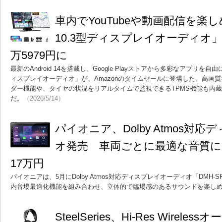
車内でYouTubeや動画配信を楽し
10.3型ディスプレイオーディオ
万5979円に
最新のAndroid 14を搭載し、Google Playストアから多彩なアプリを自由
ィスプレイオーディオ」が、Amazonのタイムセールに登場した。高画
ダー機能や、タイヤの状況をリアルタイムで監視できるTPMS機能も内蔵し
だ。
（2026/5/14）
パイオニア、Dolby Atmos対
オ発売 車両ごとに最適な音質
17万円
パイオニアは、5月にDolby Atmos対応ディスプレイオーディオ「DMH-
内音場最適化機能を組み合わせ、立体的で臨場感のあるサウンドを楽し
SteelSeries、Hi-Res Wirel