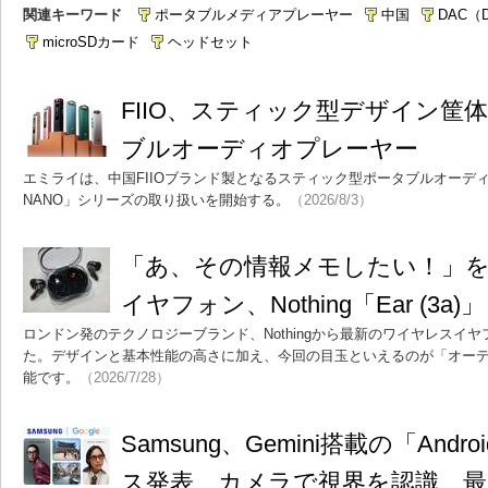
関連キーワード
ポータブルメディアプレーヤー
中国
DAC（D/
microSDカード
ヘッドセット
FIIO、スティック型デザイン筐
ブルオーディオプレーヤー
エミライは、中国FIIOブランド製となるスティック型ポータブルオーディオプ
NANO」シリーズの取り扱いを開始する。
（2026/8/3）
「あ、その情報メモしたい！」
イヤフォン、Nothing「Ear (3a)」
ロンドン発のテクノロジーブランド、Nothingから最新のワイヤレスイヤフォ
た。デザインと基本性能の高さに加え、今回の目玉といえるのが「オー
能です。
（2026/7/28）
Samsung、Gemini搭載の「And
ス発表 カメラで視界を認識、最