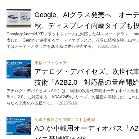
Google、AIグラス発売へ オー
秋、ディスプレイ内蔵タイプも
GoogleがAndroid XRプラットフォームに対応したAIスマートグラス「Intell
表した。Geminiと連携するオーディオグラスと、視界に情報を映し出す
ずはオーディオグラスを26年秋に先行発売する。
（2026/5/20）
車載ソフトウェア：
アナログ・デバイセズ、次世代
技術「A2B2.0」対応品の量産開始
アナログ・デバイセズ（ADI）は、同社の次世代車載オーディオバス技術である「A2
Bus）2.0」に対応する「ADAA245xシリーズ」の量産を開始した。
らなる充実化を支援する。
（2026/5/19）
配線の複雑さや関連コストを低減：
ADIが車載用オーディオバス「