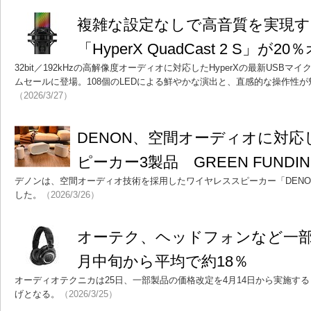
複雑な設定なしで高音質を実現す
「HyperX QuadCast 2 S」が2
32bit／192kHzの高解像度オーディオに対応したHyperXの最新USBマイク「Q
ムセールに登場。108個のLEDによる鮮やかな演出と、直感的な操作性
（2026/3/27）
DENON、空間オーディオに対
ピーカー3製品 GREEN FUND
デノンは、空間オーディオ技術を採用したワイヤレススピーカー「DENON
した。
（2026/3/26）
オーテク、ヘッドフォンなど一部
月中旬から平均で約18％
オーディオテクニカは25日、一部製品の価格改定を4月14日から実施する
げとなる。
（2026/3/25）