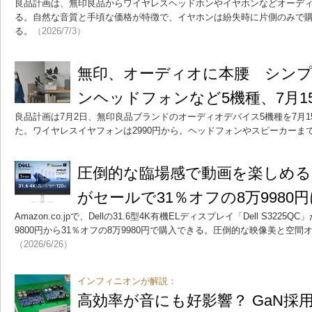
良品計画は、無印良品からワイヤレスヘッドホンやイヤホンなどオーディ
る。自然な音質と手頃な価格が特徴で、イヤホンは紛失時に片側のみで
る。
（2026/7/3）
無印、オーディオに本腰 シン
ンヘッドフォンなど5機種、7月1
良品計画は7月2日、無印良品ブランドのオーディオデバイス5機種を7月
た。ワイヤレスイヤフォンは2990円から。ヘッドフォンやスピーカーま
圧倒的な臨場感で動画を楽しめる「De
がセールで31％オフの8万9980
Amazon.co.jpで、Dellの31.6型4K有機ELディスプレイ「Dell S32
9800円から31％オフの8万9980円で購入できる。圧倒的な映像美と空
（2026/6/26）
インフィニオンが解説：
高効率が音にも好影響？ GaN採