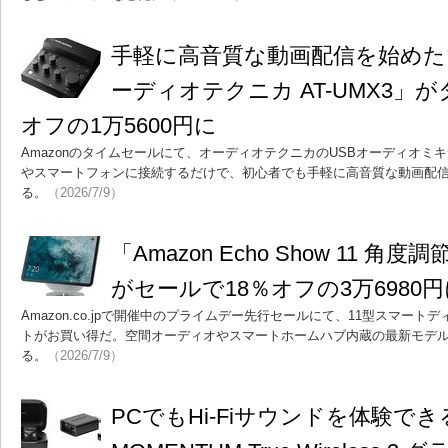
手軽に高音質な動画配信を始めた
ーディオテクニカ AT-UMX3」
オフの1万5600円に
Amazonのタイムセールにて、オーディオテクニカのUSBオーディオミキ
やスマートフォンに接続するだけで、初心者でも手軽に高音質な動画配
る。
（2026/7/9）
「Amazon Echo Show 11 
がセールで18％オフの3万6980
Amazon.co.jpで開催中のプライムデー先行セールにて、11型スマー
トがお買い得だ。空間オーディオやスマートホームハブ内蔵の最新モデ
る。
（2026/7/9）
PCでもHi-Fiサウンドを体験で