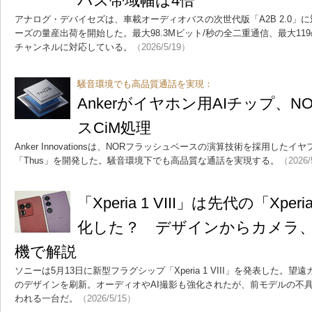
バス帯域幅は4倍
アナログ・デバイセズは、車載オーディオバスの次世代版「A2B 2.0」に対
ーズの量産出荷を開始した。最大98.3Mビット/秒の全二重通信、最大1
チャンネルに対応している。
（2026/5/19）
騒音環境でも高品質通話を実現：
Ankerがイヤホン用AIチップ、
スCiM処理
Anker Innovationsは、NORフラッシュベースの演算技術を採用した
「Thus」を開発した。騒音環境下でも高品質な通話を実現する。
（2026/
「Xperia 1 VIII」は先代の「Xper
化した？ デザインからカメラ
機で解説
ソニーは5月13日に新型フラグシップ「Xperia 1 VIII」を発表した
のデザインを刷新。オーディオやAI撮影も強化されたが、前モデルの不
われる一台だ。
（2026/5/15）