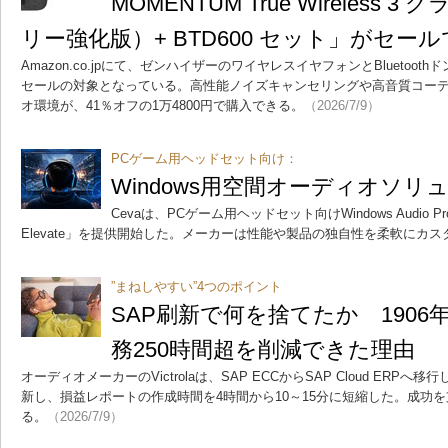
MOMENTUM True Wireless
リー強化版）+ BTD600 セット」がセー
Amazon.co.jpにて、ゼンハイザーのワイヤレスイヤフォンとBluetoo
セールの対象となっている。高性能ノイズキャンセリングや高音質コー
オ環境が、41％オフの1万4800円で購入できる。
（2026/7/9）
PCゲーム用ヘッドセット向け：
Windows用空間オーディオソリュ
Cevaは、PCゲーム用ヘッドセット向けWindows Audio Proces
Elevate」を提供開始した。メーカーは性能や製品の独自性を柔軟にカ
”まねしやすい”4つのポイント
SAP刷新で何を捨てたか 190
務250時間超を削減できた理由
オーディオメーカーのVictrolaは、SAP ECCからSAP Cloud ERP
新し、損益レポートの作成時間を4時間から10～15分に短縮した。成功
る。
（2026/7/9）