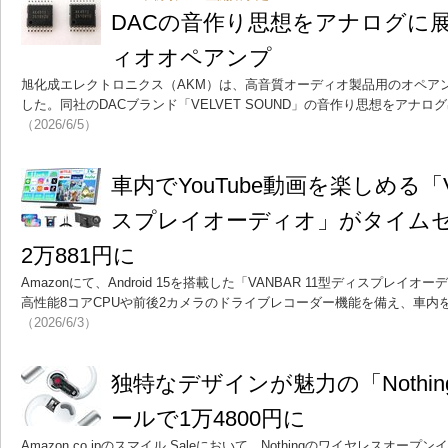
DACの音作り思想をアナログに展
ィオオペアンプ
旭化成エレクトロニクス（AKM）は、高音質オーディオ製品用のオペアンプ
した。同社のDACブランド「VELVET SOUND」の音作り思想をアナ
（2026/6/5）
車内でYouTube動画を楽しめる「V
スプレイオーディオ」がタイムセ
2万881円に
Amazonにて、Android 15を搭載した「VANBAR 11型ディスプレイ
高性能8コアCPUや前後2カメラのドライブレコーダー機能を備え、車内
（2026/6/3）
独特なデザインが魅力の「Nothing E
ールで1万4800円に
Amazon.co.jpのスマイル Saleにおいて、Nothingのワイヤレスオープンイ