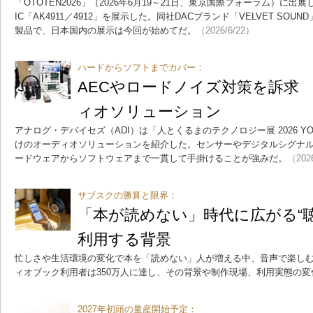
「OTOTEN2026」（2026年6月19～21日、東京国際フォーラム）に
IC「AK4911／4912」を展示した。同社DACブランド「VELVET SO
製品で、日本国内の展示は今回が始めてだ。
（2026/6/22）
ハードからソフトまでカバー：
AECやロードノイズ対策を訴求 
ィオソリューション
アナログ・デバイセズ（ADI）は「人とくるまのテクノロジー展 2026 Y
けのオーディオソリューションを紹介した。センサーやデジタルシグナル
ードウェアからソフトウェアまで一貫して手掛けることが強みだ。
（202
サブスクの勝算と限界：
「本が読めない」時代に広がる“聴
利用する背景
忙しさや生活環境の変化で本を「読めない」人が増える中、音声で楽しむ
ィオブック利用者は350万人に達し、その背景や制作現場、利用実態の変
2027年初頭の量産開始予定：