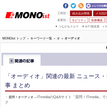
組み込み開発
メカ設計
モビリティ
医療機器
▼
つながるクルマ
▼
IoT×製造業
»
V
MONOist トップ
キーワード一覧
オ
オーディオ
>
>
>
「オーディオ」関連の最新 ニュース・
事 まとめ
・
→ITmediaのQ&Aサイト「質問！ITmedi
質問！オーディオ
ク