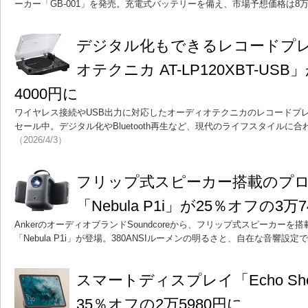
ーカー「GB-001」を発売。充電式バッテリーを備え、市場予想価格は8万
デジタル化もできるレコードプ
オテクニカ AT-LP120XBT-US
4000円に
ワイヤレス接続やUSB出力に対応したオーディオテクニカのレコードプレーヤー
セール中。デジタル化やBluetooth再生など、現代のライフスタイルに
（2026/4/3）
フリップ式スピーカー搭載のプ
「Nebula P1i」が25％オフの3万
AnkerのオーディオブランドSoundcoreから、フリップ式スピーカーを
「Nebula P1i」が登場。380ANSIルーメンの明るさと、自在な音響設
スマートディスプレイ「Echo Sh
35％オフの2万5980円に