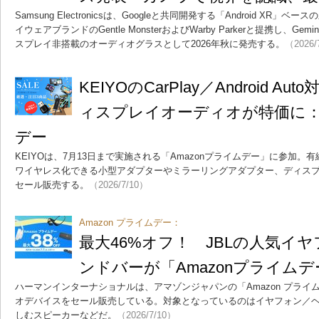
Samsung Electronicsは、Googleと共同開発する「Android X
イウェアブランドのGentle MonsterおよびWarby Parkerと提携し、
スプレイ非搭載のオーディオグラスとして2026年秋に発売する。
（2026/
KEIYOのCarPlay／Android 
ィスプレイオーディオが特価に：A
デー
KEIYOは、7月13日まで実施される「Amazonプライムデー」に参加。有線接続のC
ワイヤレス化できる小型アダプターやミラーリングアダプター、ディス
セール販売する。
（2026/7/10）
Amazon プライムデー：
最大46%オフ！ JBLの人気イ
ンドバーが「Amazonプライム
ハーマンインターナショナルは、アマゾンジャパンの「Amazon プライ
オデバイスをセール販売している。対象となっているのはイヤフォン／
しむスピーカーなどだ。
（2026/7/10）