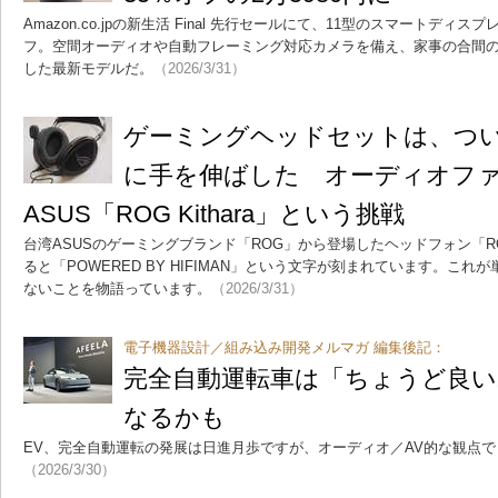
Amazon.co.jpの新生活 Final 先行セールにて、11型のスマートディスプレイ
フ。空間オーディオや自動フレーミング対応カメラを備え、家事の合間
した最新モデルだ。
（2026/3/31）
ゲーミングヘッドセットは、つ
に手を伸ばした オーディオフ
ASUS「ROG Kithara」という挑戦
台湾ASUSのゲーミングブランド「ROG」から登場したヘッドフォン「ROG
ると「POWERED BY HIFIMAN」という文字が刻まれています。こ
ないことを物語っています。
（2026/3/31）
電子機器設計／組み込み開発メルマガ 編集後記：
完全自動運転車は「ちょうど良
なるかも
EV、完全自動運転の発展は日進月歩ですが、オーディオ／AV的な観点
（2026/3/30）