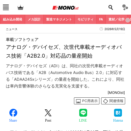
組み込み開発
メカ設計
製造マネジメント
モビリティ
FA
素材／化学
ニュース
2026年5月19日
車載ソフトウェア
アナログ・デバイセズ、次世代車載オーディオバ
ス技術「A2B2.0」対応品の量産開始
アナログ・デバイセズ（ADI）は、同社の次世代車載オーディオ
バス技術である「A2B（Automotive Audio Bus）2.0」に対応す
る「ADAA245xシリーズ」の量産を開始した。これにより、同社
は車内音響体験のさらなる充実化を支援する。
[MONOist]
PC用表示
関連情報
Share
Post
LINE
Hatena