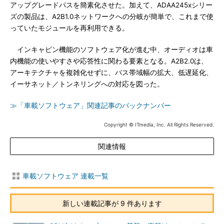
アップグレードパスを簡素化させた。加えて、ADAA245xシリー
ズの製品は、A2B1.0ネットワークへの分岐が簡単で、これまで使
っていたモジュールを再利用できる。
インキャビン機能のソフトウェア化が進む中、オーディオは車
内機能の使いやすさや応答性に関わる要素となる。A2B2.0は、
アーキテクチャを複雑化せずに、バス帯域幅の拡大、低遅延化、
イーサネット／トンネリングへの対応を図った。
≫「車載ソフトウェア」関連記事のバックナンバー
Copyright © ITmedia, Inc. All Rights Reserved.
関連情報
車載ソフトウェア 連載一覧
新しい連載記事が 9 件あります