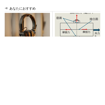
あなたにおすすめ
音楽シーンを支えた64年の歴
「取りあえずボルトで固定」
史、このヘッドホンで感じて
は禁物 締結部設計で押さえ
みて
るべき基本
PR(Marshall Group AB)
AI関連“だけじゃない”オムロンの制御機器事
業、地道な顧客基盤強化が結実
全員がリーダーシップを発揮し、自分より優れ
た人財を育成する
PR(dentsu Japan)