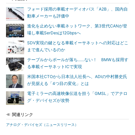
フォード採用の車載オーディオバス「A2B」、国内自
動車メーカーも評価中
進化を止めない車載ネットワーク、第3世代CANが登
場し車載SerDesは12Gbpsへ
SDV実現の鍵となる車載イーサネットへの対応はどこ
まで進んでいるのか
テーブルからボールが落ち……ない！ BMWも採用す
る車載イーサネットICで実現
米国本社CTOから日本法人社長へ、ADIの中村勝史氏
が見据える「4つ目の変化」とは
電子ミラーの高速映像伝送を担う「GMSL」でアナロ
グ・デバイセズが攻勢
関連リンク
アナログ・デバイセズ（ニュースリリース）