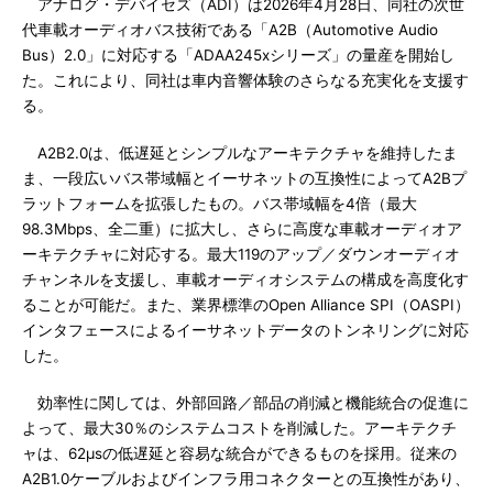
アナログ・デバイセズ（ADI）は2026年4月28日、同社の次世
代車載オーディオバス技術である「A2B（Automotive Audio
Bus）2.0」に対応する「ADAA245xシリーズ」の量産を開始し
た。これにより、同社は車内音響体験のさらなる充実化を支援す
る。
A2B2.0は、低遅延とシンプルなアーキテクチャを維持したま
ま、一段広いバス帯域幅とイーサネットの互換性によってA2Bプ
ラットフォームを拡張したもの。バス帯域幅を4倍（最大
98.3Mbps、全二重）に拡大し、さらに高度な車載オーディオア
ーキテクチャに対応する。最大119のアップ／ダウンオーディオ
チャンネルを支援し、車載オーディオシステムの構成を高度化す
ることが可能だ。また、業界標準のOpen Alliance SPI（OASPI）
インタフェースによるイーサネットデータのトンネリングに対応
した。
効率性に関しては、外部回路／部品の削減と機能統合の促進に
よって、最大30％のシステムコストを削減した。アーキテクチ
ャは、62μsの低遅延と容易な統合ができるものを採用。従来の
A2B1.0ケーブルおよびインフラ用コネクターとの互換性があり、