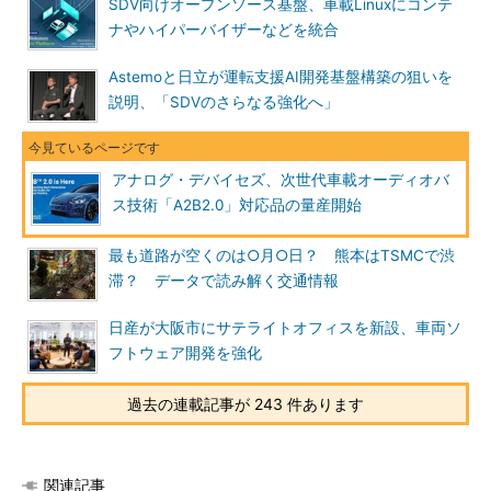
SDV向けオープンソース基盤、車載Linuxにコンテ
ナやハイパーバイザーなどを統合
Astemoと日立が運転支援AI開発基盤構築の狙いを
説明、「SDVのさらなる強化へ」
アナログ・デバイセズ、次世代車載オーディオバ
ス技術「A2B2.0」対応品の量産開始
最も道路が空くのは○月○日？ 熊本はTSMCで渋
滞？ データで読み解く交通情報
日産が大阪市にサテライトオフィスを新設、車両ソ
フトウェア開発を強化
過去の連載記事が 243 件あります
関連記事