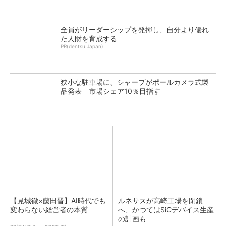
全員がリーダーシップを発揮し、自分より優れ
た人財を育成する
PR(dentsu Japan)
狭小な駐車場に、シャープがポールカメラ式製
品発表 市場シェア10％目指す
【見城徹×藤田晋】AI時代でも
ルネサスが高崎工場を閉鎖
変わらない経営者の本質
へ、かつてはSiCデバイス生産
の計画も