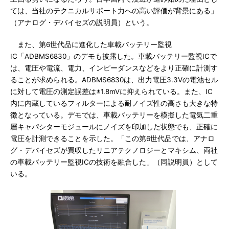
ては、当社のテクニカルサポート力への高い評価が背景にある」
（アナログ・デバイセズの説明員）という。
また、第6世代品に進化した車載バッテリー監視
IC「ADBMS6830」のデモも披露した。車載バッテリー監視ICで
は、電圧や電流、電力、インピーダンスなどをより正確に計測す
ることが求められる。ADBMS6830は、出力電圧3.3Vの電池セル
に対して電圧の測定誤差は±1.8mVに抑えられている。また、IC
内に内蔵しているフィルターによる耐ノイズ性の高さも大きな特
徴となっている。デモでは、車載バッテリーを模擬した電気二重
層キャパシターモジュールにノイズを印加した状態でも、正確に
電圧を計測できることを示した。「この第6世代品では、アナロ
グ・デバイセズが買収したリニアテクノロジーとマキシム、両社
の車載バッテリー監視ICの技術を融合した」（同説明員）として
いる。