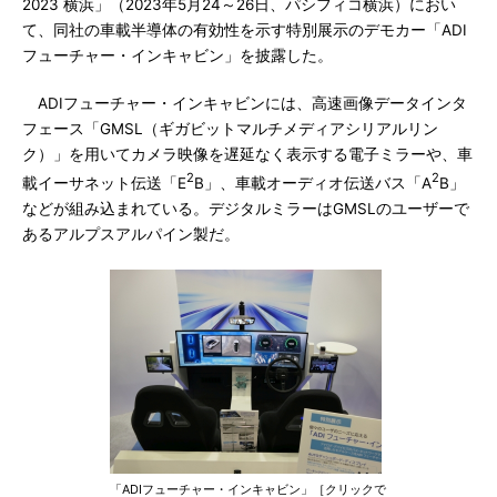
2023 横浜」（2023年5月24～26日、パシフィコ横浜）におい
て、同社の車載半導体の有効性を示す特別展示のデモカー「ADI
フューチャー・インキャビン」を披露した。
ADIフューチャー・インキャビンには、高速画像データインタ
フェース「GMSL（ギガビットマルチメディアシリアルリン
ク）」を用いてカメラ映像を遅延なく表示する電子ミラーや、車
2
2
載イーサネット伝送「E
B」、車載オーディオ伝送バス「A
B」
などが組み込まれている。デジタルミラーはGMSLのユーザーで
あるアルプスアルパイン製だ。
「ADIフューチャー・インキャビン」［クリックで