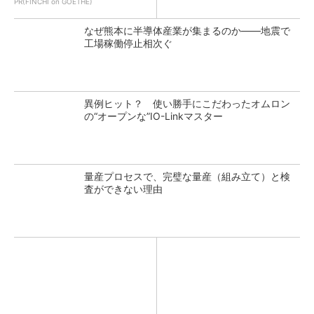
PR(FINCHI on GOETHE)
なぜ熊本に半導体産業が集まるのか――地震で
工場稼働停止相次ぐ
異例ヒット？ 使い勝手にこだわったオムロン
の“オープンな”IO-Linkマスター
量産プロセスで、完璧な量産（組み立て）と検
査ができない理由