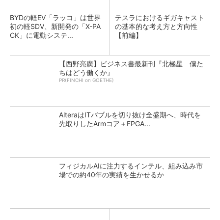
BYDの軽EV「ラッコ」は世界
テスラにおけるギガキャスト
初の軽SDV、新開発の「X-PA
の基本的な考え方と方向性
CK」に電動システ...
【前編】
【西野亮廣】ビジネス書最新刊『北極星 僕た
ちはどう働くか』
PR(FINCHI on GOETHE)
AlteraはITバブルを切り抜け全盛期へ、時代を
先取りしたArmコア＋FPGA...
フィジカルAIに注力するインテル、組み込み市
場での約40年の実績を生かせるか