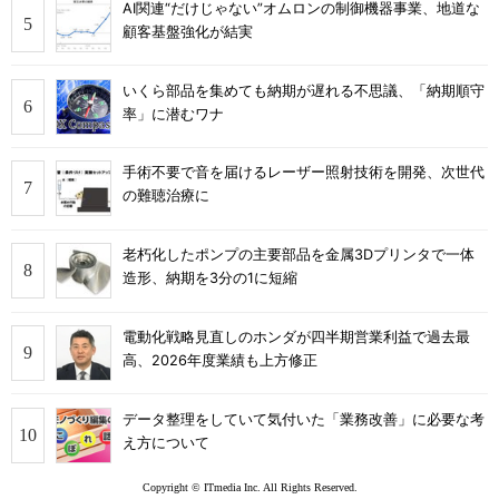
AI関連“だけじゃない”オムロンの制御機器事業、地道な
顧客基盤強化が結実
いくら部品を集めても納期が遅れる不思議、「納期順守
率」に潜むワナ
手術不要で音を届けるレーザー照射技術を開発、次世代
の難聴治療に
老朽化したポンプの主要部品を金属3Dプリンタで一体
造形、納期を3分の1に短縮
電動化戦略見直しのホンダが四半期営業利益で過去最
高、2026年度業績も上方修正
データ整理をしていて気付いた「業務改善」に必要な考
え方について
Copyright © ITmedia Inc. All Rights Reserved.