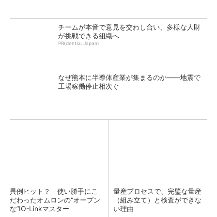
チームが本音で意見を交わし合い、多様な人財
が挑戦できる組織へ
PR(dentsu Japan)
なぜ熊本に半導体産業が集まるのか――地震で
工場稼働停止相次ぐ
異例ヒット？ 使い勝手にこ
量産プロセスで、完璧な量産
だわったオムロンの“オープン
（組み立て）と検査ができな
な”IO-Linkマスター
い理由