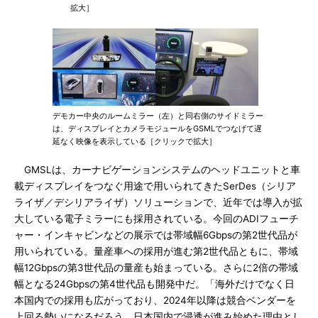
拡大］
デモカー中央のルームミラー（左）と同右側のサイドミラー
は、ディスプレイとカメラモジュールをGSMLでつなげて遅
延なく映像を表示している［クリックで拡大］
GMSLは、カーナビゲーションシステムのヘッドユニットと車
載ディスプレイをつなぐ用途で用いられてきたSerDes（シリア
ライザ／デシリアライザ）ソリューションで、近年では導入が拡
大している電子ミラーにも採用されている。今回のADIフューチ
ャー・インキャビンなどの展示では帯域幅6Gbpsの第2世代品が
用いられている。量産車への採用が進む第2世代品ともに、帯域
幅12Gbpsの第3世代品の量産も始まっている。さらに2倍の帯域
幅となる24Gbpsの第4世代品も開発中だ。「海外だけでなく日
本国内での採用も広がっており、2024年以降は競合ベンダーを
上回る勢いになるだろう。日本国内で浸透が進み始めた理由とし