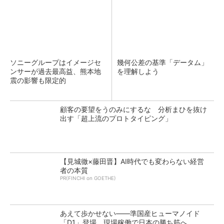
ソニーグループはイメージセ
幾何公差の基準「データム」
ンサーが過去最高益、熊本地
を理解しよう
震の影響も限定的
顧客の要望をうのみにするな 分析まひを抜け
出す「超上流のプロトタイピング」
【見城徹×藤田晋】AI時代でも変わらない経営
者の本質
PR(FINCHI on GOETHE)
あえて歩かせない――準国産ヒューマノイド
「D1」登場、現場稼働で日本の勝ち筋へ