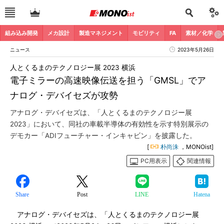
組み込み開発
メカ設計
製造マネジメント
モビリティ
FA
素材／化学
ニュース
2023年5月26日
人とくるまのテクノロジー展 2023 横浜
電子ミラーの高速映像伝送を担う「GMSL」でア
ナログ・デバイセズが攻勢
アナログ・デバイセズは、「人とくるまのテクノロジー展
2023」において、同社の車載半導体の有効性を示す特別展示の
デモカー「ADIフューチャー・インキャビン」を披露した。
[
朴尚洙
，MONOist]
PC用表示
関連情報
Share
Post
LINE
Hatena
アナログ・デバイセズは、「人とくるまのテクノロジー展