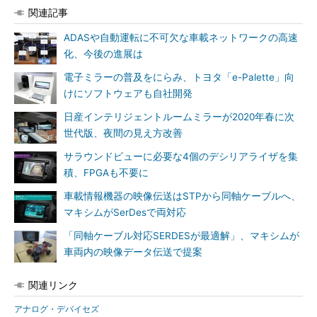
関連記事
ADASや自動運転に不可欠な車載ネットワークの高速
化、今後の進展は
電子ミラーの普及をにらみ、トヨタ「e-Palette」向
けにソフトウェアも自社開発
日産インテリジェントルームミラーが2020年春に次
世代版、夜間の見え方改善
サラウンドビューに必要な4個のデシリアライザを集
積、FPGAも不要に
車載情報機器の映像伝送はSTPから同軸ケーブルへ、
マキシムがSerDesで両対応
「同軸ケーブル対応SERDESが最適解」、マキシムが
車両内の映像データ伝送で提案
関連リンク
アナログ・デバイセズ