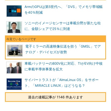
ArmのGPUは第5世代へ、「DVS」でメモリ帯域幅
を40％削減
ソニーのイメージセンサーは車載分野が新たな柱
に、金額シェアで25％に到達
電子ミラーの高速映像伝送を担う「GMSL」でア
ナログ・デバイセズが攻勢
車載バッテリーの800V化に対応、TIがEV向け中核
に車載半導体事業を拡大
サイバートラストが「AlmaLinux OS」をサポー
ト、「MIRACLE LINUX」はどうなる？
過去の連載記事が 1146 件あります