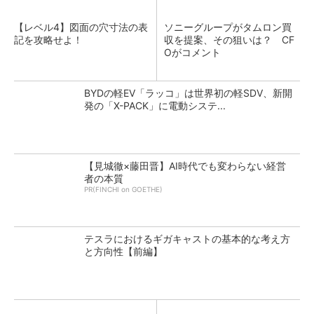
【レベル4】図面の穴寸法の表
ソニーグループがタムロン買
記を攻略せよ！
収を提案、その狙いは？ CF
Oがコメント
BYDの軽EV「ラッコ」は世界初の軽SDV、新開
発の「X-PACK」に電動システ...
【見城徹×藤田晋】AI時代でも変わらない経営
者の本質
PR(FINCHI on GOETHE)
テスラにおけるギガキャストの基本的な考え方
と方向性【前編】