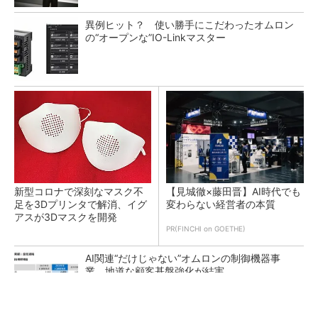
異例ヒット？ 使い勝手にこだわったオムロン
の“オープンな”IO-Linkマスター
新型コロナで深刻なマスク不
【見城徹×藤田晋】AI時代でも
足を3Dプリンタで解消、イグ
変わらない経営者の本質
アスが3Dマスクを開発
PR(FINCHI on GOETHE)
AI関連“だけじゃない”オムロンの制御機器事
業、地道な顧客基盤強化が結実