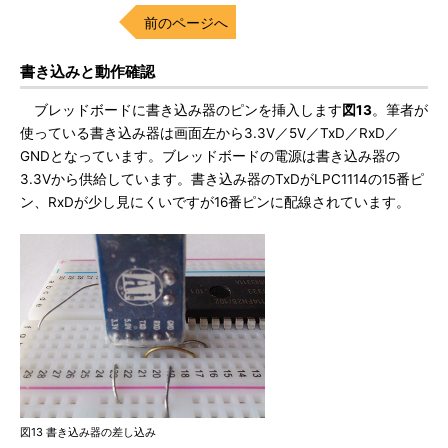
前のページへ
書き込みと動作確認
ブレッドボードに書き込み器のピンを挿入します
図13
。筆者が
使っている書き込み器は画面左から3.3V／5V／TxD／RxD／
GNDとなっています。ブレッドボードの電源は書き込み器の
3.3Vから供給しています。書き込み器のTxDがLPC1114の15番ピ
ン、RxDが少し見にくいですが16番ピンに配線されています。
図13 書き込み器の差し込み