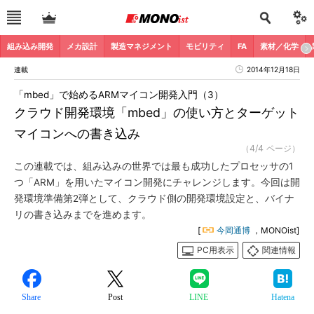
組み込み開発
メカ設計
製造マネジメント
モビリティ
FA
素材／化学
連載
2014年12月18日
「mbed」で始めるARMマイコン開発入門（3）
クラウド開発環境「mbed」の使い方とターゲット
マイコンへの書き込み
（4/4 ページ）
この連載では、組み込みの世界では最も成功したプロセッサの1
つ「ARM」を用いたマイコン開発にチャレンジします。今回は開
発環境準備第2弾として、クラウド側の開発環境設定と、バイナ
リの書き込みまでを進めます。
[
今岡通博
，MONOist]
PC用表示
関連情報
Share
Post
LINE
Hatena