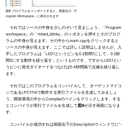
図8 プログラムをインポートすると、画面左の「P
rogram Workspace」に表示されます
それではソースの中身を少しのぞいて見ましょう。「Program
workspace」の「mbed_blinky」の＋ボタンを押すとそのプログ
ラムの中身が見えます。その中からmain.cppをクリックすると
ソースの中身が見えます。ここでは詳しく説明はしませんが、入
手したプログラムは「LED1というピンを0.2秒間1にして、0.2秒
間0にする動作を繰り返す」というものです。ですからLED1とい
うピンに発光ダイオードをつなげば0.4秒間隔で点滅を繰り返し
ます。
それではこのプログラムをコンパイルして、ターゲットマイコ
ンであるLPC1114で動作する実行ファイルを生成してみましょ
う。開発環境の中からCompileのペインをクリックします。する
とコンパイラが実行ファイルを生成して
図9
が示す画面になりま
す。
コンパイルが成功すれば画面右下のDescriptionウィンドウに“-