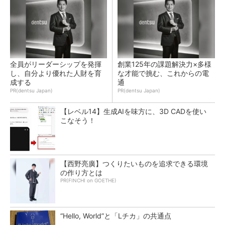
全員がリーダーシップを発揮
創業125年の課題解決力×多様
し、自分より優れた人財を育
な才能で挑む、これからの電
成する
通
PR(dentsu Japan)
PR(dentsu Japan)
【レベル14】生成AIを味方に、3D CADを使い
こなそう！
【西野亮廣】つくりたいものを追求できる環境
の作り方とは
PR(FINCHI on GOETHE)
“Hello, World”と「Lチカ」の共通点