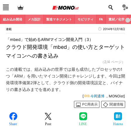
組み込み開発
メカ設計
製造マネジメント
モビリティ
FA
素材／化学
連載
2014年12月18日
「mbed」で始めるARMマイコン開発入門（3）
クラウド開発環境「mbed」の使い方とターゲット
マイコンへの書き込み
（2/4 ページ）
この連載では、組み込みの世界では最も成功したプロセッサの1
つ「ARM」を用いたマイコン開発にチャレンジします。今回は開
発環境準備第2弾として、クラウド側の開発環境設定と、バイナ
リの書き込みまでを進めます。
[
今岡通博
，MONOist]
PC用表示
関連情報
Share
Post
LINE
Hatena