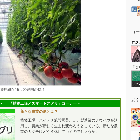
コー
デジ
「つ
千葉県袖ケ浦市の農園の様子
よく
か――「植物工場／スマートアグリ」コーナーへ
新たな農業の形とは？
植物工場、ハイテク施設園芸……。製造業のノウハウを活
用し、農業が新しく生まれ変わろうとしている。新たな農
業のカタチはどう変化していくのでしょうか。