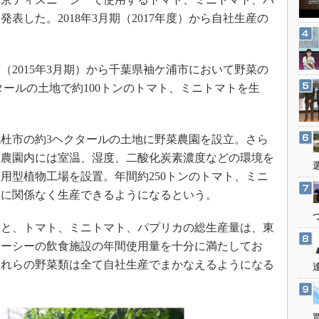
3Dプリンタ
産業オープンネット展
表した。2018年3月期（2017年度）から自社生産の
デジタルツインとCAE
S＆OP
（2015年3月期）から千葉県袖ケ浦市において野菜の
インダストリー4.0
タールの土地で約100トンのトマト、ミニトマトを生
イノベーション
製造業ビッグデータ
メイドインジャパン
杜市の約3ヘクタールの土地に野菜農園を設立。さら
同農園内には室温、湿度、二酸化炭素濃度などの環境を
植物工場
用型植物工場を設置。年間約250トンのトマト、ミニ
知財マネジメント
候に関係なく生産できるようになるという。
海外生産
グローバル設計・開発
と、トマト、ミニトマト、パプリカの総生産量は、東
ニーシーの飲食施設の年間使用量を十分に満たしてお
制御セキュリティ
これらの野菜類は全て自社生産でまかなえるようになる
新型コロナへの対応