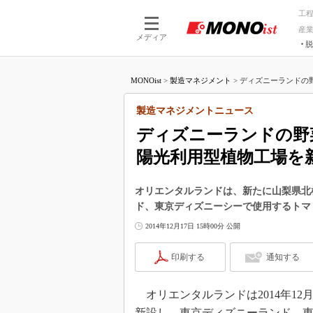
工
産
メディア
脱
つながる技術
AI×技術
MONOist
>
製造マネジメント
>
ディズニーランドの野菜
つながる工場
AI×設備
つながるサービ
Physical
製造マネジメントニュース
ディズニーランドの野菜
陽光利用型植物工場を
オリエンタルランドは、新たに山梨県北
ド、東京ディズニーシーで使用するトマ
2014年12月17日 15時00分 公開
印刷する
通知する
オリエンタルランドは2014年12
新設し、東京ディズニーランド、