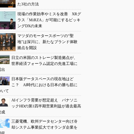
た3社の方法
現場の作業効率やミスを改善 XRグ
ラス「MiRZA」が可能にするピッキ
ングDXの未来
マツダのモータースポーツの“聖
地”は深川に、新たなブランド体験
拠点を開設
日立の米国のストレージ製造拠点が、
世界経済フォーラム認定の先進工場に
選出
日本版データスペースの現在地はど
こ？ AI時代における日本の勝ち筋に
ついて
AIインフラ需要が想定超え パナソニ
ックHDの第1四半期営業利益が過去最高
達成
三菱電機、欧州データセンター向け冷
却システム事業拡大でオランダ企業を
買収