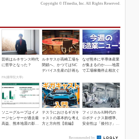
Copyright © ITmedia, Inc. All Rights Reserved.
芸術はルネサンス時代
ルネサスが高崎工場を
なぜ熊本に半導体産業
に哲学となった？
閉鎖へ、かつてはSiC
が集まるのか――地震
デバイス生産の計画も
で工場稼働停止相次ぐ
PR(國學院大學)
ソニーグループはイメ
テスラにおけるギガキ
フィジカルAI時代の
ージセンサーが過去最
ャストの基本的な考え
ロボティクス新標準、
高益、熊本地震の影響
方と方向性【前編】
安全性は「後付け」で
も限定的
なく「設計の核心」
Recommended by