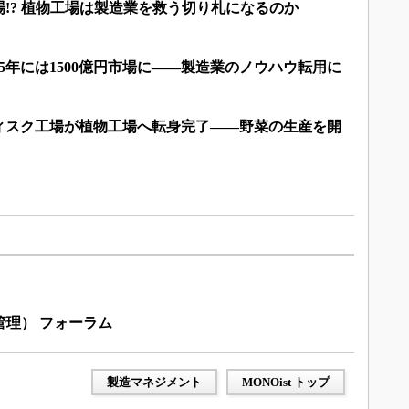
!? 植物工場は製造業を救う切り札になるのか
25年には1500億円市場に――製造業のノウハウ転用に
ィスク工場が植物工場へ転身完了――野菜の生産を開
産管理） フォーラム
製造マネジメント
MONOist トップ