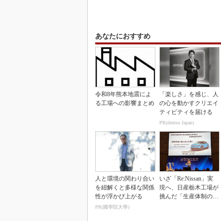
あなたにおすすめ
令和8年熊本地震によ
「楽しさ」を感じ、人
る工場への影響まとめ
の心を動かすクリエイ
ティビティを届ける
PR(dentsu Japan)
人と環境の関わり合い
いざ「Re:Nissan」実
を紐解くと多様な関係
現へ、日産栃木工場が
性が浮かび上がる
挑んだ「生産体制の比
例化」
PR(國學院大學)