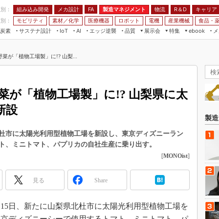
程別：
組み込み開発
メカ設計
製造マネジメント
物流
R＆D
キャリア
FA
業別：
モビリティ
素材／化学
医療機器
ロボット
電機
産業機械
食品・
炭素
サステナ設計
エッジ逆襲
品質
展示会
特集
メ
IoT
AI
ebook
伝承
組み込み開発
CEATEC
読者調査まとめ
編集後記
が「植物工場製」に!? 山梨...
JIMTOF
保全
メカ設計
つながるクルマ
組込み/エッジ コンピューティング
ス
 AI
製造マネジメント
5G
展＆IoT/5Gソリューション展
VR／AR
FA
が「植物工場製」に!? 山梨県に太
IIFES
モビリティ
フィールドサービス
新設
国際ロボット展
素材／化学
FPGA
製造
ジャパンモビリティショー
組み込み画像技術
杜市に太陽光利用型植物工場を新設し、東京ディズニーラン
TECHNO-FRONTIER
ト、ミニトマト、パプリカの自社生産に乗り出す。
組み込みモデリング
人テク展
[
MONOist
]
Windows Embedded
スマート工場EXPO
車載ソフト開発
見る
Share
EdgeTech+
ISO26262
日本ものづくりワールド
月15日、新たに山梨県北杜市に太陽光利用型植物工場を
無償設計ツール
AUTOMOTIVE WORLD
東京ディズニーシーで使用するトマト、ミニトマト、パ