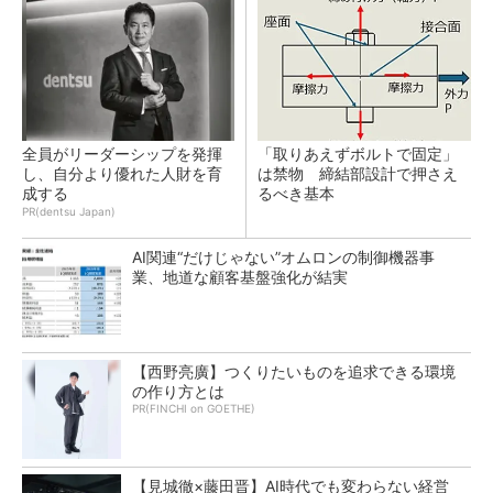
全員がリーダーシップを発揮
「取りあえずボルトで固定」
し、自分より優れた人財を育
は禁物 締結部設計で押さえ
成する
るべき基本
PR(dentsu Japan)
AI関連“だけじゃない”オムロンの制御機器事
業、地道な顧客基盤強化が結実
【西野亮廣】つくりたいものを追求できる環境
の作り方とは
PR(FINCHI on GOETHE)
【見城徹×藤田晋】AI時代でも変わらない経営