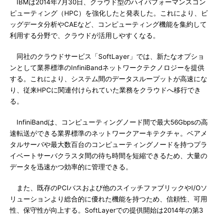
IBMは2014年7月30日、クラウド型のハイパフォーマンスコン
ピューティング（HPC）を強化したと発表した。これにより、ビ
ッグデータ分析やCAEなど、コンピューティング機能を集約して
利用する分野で、クラウドが活用しやすくなる。
同社のクラウドサービス「SoftLayer」では、新たなオプショ
ンとして業界標準のInfiniBandネットワークテクノロジーを提供
する。これにより、システム間のデータスループットが高速にな
り、従来HPCに関連付けられていた業務をクラウドへ移行でき
る。
InfiniBandは、コンピューティングノード間で最大56Gbpsの高
速転送ができる業界標準のネットワークアーキテクチャ。ベアメ
タルサーバや最大数百台のコンピューティングノードを持つプラ
イベートサーバクラスタ間の待ち時間を短縮できるため、大量の
データを迅速かつ効率的に管理できる。
また、既存のPCIバスおよび他のスイッチファブリックやI/Oソ
リューションより総合的に優れた機能を持つため、信頼性、可用
性、保守性が向上する。SoftLayerでの提供開始は2014年の第3