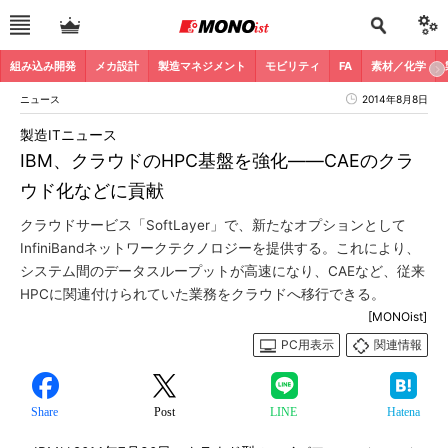
組み込み開発
メカ設計
製造マネジメント
モビリティ
FA
素材／化学
ニュース
2014年8月8日
製造ITニュース
IBM、クラウドのHPC基盤を強化――CAEのクラ
ウド化などに貢献
クラウドサービス「SoftLayer」で、新たなオプションとして
InfiniBandネットワークテクノロジーを提供する。これにより、
システム間のデータスループットが高速になり、CAEなど、従来
HPCに関連付けられていた業務をクラウドへ移行できる。
[MONOist]
PC用表示
関連情報
Share
Post
LINE
Hatena