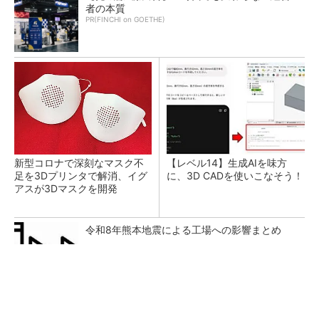
者の本質
PR(FINCHI on GOETHE)
新型コロナで深刻なマスク不
【レベル14】生成AIを味方
足を3Dプリンタで解消、イグ
に、3D CADを使いこなそう！
アスが3Dマスクを開発
令和8年熊本地震による工場への影響まとめ
現場の「生の声」に耳を傾け、真の解決策を生
み出していく