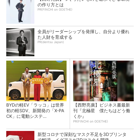
の作り方とは
PR(FINCHI on GOETHE)
全員がリーダーシップを発揮し、自分より優れ
た人財を育成する
PR(dentsu Japan)
BYDの軽EV「ラッコ」は世界
【西野亮廣】ビジネス書最新
初の軽SDV、新開発の「X-PA
刊『北極星 僕たちはどう働
CK」に電動システ...
くか』
PR(FINCHI on GOETHE)
新型コロナで深刻なマスク不足を3Dプリンタ
で解消、イグアスが3Dマスクを開発