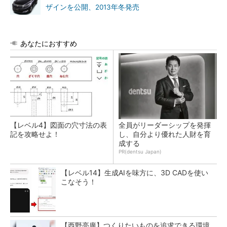
ザインを公開、2013年冬発売
あなたにおすすめ
【レベル4】図面の穴寸法の表
全員がリーダーシップを発揮
記を攻略せよ！
し、自分より優れた人財を育
成する
PR(dentsu Japan)
【レベル14】生成AIを味方に、3D CADを使い
こなそう！
【西野亮廣】つくりたいものを追求できる環境