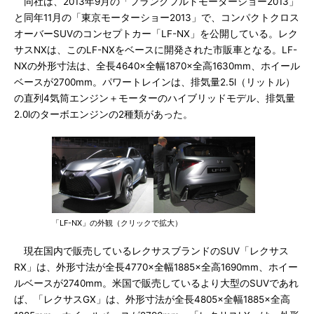
同社は、2013年9月の「フランクフルトモーターショー2013」
と同年11月の「東京モーターショー2013」で、コンパクトクロス
オーバーSUVのコンセプトカー「LF-NX」を公開している。レク
サスNXは、このLF-NXをベースに開発された市販車となる。LF-
NXの外形寸法は、全長4640×全幅1870×全高1630mm、ホイール
ベースが2700mm。パワートレインは、排気量2.5l（リットル）
の直列4気筒エンジン＋モーターのハイブリッドモデル、排気量
2.0lのターボエンジンの2種類があった。
「LF-NX」の外観（クリックで拡大）
現在国内で販売しているレクサスブランドのSUV「レクサス
RX」は、外形寸法が全長4770×全幅1885×全高1690mm、ホイー
ルベースが2740mm。米国で販売しているより大型のSUVであれ
ば、「レクサスGX」は、外形寸法が全長4805×全幅1885×全高