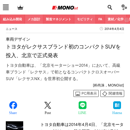
組み込み開発
メカ設計
製造マネジメント
モビリティ
FA
素材／化学
ニュース
2014年4月4日
車両デザイン
トヨタがレクサスブランド初のコンパクトSUVを
投入、北京で正式発表
トヨタ自動車は、「北京モーターショー2014」において、高級
車ブランド「レクサス」で初となるコンパクトクロスオーバー
SUV「レクサスNX」を世界初公開する。
[朴尚洙，MONOist]
PC用表示
関連情報
Share
Post
LINE
Hatena
トヨタ自動車は2014年4月4日、「北京モータ