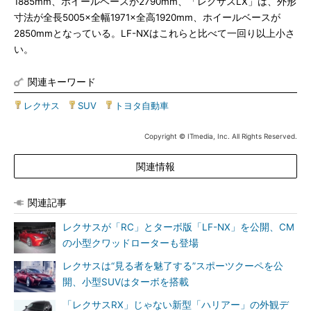
1885mm、ホイールベースが2790mm、「レクサスLX」は、外形
寸法が全長5005×全幅1971×全高1920mm、ホイールベースが
2850mmとなっている。LF-NXはこれらと比べて一回り以上小さ
い。
関連キーワード
レクサス
|
SUV
|
トヨタ自動車
Copyright © ITmedia, Inc. All Rights Reserved.
関連情報
関連記事
レクサスが「RC」とターボ版「LF-NX」を公開、CM
の小型クワッドローターも登場
レクサスは“見る者を魅了する”スポーツクーペを公
開、小型SUVはターボを搭載
「レクサスRX」じゃない新型「ハリアー」の外観デ