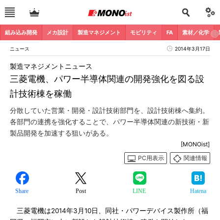
組み込み開発
メカ設計
製造マネジメント
モビリティ
FA
素材／化学
ニュース
2014年3月17日
製造マネジメントニュース
三菱電機、パワー半導体関連の開発強化を図る設
計技術棟を稼働
分散していた営業・開発・設計技術部門を、設計技術棟へ集約。
各部門の連携を強化することで、パワー半導体関連の新技術・新
製品開発を加速する狙いがある。
[MONOist]
PC用表示
関連情報
Share
Post
LINE
Hatena
三菱電機は2014年3月10日、同社・パワーデバイス製作所（福