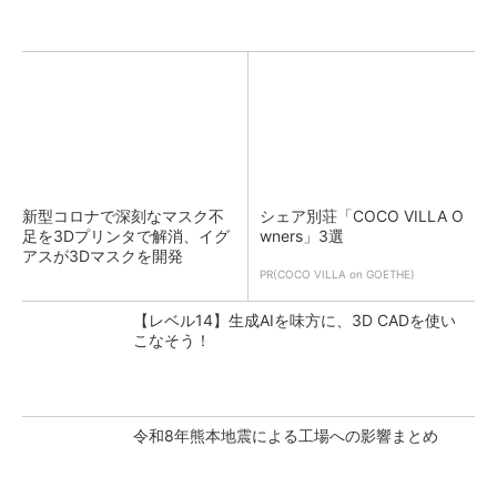
新型コロナで深刻なマスク不
シェア別荘「COCO VILLA O
足を3Dプリンタで解消、イグ
wners」3選
アスが3Dマスクを開発
PR(COCO VILLA on GOETHE)
【レベル14】生成AIを味方に、3D CADを使い
こなそう！
令和8年熊本地震による工場への影響まとめ