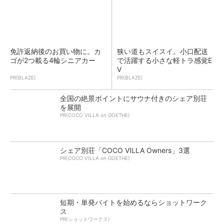
免許返納後のお買い物に。カ
狭い道もスイスイ。小口配送
ゴが2つ載る4輪シニアカー
で活躍する小さな軽トラ感覚E
V
PR(BLAZE)
PR(BLAZE)
全国の絶景ポイントにサウナ付きのシェア別荘
を展開
PR(COCO VILLA on GOETHE)
シェア別荘「COCO VILLA Owners」3選
PR(COCO VILLA on GOETHE)
短期・単発バイトを始めるならショットワーク
ス
PR(ショットワークス)