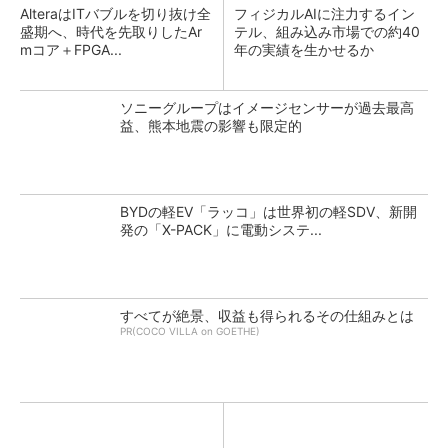
AlteraはITバブルを切り抜け全
フィジカルAIに注力するイン
盛期へ、時代を先取りしたAr
テル、組み込み市場での約40
mコア＋FPGA...
年の実績を生かせるか
ソニーグループはイメージセンサーが過去最高
益、熊本地震の影響も限定的
BYDの軽EV「ラッコ」は世界初の軽SDV、新開
発の「X-PACK」に電動システ...
すべてが絶景、収益も得られるその仕組みとは
PR(COCO VILLA on GOETHE)