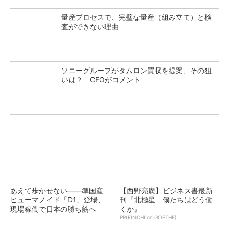
量産プロセスで、完璧な量産（組み立て）と検
査ができない理由
ソニーグループがタムロン買収を提案、その狙
いは？ CFOがコメント
あえて歩かせない――準国産
【西野亮廣】ビジネス書最新
ヒューマノイド「D1」登場、
刊『北極星 僕たちはどう働
現場稼働で日本の勝ち筋へ
くか』
PR(FINCHI on GOETHE)