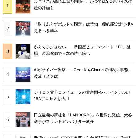
ルネサスが高崎工場を閉鎖へ、かつてはSiCデバイス生
産の計画も
「取りあえずボルトで固定」は禁物 締結部設計で押さ
えるべき基本
あえて歩かせない――準国産ヒューマノイド「D1」登
場、現場稼働で日本の勝ち筋へ
AIがサイバー攻撃――OpenAIやClaudeで相次ぐ事態、
波及リスクは
シリコン量子コンピュータの量産開発へ、インテルの
18Aプロセスを活用
日立建機の新社名「LANDCROS」を世界に発信、大谷
選手がブランドアンバサダー就任
老朽化したポンプの主要部品を金属3Dプリンタで一体