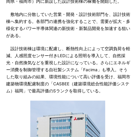
岡県・福岡市）内に新設した設計技術棟の稼働を開始した。
敷地内に分散していた営業・開発・設計技術部門を、設計技術
棟へ集約する。各部門の連携を強化することで、需要が拡大・多
様化するパワー半導体関連の新技術・新製品開発を加速する狙い
がある。
設計技術棟は環境に配慮し、断熱性向上によって空調負荷を軽
減、人感照度センサー付きLEDによる照明を導入して、自然採
光・自然換気などを重視した設計になっている。さらにエネルギ
ー消費を制御管理する自社製システム「Facima」も導入。そう
した取り組みの結果、環境性能について高い評価を受け、福岡市
建築物環境配慮制度の「CASBEE（建築環境総合性能評価システ
ム）福岡」で最高評価のSランクを取得している。