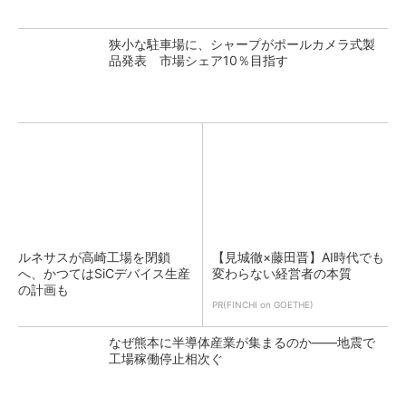
狭小な駐車場に、シャープがポールカメラ式製
品発表 市場シェア10％目指す
ルネサスが高崎工場を閉鎖
【見城徹×藤田晋】AI時代でも
へ、かつてはSiCデバイス生産
変わらない経営者の本質
の計画も
PR(FINCHI on GOETHE)
なぜ熊本に半導体産業が集まるのか――地震で
工場稼働停止相次ぐ