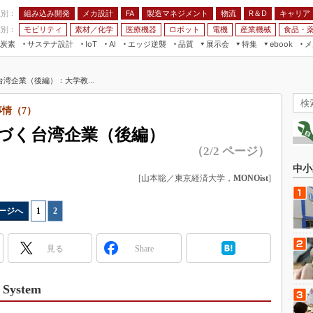
程別：
組み込み開発
メカ設計
製造マネジメント
物流
R＆D
キャリア
FA
業別：
モビリティ
素材／化学
医療機器
ロボット
電機
産業機械
食品・
炭素
サステナ設計
エッジ逆襲
品質
展示会
特集
メ
IoT
AI
ebook
伝承
組み込み開発
CEATEC
読者調査まとめ
編集後記
湾企業（後編）：大学教...
JIMTOF
保全
メカ設計
つながるクルマ
組込み/エッジ コンピューティング
ス
 AI
製造マネジメント
5G
情（7）
展＆IoT/5Gソリューション展
VR／AR
FA
づく台湾企業（後編）
IIFES
モビリティ
フィールドサービス
（2/2 ページ）
国際ロボット展
素材／化学
FPGA
中小
ジャパンモビリティショー
[山本聡／東京経済大学，
MONOist
]
組み込み画像技術
TECHNO-FRONTIER
組み込みモデリング
ージへ
1
|
2
人テク展
Windows Embedded
スマート工場EXPO
見る
Share
車載ソフト開発
EdgeTech+
ISO26262
日本ものづくりワールド
ystem
無償設計ツール
AUTOMOTIVE WORLD