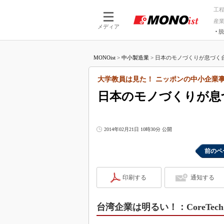
工
産
メディア
脱
つながる技術
AI×技術
MONOist
>
中小製造業
>
日本のモノづくりが息づく台
つながる工場
AI×設備
つながるサービ
Physical
大学教員は見た！ ニッポンの中小企業事
日本のモノづくりが息
2014年02月21日 10時30分 公開
前のペ
印刷する
通知する
台湾企業は明るい！：CoreTech S