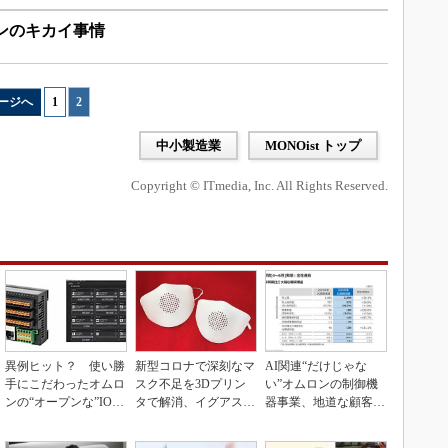
ンのキカイ事情
ージへ
1
|
2
中小製造業
MONOist トップ
Copyright © ITmedia, Inc. All Rights Reserved.
異例ヒット？ 使い勝
新型コロナで深刻なマ
AI関連“だけじゃな
手にこだわったオムロ
スク不足を3Dプリン
い”オムロンの制御機
ンの“オープンな”IO-L
タで解消、イグアスが
器事業、地道な顧客基
inkマスター
3Dマスクを開発
盤強化が結実