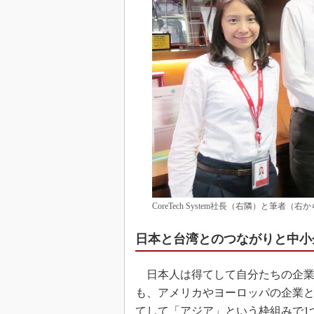
CoreTech System社長（右隣）と筆者（右
日本と台湾とのつながりと中小
日本人は得てして自分たちの企業
も、アメリカやヨーロッパの企業
てして「アジア」という枠組みで1