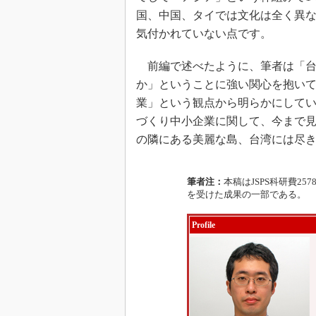
国、中国、タイでは文化は全く異
気付かれていない点です。
前編で述べたように、筆者は「台
か」ということに強い関心を抱い
業」という観点から明らかにして
づくり中小企業に関して、今まで
の隣にある美麗な島、台湾には尽
筆者注：
本稿はJSPS科研費25
を受けた成果の一部である。
Profile