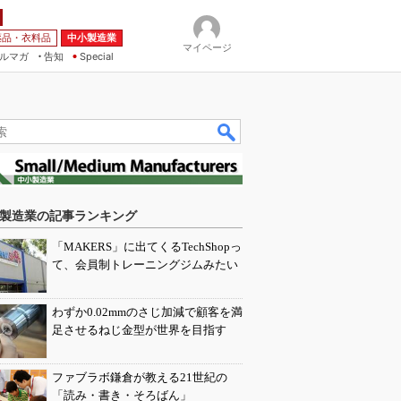
薬品・衣料品
中小製造業
マイページ
ルマガ
告知
Special
製造業の記事ランキング
「MAKERS」に出てくるTechShopっ
て、会員制トレーニングジムみたい
わずか0.02mmのさじ加減で顧客を満
足させるねじ金型が世界を目指す
ファブラボ鎌倉が教える21世紀の
「読み・書き・そろばん」