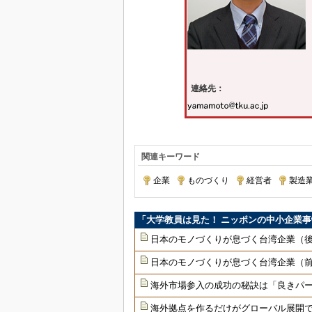
連絡先：
関連キーワード
企業
|
ものづくり
|
経営者
|
製造
「大学教員は見た！ ニッポンの中小企業
日本のモノづくりが息づく台湾企業（
日本のモノづくりが息づく台湾企業（
海外市場参入の成功の秘訣は「良きパー
海外拠点を作るだけがグローバル展開