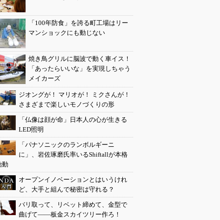
「100年防食」を誇る町工場はリー
マンショックにも動じない
焼き鳥グリルに脳波で動く車イス！
「あったらいいな」を実現しちゃう
メイカーズ
ジオングが！ マリオが！ ミクさんが！
さまざまで楽しいモノづくりの形
「仏像は顔が命」日本人の心が生きる
LED照明
「パナソニックのランボルギーニ
に」、岩佐琢磨氏率いるShiftallが本格
始動
オープンイノベーションとはいうけれ
ど、大手と組んで秘密は守れる？
バリ取って、リベット締めて、金型で
曲げて――板金スカイツリー作ろ！