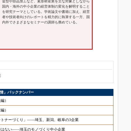
金型や部品加工など、素形材産業を主な対象としながら
国内・海外の中小企業の経営体制の変化を解明すること
を研究テーマとしている。学術論文や書籍に加え、経営
者や技術者向けのレポートを精力的に執筆する一方、国
内外でさまざまなセミナーの講師も務めている。
業
事情」バックナンバー
後編）
前編）
トナーづくり」――埼玉、新潟、岐阜の3企業
ではない――埼玉のモノづくり中小企業