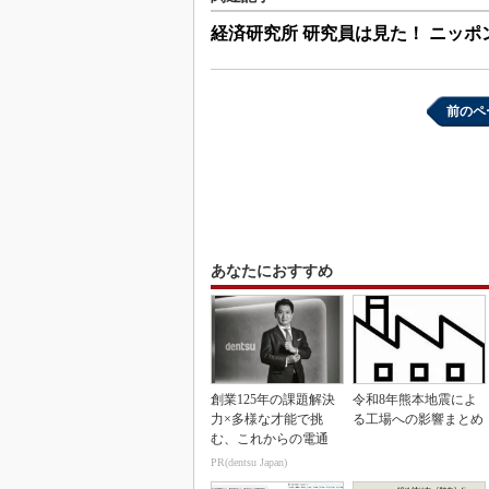
経済研究所 研究員は見た！ ニッポ
前のペ
あなたにおすすめ
創業125年の課題解決
令和8年熊本地震によ
力×多様な才能で挑
る工場への影響まとめ
む、これからの電通
PR(dentsu Japan)