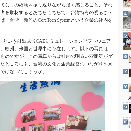
3Dプリンタ
てなしの経験を振り返りながら強く感じること、それ
産業オープンネット展
デジタルツインとCAE
営者を取材するとあちらこちらで、台湾特有の明るさ・
湾・新竹のCoreTech Systemという企業の社内を
S＆OP
インダストリー4.0
イノベーション
 3D」という射出成形CAEシミュレーションソフトウェア
製造業ビッグデータ
ア、欧州、米国と世界中に存在します。以下の写真は
景を写したものですが、この写真からは社内の明るい雰囲気がダ
メイドインジャパン
したところにも、台湾の文化と企業経営のつながりを見
植物工場
のではないでしょうか。
知財マネジメント
海外生産
グローバル設計・開発
制御セキュリティ
新型コロナへの対応