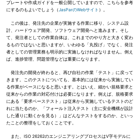
プレートや作成ガイドを一般公開していますので、こちらを参考
にするのもよいでしょう（
JasParのWebサイト
）。
この後は、発注先の企業が実施する作業に移り、システム設
計、ハードウェア開発、ソフトウェア開発へと進みます。そし
て、発注者としての作業自体は、これまでのやり方と大きく変わ
るものではないと思いますが、いわゆる「丸投げ」でなく、発注
者としての管理業務も明示的に実施しなければなりません。例え
ば、進捗管理、問題管理などは重要になります。
発注先の開発が終わると、再び自社の作業「テスト」に戻って
きます。このテストについても、基本的には従来から実施してい
る作業がベースになると思います。とはいえ、細かい規格要求と
従来からの作業の対応付けは必要になります。例えば、規格要求
にある「要求ベーステスト」は従来から実施しているテストのど
れに当たるのか、「フォールト注入テスト（主に安全機構が設計
した通りに動くかを見る）」はどんなテストをするのか、といっ
たことの整理をしておくことです。
また、ISO 26262のエンジニアリングプロセスはV字モデルに