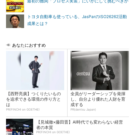
最初の難関「プロセス実装」にいかにして挑むべきか
トヨタ自動車も使っている、JasParのISO26262活動
成果とは？
あなたにおすすめ
【西野亮廣】つくりたいもの
全員がリーダーシップを発揮
を追求できる環境の作り方と
し、自分より優れた人財を育
は
成する
PR(FINCHI on GOETHE)
PR(dentsu Japan)
【見城徹×藤田晋】AI時代でも変わらない経営
者の本質
PR(FINCHI on GOETHE)