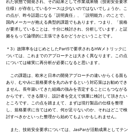
れた状態で開発され、その結果として作業成果物（技術安全要求
仕様）が存在しているケースは少ないのではないでしょうか。こ
の点が、昨今話題になる「説明責任」、「説明能力」のことで、
国内メーカーが抱える典型的課題でもあります。つまり、「規格
が要求していることは、十分に検討され、分析しています」と証
拠をもって論理的に主張できるかどうかということです。
＊3）故障率をはじめとしたPart5で要求されるHWメトリックに
ついては、これまでのアプローチとは大きく異なります。この点
については確実に再分析が必要になると思います。
この課題は、欧米と日本の開発アプローチの違いからくる面も
あり、むやみに規格要求を丸のみするという対応策はお勧めでき
ません。長年築いてきた組織の強みを否定することにもつながる
からです。できる限り、設計者を交えて慎重に検討して頂きたい
ところです。この点を踏まえて、まずは現行製品の仕様を整理
し、規格要求に当てはめて、何が足りないのか、それはどこで検
討すべきかといった整理から始めてもよいかもしれません。
また、技術安全要求については、JasParが活動成果としてテン