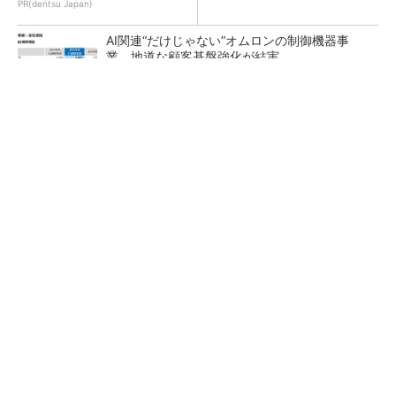
PR(dentsu Japan)
AI関連“だけじゃない”オムロンの制御機器事
業、地道な顧客基盤強化が結実
【レベル14】生成AIを味方に、3D CADを使い
こなそう！
「取りあえずボルトで固定」は禁物 締結部設
計で押さえるべき基本