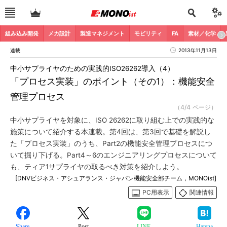
組み込み開発
メカ設計
製造マネジメント
モビリティ
FA
素材／化学
連載
2013年11月13日
中小サプライヤのための実践的ISO26262導入（4）
「プロセス実装」のポイント（その1）：機能安全
管理プロセス
（4/4 ページ）
中小サプライヤを対象に、ISO 26262に取り組む上での実践的な
施策について紹介する本連載。第4回は、第3回で基礎を解説し
た「プロセス実装」のうち、Part2の機能安全管理プロセスにつ
いて掘り下げる。Part4～6のエンジニアリングプロセスについて
も、ティア1サプライヤの取るべき対策を紹介しよう。
[DNVビジネス・アシュアランス・ジャパン機能安全部チーム，MONOist]
PC用表示
関連情報
Share
Post
LINE
Hatena