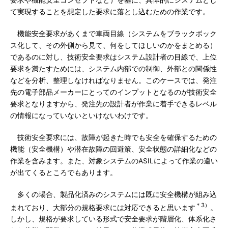
て実現することを想定した要求に落とし込むための作業です。
機能安全要求があくまで車両目線（システムをブラックボック
ス化して、その外側から見て、何をしてほしいのかをまとめる）
であるのに対し、技術安全要求はシステム設計者の目線で、上位
要求を満たすためには、システム内部での制御、外部との関係性
などを分析、整理しなければなりません。このケースでは、発注
先の電子部品メーカーにとってのインプットとなるのが技術安全
要求となりますから、発注先の設計者が作業に着手できるレベル
の情報になっていないといけないわけです。
技術安全要求には、故障が起きた時でも安全を確保するための
機能（安全機構）や潜在故障の回避策、安全状態の詳細化などの
作業を含みます。また、対象システムのASILによって作業の違い
が出てくるところでもあります。
多くの場合、製品化済みのシステムには既に安全機構が組み込
＊3）
まれており、大部分の規格要求には対応できると思います
。
しかし、規格が要求している形式で安全要求が階層化、体系化さ