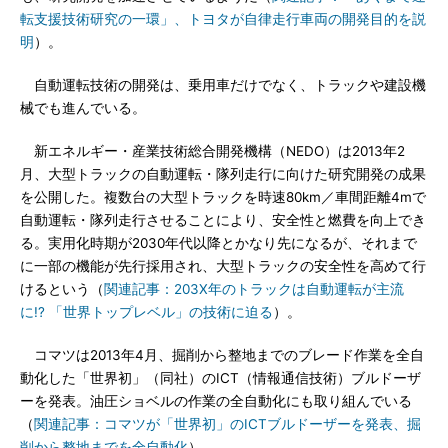
転支援技術研究の一環」、トヨタが自律走行車両の開発目的を説
明
）。
自動運転技術の開発は、乗用車だけでなく、トラックや建設機
械でも進んでいる。
新エネルギー・産業技術総合開発機構（NEDO）は2013年2
月、大型トラックの自動運転・隊列走行に向けた研究開発の成果
を公開した。複数台の大型トラックを時速80km／車間距離4mで
自動運転・隊列走行させることにより、安全性と燃費を向上でき
る。実用化時期が2030年代以降とかなり先になるが、それまで
に一部の機能が先行採用され、大型トラックの安全性を高めて行
けるという（
関連記事：203X年のトラックは自動運転が主流
に!? 「世界トップレベル」の技術に迫る
）。
コマツは2013年4月、掘削から整地までのブレード作業を全自
動化した「世界初」（同社）のICT（情報通信技術）ブルドーザ
ーを発表。油圧ショベルの作業の全自動化にも取り組んでいる
（
関連記事：コマツが「世界初」のICTブルドーザーを発表、掘
削から整地までを全自動化
）。