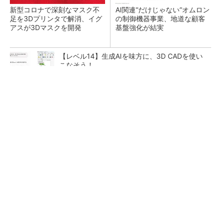
新型コロナで深刻なマスク不
AI関連“だけじゃない”オムロン
足を3Dプリンタで解消、イグ
の制御機器事業、地道な顧客
アスが3Dマスクを開発
基盤強化が結実
【レベル14】生成AIを味方に、3D CADを使い
こなそう！
【西野亮廣】ビジネス書最新刊『北極星 僕た
ちはどう働くか』
PR(FINCHI on GOETHE)
「取りあえずボルトで固定」は禁物 締結部設
計で押さえるべき基本