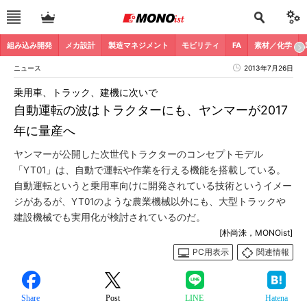
組み込み開発
メカ設計
製造マネジメント
モビリティ
FA
素材／化学
ニュース
2013年7月26日
乗用車、トラック、建機に次いで
自動運転の波はトラクターにも、ヤンマーが2017
年に量産へ
ヤンマーが公開した次世代トラクターのコンセプトモデル
「YT01」は、自動で運転や作業を行える機能を搭載している。
自動運転というと乗用車向けに開発されている技術というイメー
ジがあるが、YT01のような農業機械以外にも、大型トラックや
建設機械でも実用化が検討されているのだ。
[朴尚洙，MONOist]
PC用表示
関連情報
Share
Post
LINE
Hatena