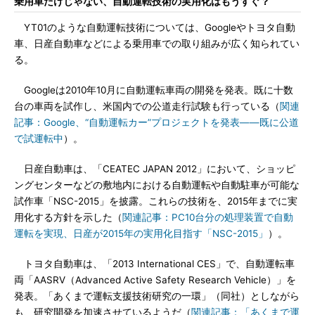
乗用車だけじゃない、自動運転技術の実用化はもうすぐ？
YT01のような自動運転技術については、Googleやトヨタ自動
車、日産自動車などによる乗用車での取り組みが広く知られてい
る。
Googleは2010年10月に自動運転車両の開発を発表。既に十数
台の車両を試作し、米国内での公道走行試験も行っている（
関連
記事：Google、“自動運転カー”プロジェクトを発表――既に公道
で試運転中
）。
日産自動車は、「CEATEC JAPAN 2012」において、ショッピ
ングセンターなどの敷地内における自動運転や自動駐車が可能な
試作車「NSC-2015」を披露。これらの技術を、2015年までに実
用化する方針を示した（
関連記事：PC10台分の処理装置で自動
運転を実現、日産が2015年の実用化目指す「NSC-2015」
）。
トヨタ自動車は、「2013 International CES」で、自動運転車
両「AASRV（Advanced Active Safety Research Vehicle）」を
発表。「あくまで運転支援技術研究の一環」（同社）としながら
も、研究開発を加速させているようだ（
関連記事：「あくまで運