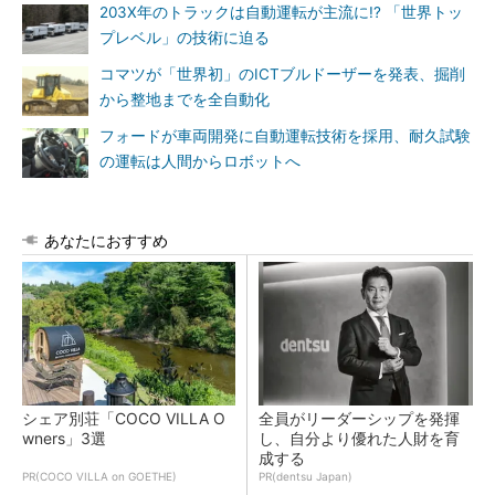
203X年のトラックは自動運転が主流に!? 「世界トッ
プレベル」の技術に迫る
コマツが「世界初」のICTブルドーザーを発表、掘削
から整地までを全自動化
フォードが車両開発に自動運転技術を採用、耐久試験
の運転は人間からロボットへ
あなたにおすすめ
シェア別荘「COCO VILLA O
全員がリーダーシップを発揮
wners」3選
し、自分より優れた人財を育
成する
PR(COCO VILLA on GOETHE)
PR(dentsu Japan)