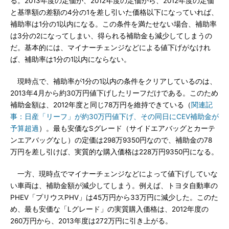
る。2013年度の定価が、2012年度の定価から、2012年度の定価
と基準額の差額の4分の1を差し引いた価格以下になっていれば、
補助率は1分の1以内になる。この条件を満たせない場合、補助率
は3分の2になってしまい、得られる補助金も減少してしまうの
だ。基本的には、マイナーチェンジなどによる値下げがなけれ
ば、補助率は1分の1以内にならない。
現時点で、補助率が1分の1以内の条件をクリアしているのは、
2013年4月から約30万円値下げしたリーフだけである。このため
補助金額は、2012年度と同じ78万円を維持できている（
関連記
事：日産「リーフ」が約30万円値下げ、その同日にCEV補助金が
予算超過
）。最も安価なSグレード（サイドエアバッグとカーテ
ンエアバッグなし）の定価は298万9350円なので、補助金の78
万円を差し引けば、実質的な購入価格は228万円9350円になる。
一方、現時点でマイナーチェンジなどによって値下げしていな
い車両は、補助金額が減少してしまう。例えば、トヨタ自動車の
PHEV「プリウスPHV」は45万円から33万円に減少した。このた
め、最も安価な「Lグレード」の実質購入価格は、2012年度の
260万円から、2013年度は272万円に引き上がる。