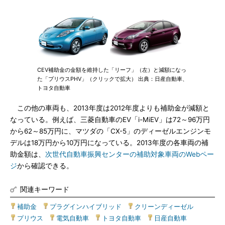
CEV補助金の金額を維持した「リーフ」（左）と減額になっ
た「プリウスPHV」（クリックで拡大） 出典：日産自動車、
トヨタ自動車
この他の車両も、2013年度は2012年度よりも補助金が減額と
なっている。例えば、三菱自動車のEV「i-MiEV」は72～96万円
から62～85万円に、マツダの「CX-5」のディーゼルエンジンモ
デルは18万円から10万円になっている。2013年度の各車両の補
助金額は、
次世代自動車振興センターの補助対象車両のWebペー
ジ
から確認できる。
関連キーワード
補助金
|
プラグインハイブリッド
|
クリーンディーゼル
|
プリウス
|
電気自動車
|
トヨタ自動車
|
日産自動車
|