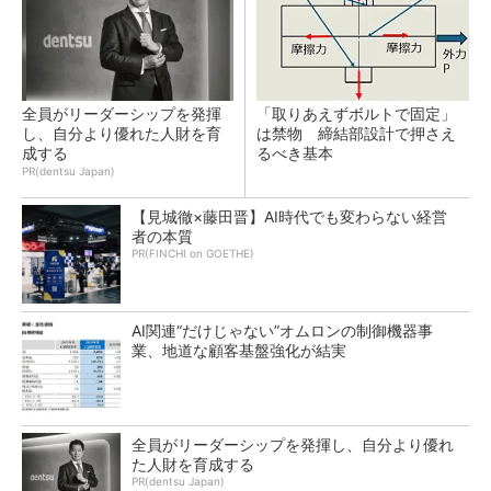
全員がリーダーシップを発揮
「取りあえずボルトで固定」
し、自分より優れた人財を育
は禁物 締結部設計で押さえ
成する
るべき基本
PR(dentsu Japan)
【見城徹×藤田晋】AI時代でも変わらない経営
者の本質
PR(FINCHI on GOETHE)
AI関連“だけじゃない”オムロンの制御機器事
業、地道な顧客基盤強化が結実
全員がリーダーシップを発揮し、自分より優れ
た人財を育成する
PR(dentsu Japan)