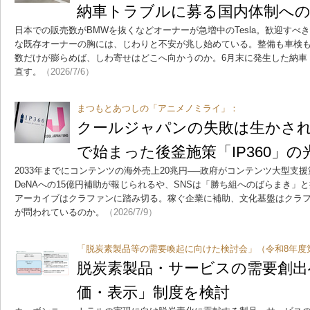
納車トラブルに募る国内体制へ
日本での販売数がBMWを抜くなどオーナーが急増中のTesla。歓迎すべ
な既存オーナーの胸には、じわりと不安が兆し始めている。整備も車検
数だけが膨らめば、しわ寄せはどこへ向かうのか。6月末に発生した納車
直す。
（2026/7/6）
まつもとあつしの「アニメノミライ」：
クールジャパンの失敗は生かさ
で始まった後釜施策「IP360」の
2033年までにコンテンツの海外売上20兆円──政府がコンテンツ大型支援
DeNAへの15億円補助が報じられるや、SNSは「勝ち組へのばらまき」
アーカイブはクラファンに踏み切る。稼ぐ企業に補助、文化基盤はクラ
が問われているのか。
（2026/7/9）
「脱炭素製品等の需要喚起に向けた検討会」（令和8年度
脱炭素製品・サービスの需要創出
価・表示」制度を検討