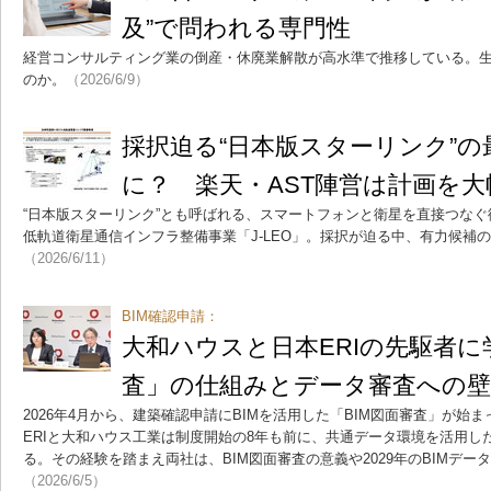
及”で問われる専門性
経営コンサルティング業の倒産・休廃業解散が高水準で推移している。生
のか。
（2026/6/9）
採択迫る“日本版スターリンク”
に？ 楽天・AST陣営は計画を大
“日本版スターリンク”とも呼ばれる、スマートフォンと衛星を直接つな
低軌道衛星通信インフラ整備事業「J-LEO」。採択が迫る中、有力候補の
（2026/6/11）
BIM確認申請：
大和ハウスと日本ERIの先駆者に
査」の仕組みとデータ審査への壁
2026年4月から、建築確認申請にBIMを活用した「BIM図面審査」が始
ERIと大和ハウス工業は制度開始の8年も前に、共通データ環境を活用し
る。その経験を踏まえ両社は、BIM図面審査の意義や2029年のBIMデ
（2026/6/5）