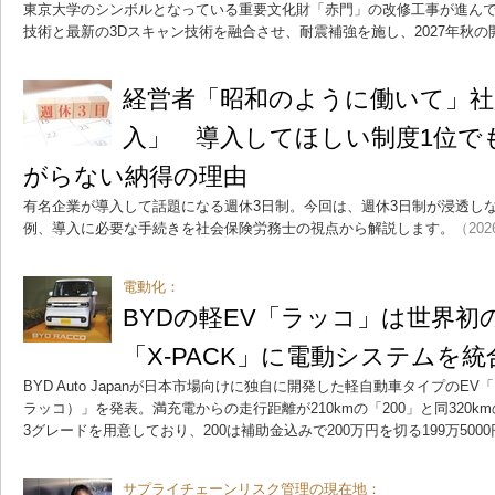
東京大学のシンボルとなっている重要文化財「赤門」の改修工事が進ん
技術と最新の3Dスキャン技術を融合させ、耐震補強を施し、2027年秋の
経営者「昭和のように働いて」社
入」 導入してほしい制度1位で
がらない納得の理由
有名企業が導入して話題になる週休3日制。今回は、週休3日制が浸透し
例、導入に必要な手続きを社会保険労務士の視点から解説します。
（202
電動化：
BYDの軽EV「ラッコ」は世界初
「X-PACK」に電動システムを統
BYD Auto Japanが日本市場向けに独自に開発した軽自動車タイプのEV「
ラッコ）」を発表。満充電からの走行距離が210kmの「200」と同320kmの「3
3グレードを用意しており、200は補助金込みで200万円を切る199万500
サプライチェーンリスク管理の現在地：