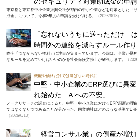
のセキュリティ対策助成金の申
東京都と東京都中小企業振興公社が都内の中小企業などを対象とした「
成金」について、令和8年度の申請を受け付ける。
（2026/6/18）
「忘れないうちに送っただけ」
時間外の連絡を減らすルール作り
昨今「つながらない権利」に注目が集まっています。今回は、企業が勤
なルールを定めていけばいいのかを社会保険労務士が解説します。
（202
機能や価格だけでは選ばない時代に
中堅・中小企業のERP選びに異
れ始めた「AIへの不安」
ノークリサーチの調査によると、中堅・中小企業におけるERP刷新の理
ではなくなりつつあることが分かった。同業他社はどのような基準でER
（2026/6/10）
「経営コンサル業」の倒産が増加、