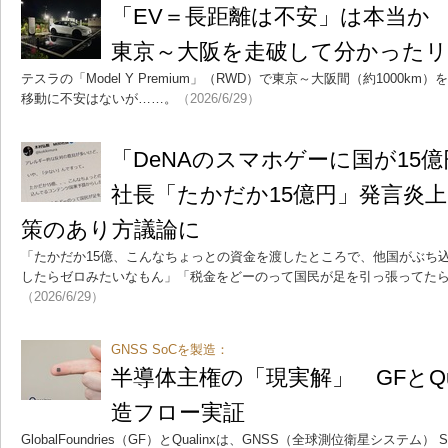
「EV＝長距離は不安」は本当か
東京～大阪を走破して分かった
テスラの「Model Y Premium」（RWD）で東京～大阪間（約1000
移動に不安はないが……。
（2026/6/29）
「DeNAのスマホゲーに国が15億
社長「たかだか15億円」発言炎
策のあり方議論に
「たかだか15億、こんなちょっとの資金を渡したところで、他国がぶち
したらゼロみたいなもん」「税金をどーのって国民が足を引っ張ってたら何
（2026/6/29）
GNSS SoCを製造：
半導体主権の「現実解」 GFとQu
造フロー実証
GlobalFoundries（GF）とQualinxは、GNSS（全球測位衛星システム） S