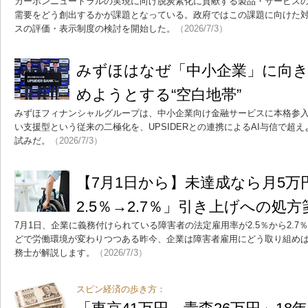
カーボンニュートラルの実現に向け脱炭素化に貢献する製品・サービス
需要をどう創出するかが課題となっている。政府ではこの課題に向けた
スの評価・表示制度の検討を開始した。
（2026/7/3）
みずほはなぜ「中小企業」に向
めようとする“空白地帯”
みずほフィナンシャルグループは、中小企業向け金融サービスに本格参
い支援型という従来の二極化を、UPSIDERとの連携によるAI与信で超
試みだ。
（2026/7/3）
【7月1日から】未達成なら月5万
2.5％→2.7％」引き上げへの処方
7月1日、企業に義務付けられている障害者の法定雇用率が2.5％から2.7
どで労働環境が変わりつつある昨今、企業は障害者雇用にどう取り組め
務士が解説します。
（2026/7/3）
スピン経済の歩き方：