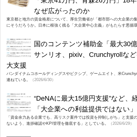
「東京41万円、青森26万円」1
なぜ広がったのか
東京都と地方の賃金格差について、厚生労働省が「都市部への大企業の
にそうだろうか。日本に根強く残る「大企業中心主義」がもたらす悪循
国のコンテンツ補助金「最大30
サンリオ、pixiv、Crunchyrol
大支援
バンダイナムコホールディングスやピクシブ、ゲームエイト、米Crunchyr
連ねている。
（2026/6/30）
“DeNAに最大15億円支援”など
「大企業への利益提供ではない」
「資金余力ある企業でも、高リスク案件では投資を抑制しがち」と支援
ないよう、進捗確認やKPI管理を徹底する」としている。
（2026/6/29）