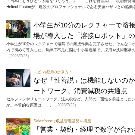
「日本にもうひとつ太陽をつくろう。」――これを合言葉に、核融合発
Helical Fusionが、建設のプロフェッショナルである安藤ハザマとの協
小学生が10分のレクチャーで溶接
場が導入した「溶接ロボット」
小学生が10分のレクチャーで遠隔での溶接作業を完了させた。そんなロボ
内で初めて導入した。熟練工不足に悩む中小製造業で、採用や技術継承
（2026/7/23）
スピン経済の歩き方：
なぜ「性善説」は機能しないの
ートワーク、消費減税の共通点
セルフレジやリモートワーク、法人税など、人間の二面性を前提とした
か。本質的な原因は……。
（2026/7/22）
Salesforceで収益管理基盤を構築
「営業・契約・経理で数字が合わ