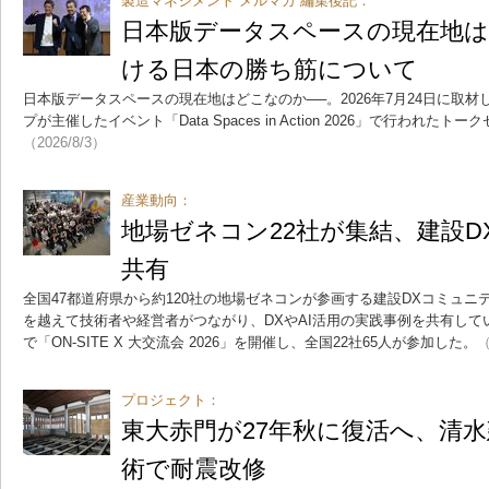
製造マネジメント メルマガ 編集後記：
日本版データスペースの現在地は
ける日本の勝ち筋について
日本版データスペースの現在地はどこなのか──。2026年7月24日に取材
プが主催したイベント「Data Spaces in Action 2026」で行われ
（2026/8/3）
産業動向：
地場ゼネコン22社が集結、建設D
共有
全国47都道府県から約120社の地場ゼネコンが参画する建設DXコミュニティ
を越えて技術者や経営者がつながり、DXやAI活用の実践事例を共有してい
で「ON-SITE X 大交流会 2026」を開催し、全国22社65人が参加した。
（
プロジェクト：
東大赤門が27年秋に復活へ、清水
術で耐震改修