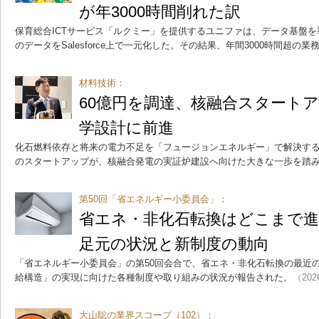
が年3000時間削れた訳
保育総合ICTサービス「ルクミー」を提供するユニファは、データ基盤
のデータをSalesforce上で一元化した。その結果、年間3000時間超の
材料技術：
60億円を調達、核融合スタート
学設計に前進
化石燃料依存と将来の電力不足を「フュージョンエネルギー」で解決す
のスタートアップが、核融合発電の実証炉建設へ向けた大きな一歩を踏
第50回「省エネルギー小委員会」：
省エネ・非化石転換はどこまで
足元の状況と新制度の動向
「省エネルギー小委員会」の第50回会合で、省エネ・非化石転換の最近
給構造」の実現に向けた各種制度や取り組みの状況が報告された。
（202
大山聡の業界スコープ（102）：