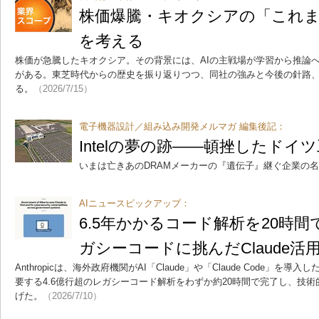
株価爆騰・キオクシアの「これ
を考える
株価が急騰したキオクシア。その背景には、AIの主戦場が学習から推論へ
がある。東芝時代からの歴史を振り返りつつ、同社の強みと今後の針路
る。
（2026/7/15）
電子機器設計／組み込み開発メルマガ 編集後記：
Intelの夢の跡――頓挫したドイ
いまは亡きあのDRAMメーカーの『遺伝子』継ぐ企業の
AIニュースピックアップ：
6.5年かかるコード解析を20時間
ガシーコードに挑んだClaude活
Anthropicは、海外政府機関がAI「Claude」や「Claude Code」を
要する4.6億行超のレガシーコード解析をわずか約20時間で完了し、技
げた。
（2026/7/10）