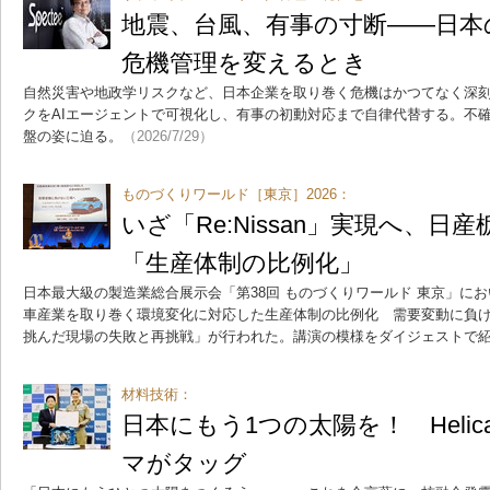
地震、台風、有事の寸断――日本
危機管理を変えるとき
自然災害や地政学リスクなど、日本企業を取り巻く危機はかつてなく深
クをAIエージェントで可視化し、有事の初動対応まで自律代替する。不
盤の姿に迫る。
（2026/7/29）
ものづくりワールド［東京］2026：
いざ「Re:Nissan」実現へ、日
「生産体制の比例化」
日本最大級の製造業総合展示会「第38回 ものづくりワールド 東京」に
車産業を取り巻く環境変化に対応した生産体制の比例化 需要変動に負
挑んだ現場の失敗と再挑戦」が行われた。講演の模様をダイジェストで
材料技術：
日本にもう1つの太陽を！ Helical
マがタッグ