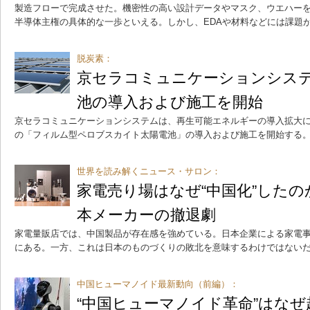
製造フローで完成させた。機密性の高い設計データやマスク、ウエハー
半導体主権の具体的な一歩といえる。しかし、EDAや材料などには課題
脱炭素：
京セラコミュニケーションシス
池の導入および施工を開始
京セラコミュニケーションシステムは、再生可能エネルギーの導入拡大
の「フィルム型ペロブスカイト太陽電池」の導入および施工を開始する
世界を読み解くニュース・サロン：
家電売り場はなぜ“中国化”した
本メーカーの撤退劇
家電量販店では、中国製品が存在感を強めている。日本企業による家電
にある。一方、これは日本のものづくりの敗北を意味するわけではない
中国ヒューマノイド最新動向（前編）：
“中国ヒューマノイド革命”はな