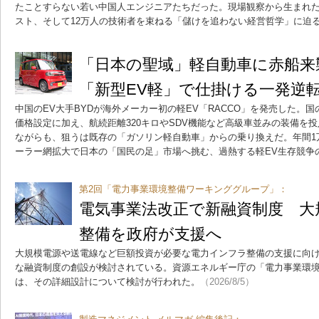
たことすらない若い中国人エンジニアたちだった。現場観察から生まれ
スト、そして12万人の技術者を束ねる「儲けを追わない経営哲学」に迫
「日本の聖域」軽自動車に赤船来襲
「新型EV軽」で仕掛ける一発逆
中国のEV大手BYDが海外メーカー初の軽EV「RACCO」を発売した。国
価格設定に加え、航続距離320キロやSDV機能など高級車並みの装備を
ながらも、狙うは既存の「ガソリン軽自動車」からの乗り換えだ。年間1
ーラー網拡大で日本の「国民の足」市場へ挑む、過熱する軽EV生存競争
第2回「電力事業環境整備ワーキンググループ」：
電気事業法改正で新融資制度 大
整備を政府が支援へ
大規模電源や送電線など巨額投資が必要な電力インフラ整備の支援に向
な融資制度の創設が検討されている。資源エネルギー庁の「電力事業環
は、その詳細設計について検討が行われた。
（2026/8/5）