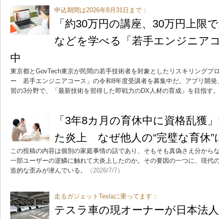
申込期間は2026年8月31日まで：
「約30万円の講座、30万円上限で
などを学べる「若手エンジニア
中
東京都とGovTech東京が民間の若手技術者を対象としたリスキリング
ー 若手エンジニアコース」の令和8年度受講者を募集中だ。アプリ開発
習の3分野で、「最新技術を習得した即戦力のDX人材の育成」を目指す
「3年8カ月の育休中に資格乱獲
た炎上 なぜ他人の“完璧な育休
この投稿の内容は個別の家庭事情の話であり、そもそも真偽さえ分から
一部ユーザーの逆鱗に触れて大炎上したのか。その要因の一つに、現代
造的な歪みが潜んでいる。
（2026/7/7）
走るガジェットTeslaに乗ってます：
テスラ車の現オーナーが日本法人