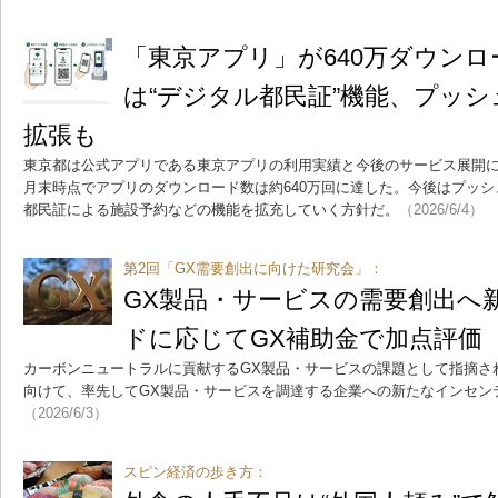
「東京アプリ」が640万ダウン
は“デジタル都民証”機能、プッ
拡張も
東京都は公式アプリである東京アプリの利用実績と今後のサービス展開に関
月末時点でアプリのダウンロード数は約640万回に達した。今後はプッ
都民証による施設予約などの機能を拡充していく方針だ。
（2026/6/4）
第2回「GX需要創出に向けた研究会」：
GX製品・サービスの需要創出へ
ドに応じてGX補助金で加点評価
カーボンニュートラルに貢献するGX製品・サービスの課題として指摘さ
向けて、率先してGX製品・サービスを調達する企業への新たなインセン
（2026/6/3）
スピン経済の歩き方：