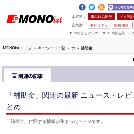
組み込み開発
メカ設計
モビリティ
医療機器
▼
つながるクルマ
▼
IoT×製造業
»
V
MONOist トップ
キーワード一覧
ホ
補助金
>
>
>
「補助金」関連の最新 ニュース・レビュ
とめ
「補助金」に関する情報が集まったページです。