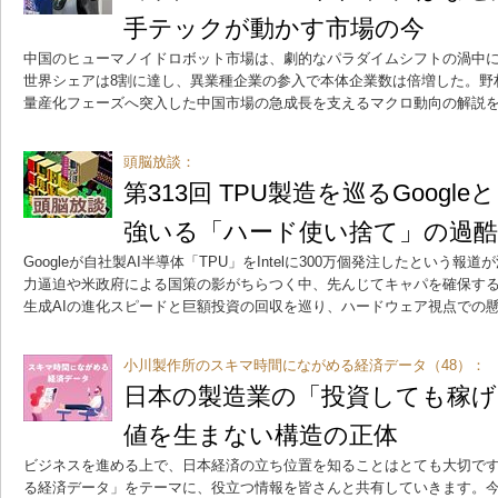
手テックが動かす市場の今
中国のヒューマノイドロボット市場は、劇的なパラダイムシフトの渦中に
世界シェアは8割に達し、異業種企業の参入で本体企業数は倍増した。野
量産化フェーズへ突入した中国市場の急成長を支えるマクロ動向の解説
頭脳放談：
第313回 TPU製造を巡るGoogleと
強いる「ハード使い捨て」の過酷
Googleが自社製AI半導体「TPU」をIntelに300万個発注したという
力逼迫や米政府による国策の影がちらつく中、先んじてキャパを確保す
生成AIの進化スピードと巨額投資の回収を巡り、ハードウェア視点での
小川製作所のスキマ時間にながめる経済データ（48）：
日本の製造業の「投資しても稼げ
値を生まない構造の正体
ビジネスを進める上で、日本経済の立ち位置を知ることはとても大切で
る経済データ」をテーマに、役立つ情報を皆さんと共有していきます。今