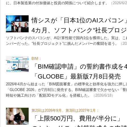
に、日本製造業の付加価値と投資の関係について紹介します。
（2026/6/
情シスが「日本1位のAIスパコ
4カ月、ソフトバンク“社長プロジ
ソフトバンクのスパコンが、AI計算性能で国内1位を獲得した。実は、
ンバーだった。“社長プロジェクト”に挑んだメンバーの奮闘を追う。
（20
BIM：
「BIM確認申請」の誓約書作成
「GLOOBE」最新版7月8日発売
2026年4月から始まった「BIM図面審査」の標準化と効率化を強力に押し
「GLOOBE 2026」が7月8日に発売する。BIM確認審査で欠かせない
時短や施工向けの「配筋3Dモデル化」を搭載した。
（2026/6/18）
第2回は2026年9月、第3回は2027年1月：
「上限500万円、費用が半分に」