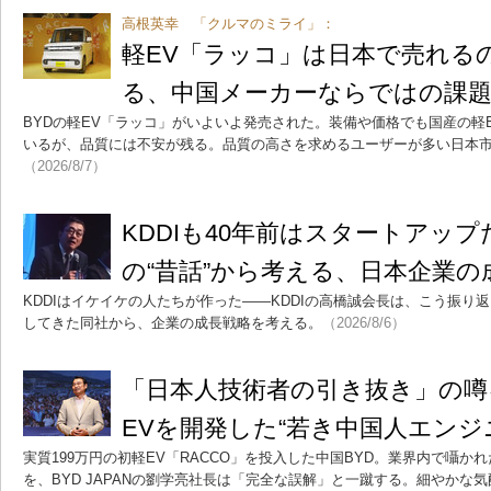
高根英幸 「クルマのミライ」：
軽EV「ラッコ」は日本で売れるの
る、中国メーカーならではの課
BYDの軽EV「ラッコ」がいよいよ発売された。装備や価格でも国産の軽
いるが、品質には不安が残る。品質の高さを求めるユーザーが多い日本
（2026/8/7）
KDDIも40年前はスタートアッ
の“昔話”から考える、日本企業の
KDDIはイケイケの人たちが作った――KDDIの高橋誠会長は、こう振り返
してきた同社から、企業の成長戦略を考える。
（2026/8/6）
「日本人技術者の引き抜き」の噂
EVを開発した“若き中国人エンジ
実質199万円の初軽EV「RACCO」を投入した中国BYD。業界内で囁
を、BYD JAPANの劉学亮社長は「完全な誤解」と一蹴する。細やかな