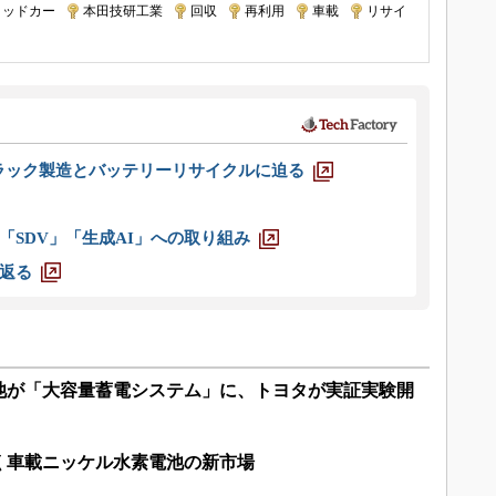
リッドカー
|
本田技研工業
|
回収
|
再利用
|
車載
|
リサイ
ラック製造とバッテリーリサイクルに迫る
「SDV」「生成AI」への取り組み
返る
池が「大容量蓄電システム」に、トヨタが実証実験開
く車載ニッケル水素電池の新市場