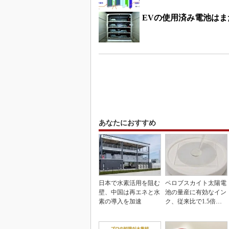
EVの使用済み電池は
あなたにおすすめ
日本で水素活用を阻む
ペロブスカイト太陽電
壁、中国は再エネと水
池の量産に有効なイン
素の導入を加速
ク、従来比で1.5倍の
性能向上