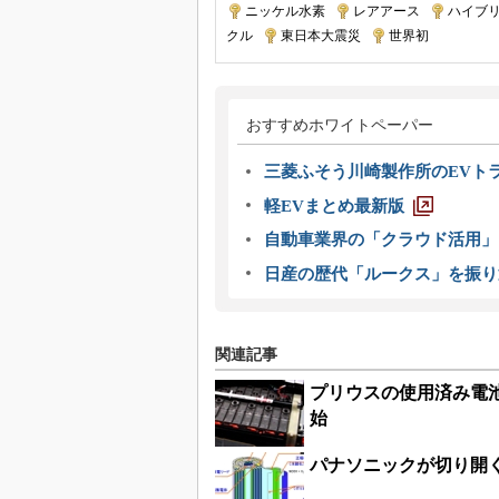
ニッケル水素
|
レアアース
|
ハイブ
クル
|
東日本大震災
|
世界初
おすすめホワイトペーパー
三菱ふそう川崎製作所のEVト
軽EVまとめ最新版
自動車業界の「クラウド活用」
日産の歴代「ルークス」を振り
関連記事
プリウスの使用済み電
始
パナソニックが切り開