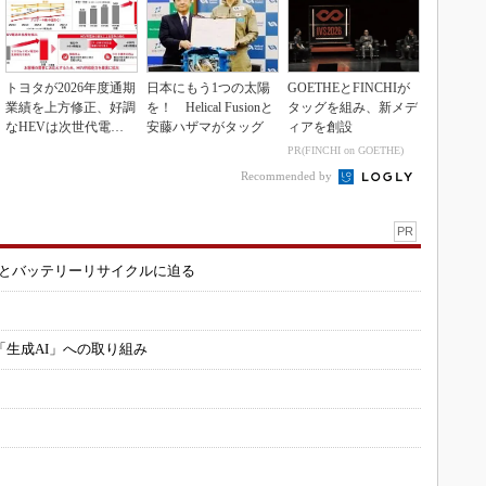
トヨタが2026年度通期
日本にもう1つの太陽
GOETHEとFINCHIが
業績を上方修正、好調
を！ Helical Fusionと
タッグを組み、新メデ
なHEVは次世代電池
安藤ハザマがタッグ
ィアを創設
で競争力を強化へ
PR(FINCHI on GOETHE)
Recommended by
PR
造とバッテリーリサイクルに迫る
「生成AI」への取り組み