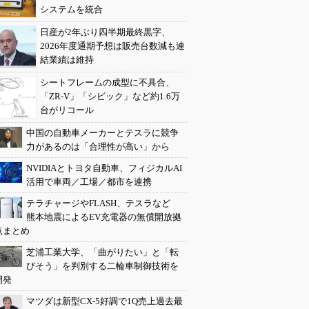
システムを統合
日産が2年ぶり四半期最終黒字、
2026年度通期予想は販売台数減も連
結業績は維持
シートフレームの成型に不具合、
「ZR-V」「シビック」など約1.6万
台がリコール
中国の自動車メーカーとテスラに競争
力があるのは「合理性が高い」から
NVIDIAとトヨタ自動車、フィジカルAI
活用で車両／工場／都市を連携
テラチャージやFLASH、テスラなど
熊本地震によるEV充電器の無償開放拠
点まとめ
芝浦工業大学、「曲がりたい」と「転
びそう」を判別する二輪車制御技術を
開発
マツダは新型CX-5好調で1Q売上過去最