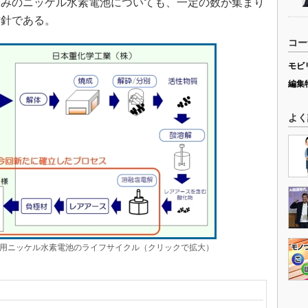
済みのニッケル水素電池についても、一定の数が集まり
方針である。
コー
モビ
編集
よく
用ニッケル水素電池のライフサイクル（クリックで拡大）