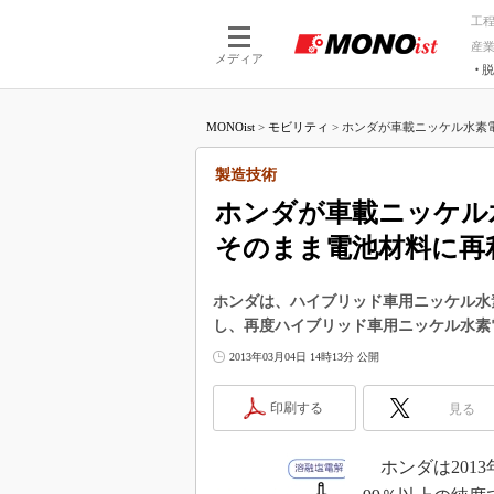
工
産
メディア
脱
つながる技術
AI×技術
MONOist
>
モビリティ
>
ホンダが車載ニッケル水素電
つながる工場
AI×設備
つながるサービ
Physical
製造技術
ホンダが車載ニッケル
そのまま電池材料に再
ホンダは、ハイブリッド車用ニッケル水
し、再度ハイブリッド車用ニッケル水素
2013年03月04日 14時13分 公開
印刷する
見る
ホンダは201