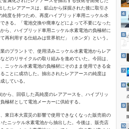
度で金属化されたレアアースを抽出する技術を開発した
3Dプリンタ
産業オープンネット展
出したレアアースは、鉱山から採掘された後に取引さ
デジタルツインとCAE
の純度を持つため、再度ハイブリッド車用ニッケル水
S＆OP
用できる。「電池交換や廃車などによって不要になった
インダストリー4.0
池から、ハイブリッド車用ニッケル水素電池の負極材に
して再利用する仕組みは世界初だ」（ホンダ）という。
イノベーション
製造業ビッグデータ
業のプラントで、使用済みニッケル水素電池からレア
メイドインジャパン
るなどのリサイクルの取り組みを進めていた。今回は、
植物工場
て、ニッケル水素電池の負極材にそのまま使用できる金
することに成功した。抽出されたレアアースの純度は
知財マネジメント
達成している。
海外生産
グローバル設計・開発
初旬から、回収した高純度のレアアースを、ハイブリッ
制御セキュリティ
る負極材として電池メーカーに供給する。
新型コロナへの対応
、東日本大震災の影響で使用できなくなった販売前の
ていたニッケル水素電池から抽出した。今後は、販売店