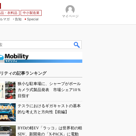
薬品・衣料品
中小製造業
マイページ
ルマガ
告知
Special
リティの記事ランキング
狭小な駐車場に、シャープがポール
カメラ式製品発表 市場シェア10％
目指す
テスラにおけるギガキャストの基本
的な考え方と方向性【前編】
BYDの軽EV「ラッコ」は世界初の軽
SDV、新開発の「X-PACK」に電動