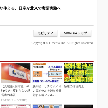
まだ使える、日産が北米で実証実験へ
モビリティ
MONOist トップ
Copyright © ITmedia, Inc. All Rights Reserved.
【見城徹×藤田晋】AI
脱銅箔、リチウムイオ
触媒の活性向上
時代でも変わらない経
ン電池セルを10％軽量
営者の本質
化する新フィルム
PR(FINCHI on GOETHE)