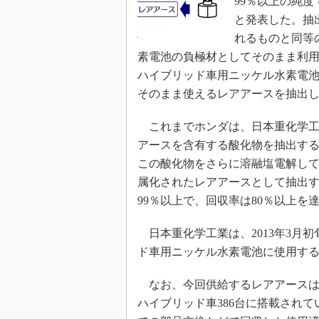
99％以上の純
と発表した。抽
れるものと同等
素電池の負極材としてそのまま利
ハイブリッド車用ニッケル水素電
そのまま使えるレアアースを抽出
これまでホンダは、日本重化学工
アースを含有する酸化物を抽出す
この酸化物をさらに溶融塩電解し
属化されたレアアースとして抽出
99％以上で、回収率は80％以上を
日本重化学工業は、2013年3月
ド車用ニッケル水素電池に使用す
なお、今回供給するレアアースは
ハイブリッド車386台に搭載され