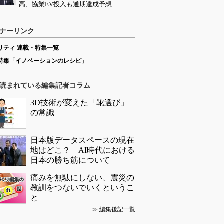
高、協業EV投入も通期達成予想
ナーリンク
リティ 連載・特集一覧
特集「イノベーションのレシピ」
読まれている編集記者コラム
3D技術が変えた「靴選び」
の常識
日本版データスペースの現在
地はどこ？ AI時代における
日本の勝ち筋について
痛みを無駄にしない、震災の
教訓をつないでいくというこ
と
≫
編集後記一覧