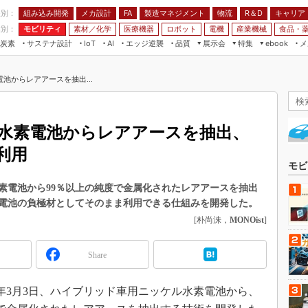
程別：
組み込み開発
メカ設計
製造マネジメント
物流
R＆D
キャリア
FA
業別：
モビリティ
素材／化学
医療機器
ロボット
電機
産業機械
食品・
炭素
サステナ設計
エッジ逆襲
品質
展示会
特集
メ
IoT
AI
ebook
伝承
組み込み開発
CEATEC
読者調査まとめ
編集後記
池からレアアースを抽出...
JIMTOF
保全
メカ設計
つながるクルマ
組込み/エッジ コンピューティング
ス
 AI
製造マネジメント
5G
展＆IoT/5Gソリューション展
VR／AR
FA
水素電池からレアアースを抽出、
IIFES
モビリティ
フィールドサービス
利用
国際ロボット展
素材／化学
FPGA
モビ
ジャパンモビリティショー
組み込み画像技術
素電池から99％以上の純度で金属化されたレアアースを抽出
TECHNO-FRONTIER
電池の負極材としてそのまま利用できる仕組みを開発した。
組み込みモデリング
人テク展
[朴尚洙，
MONOist
]
Windows Embedded
スマート工場EXPO
車載ソフト開発
Share
EdgeTech+
ISO26262
日本ものづくりワールド
3年3月3日、ハイブリッド車用ニッケル水素電池から、
無償設計ツール
AUTOMOTIVE WORLD