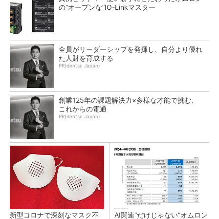
の“オープンな”IO-Linkマスター
全員がリーダーシップを発揮し、自分より優れ
た人財を育成する
PR(dentsu Japan)
創業125年の課題解決力×多様な才能で挑む、
これからの電通
PR(dentsu Japan)
新型コロナで深刻なマスク不
AI関連“だけじゃない”オムロン