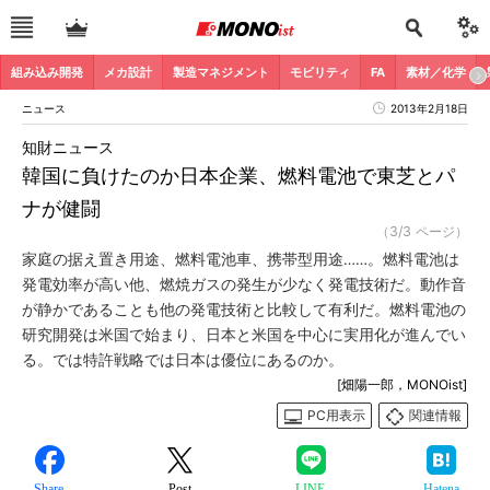
組み込み開発
メカ設計
製造マネジメント
モビリティ
FA
素材／化学
ニュース
2013年2月18日
知財ニュース
韓国に負けたのか日本企業、燃料電池で東芝とパ
ナが健闘
（3/3 ページ）
家庭の据え置き用途、燃料電池車、携帯型用途……。燃料電池は
発電効率が高い他、燃焼ガスの発生が少なく発電技術だ。動作音
が静かであることも他の発電技術と比較して有利だ。燃料電池の
研究開発は米国で始まり、日本と米国を中心に実用化が進んでい
る。では特許戦略では日本は優位にあるのか。
[畑陽一郎，MONOist]
PC用表示
関連情報
Share
Post
LINE
Hatena