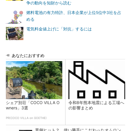
争の動向を知財から読む
燃料電池の有力特許、日本企業が上位5位中3社を占
める
電気料金値上げに「対抗」するには
あなたにおすすめ
シェア別荘「COCO VILLA O
令和8年熊本地震による工場へ
wners」3選
の影響まとめ
PR(COCO VILLA on GOETHE)
異例ヒット？ 使い勝手にこだわったオムロン