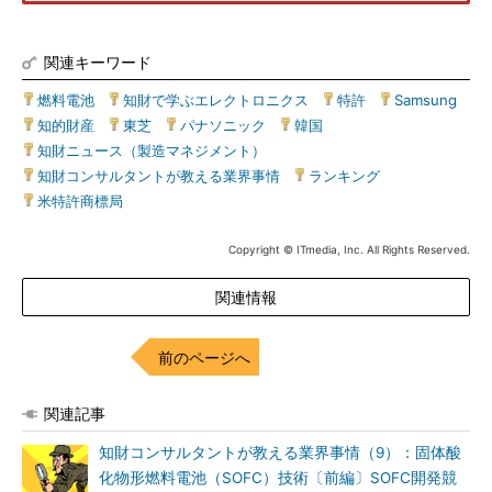
関連キーワード
燃料電池
|
知財で学ぶエレクトロニクス
|
特許
|
Samsung
|
知的財産
|
東芝
|
パナソニック
|
韓国
|
知財ニュース（製造マネジメント）
|
知財コンサルタントが教える業界事情
|
ランキング
|
米特許商標局
Copyright © ITmedia, Inc. All Rights Reserved.
関連情報
前のページへ
関連記事
知財コンサルタントが教える業界事情（9）：固体酸
化物形燃料電池（SOFC）技術〔前編〕SOFC開発競