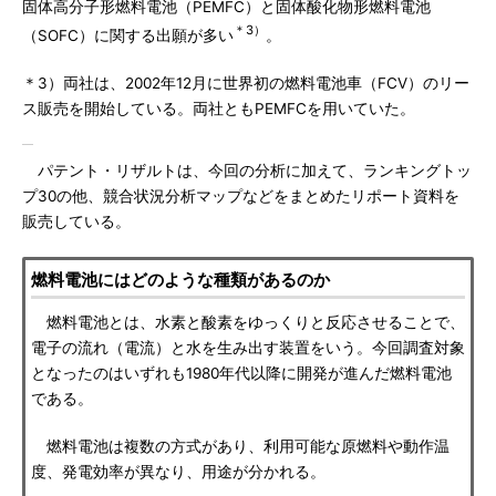
固体高分子形燃料電池（PEMFC）と固体酸化物形燃料電池
＊3）
（SOFC）に関する出願が多い
。
＊3）両社は、2002年12月に世界初の燃料電池車（FCV）のリー
ス販売を開始している。両社ともPEMFCを用いていた。
パテント・リザルトは、今回の分析に加えて、ランキングトッ
プ30の他、競合状況分析マップなどをまとめたリポート資料を
販売している。
燃料電池にはどのような種類があるのか
燃料電池とは、水素と酸素をゆっくりと反応させることで、
電子の流れ（電流）と水を生み出す装置をいう。今回調査対象
となったのはいずれも1980年代以降に開発が進んだ燃料電池
である。
燃料電池は複数の方式があり、利用可能な原燃料や動作温
度、発電効率が異なり、用途が分かれる。