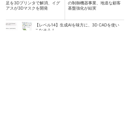
足を3Dプリンタで解消、イグ
の制御機器事業、地道な顧客
アスが3Dマスクを開発
基盤強化が結実
【レベル14】生成AIを味方に、3D CADを使い
こなそう！
すべてが絶景、収益も得られるその仕組みとは
PR(COCO VILLA on GOETHE)
「取りあえずボルトで固定」は禁物 締結部設
計で押さえるべき基本