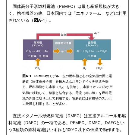
固体高分子形燃料電池（PEMFC）は最も産業規模が大き
く、携帯機器の他、日本国内では「エネファーム」などに利用
されている（
図A-1
）。
図A-1 PEMFCのモデル
左の燃料極と右の空気極の間に電
解質（固体高分子膜）を挟み込んだサンドイッチ構造を採
る。燃料極側から水素（H
）を供給し、水素イオンのみが空
2
気極に移動して、酸素と結合する。電流（赤い線）を燃料電
池の外部に取り出して利用する。電解質には有機物のスルホ
ン酸膜を利用することが多い。
直接メタノール形燃料電池（DMFC）は直接アルコール形燃
料電池（DAFC）の一種である。PEMFC、DMFC、DAFCとい
う3種類の燃料電池はいずれも100℃以下の低温で動作する。