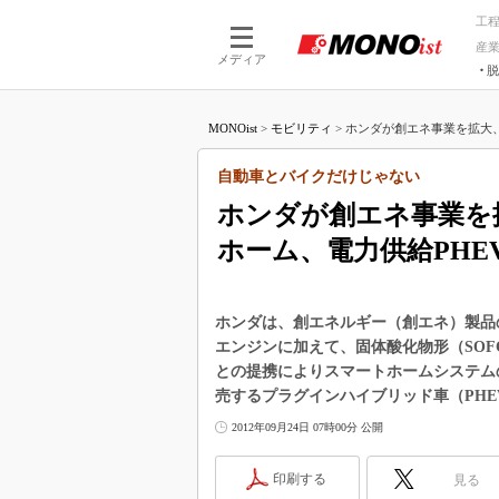
工
産
メディア
脱
つながる技術
AI×技術
MONOist
>
モビリティ
>
ホンダが創エネ事業を拡大、S
つながる工場
AI×設備
つながるサービ
Physical
自動車とバイクだけじゃない
ホンダが創エネ事業を
ホーム、電力供給PHE
ホンダは、創エネルギー（創エネ）製品
エンジンに加えて、固体酸化物形（SO
との提携によりスマートホームシステムの
売するプラグインハイブリッド車（PH
2012年09月24日 07時00分 公開
印刷する
見る