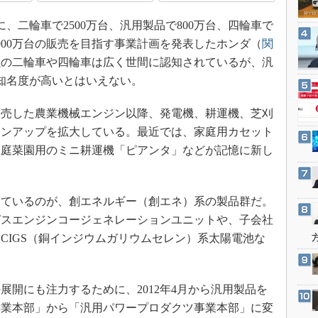
3Dプリンタ
産業オープンネット展
に、二輪車で2500万台、汎用製品で800万台、四輪車で
デジタルツインとCAE
3900万台の販売を目指す事業計画を発表したホンダ（
関
S＆OP
社の二輪車や四輪車は広く世間に認知されているが、汎
インダストリー4.0
知名度が高いとはいえない。
イノベーション
発売した農業機械エンジン以降、発電機、耕運機、芝刈
製造業ビッグデータ
インアップを拡大している。最近では、家庭用カセット
メイドインジャパン
家庭菜園用のミニ耕運機「ピアンタ」などが記憶に新し
植物工場
知財マネジメント
ているのが、創エネルギー（創エネ）系の製品群だ。
海外生産
ガスエンジンコージェネレーションユニットや、子会社
グローバル設計・開発
CIGS（銅インジウムガリウムセレン）系太陽電池な
制御セキュリティ
新型コロナへの対応
開にも注力するために、2012年4月から汎用製品を
事業本部」から「汎用パワープロダクツ事業本部」に変