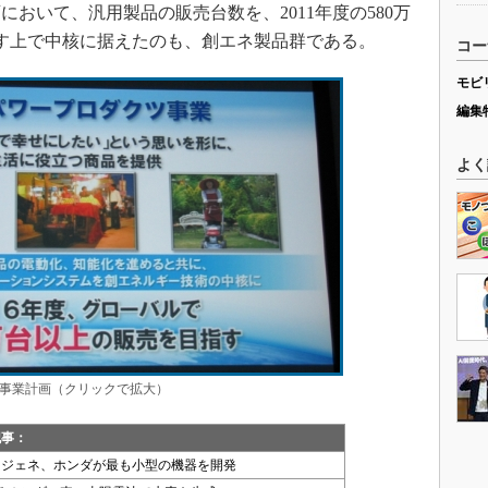
おいて、汎用製品の販売台数を、2011年度の580万
伸ばす上で中核に据えたのも、創エネ製品群である。
コー
モビ
編集
よく
事業計画（クリックで拡大）
記事：
ージェネ、ホンダが最も小型の機器を開発