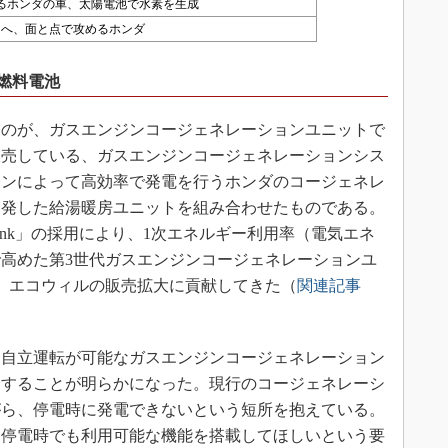
るホンダの車、太陽電池で水素を生成
用へ、面と点で攻めるホンダ
燃料電池
のが、ガスエンジンコージェネレーションユニットで
販売している、ガスエンジンコージェネレーションシス
ジンによって高効率で発電を行うホンダのコージェネレ
開発した給湯暖房ユニットを組み合わせたものである。
ink」の採用により、1次エネルギー利用率（電気エネ
で高めた第3世代ガスエンジンコージェネレーションユ
ど、エコウィルの販売拡大に貢献してきた（
関連記事
自立運転が可能なガスエンジンコージェネレーション
展開することが明らかになった。現行のコージェネレーシ
がら、停電時に発電できないという短所を抱えている。
、停電時でも利用可能な機能を搭載してほしいという要