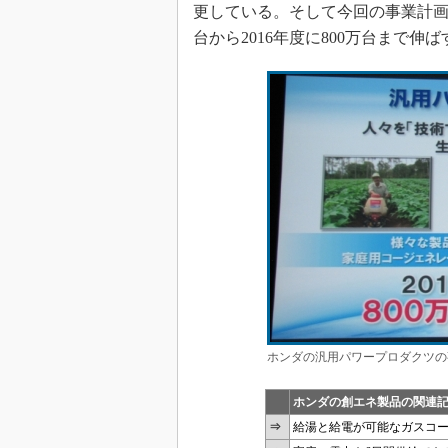
更している。そして今回の事業計画に
台から2016年度に800万台まで
ホンダの汎用パワープロダクツの
ホンダの創エネ製品の関連
⇒
給湯と給電が可能なガスコ