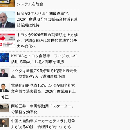
システムを統合
日産が2年ぶり四半期最終黒字、
2026年度通期予想は販売台数減も連
結業績は維持
トヨタが2026年度通期業績を上方修
正、好調なHEVは次世代電池で競争
力を強化へ
NVIDIAとトヨタ自動車、フィジカルAI
活用で車両／工場／都市を連携
マツダは新型CX-5好調で1Q売上過去最
高、協業EV投入も通期達成予想
電動化戦略見直しのホンダが四半期営
業利益で過去最高、2026年度業績も上
方修正
商船三井、車両移動用「スケーター」
で業務を効率化
中国の自動車メーカーとテスラに競争
力があるのは「合理性が高い」から