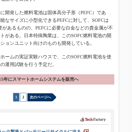
開発した燃料電池は固体高分子形（PEFC）であ
なサイズに小型化できるPEFCに対して、SOFCは
る必要があるものの、PEFCに必要な白金などの貴金属が不
トがある。日本特殊陶業は、このSOFC燃料電池の開
ーションユニット向けのものも開発している。
トホームの実証実験ハウスで、このSOFC燃料電池を使
トの運用試験を行う予定だ。
015年にスマートホームシステムを販売へ
1
|
2
次のページへ
ラック製造とバッテリーリサイクルに迫る