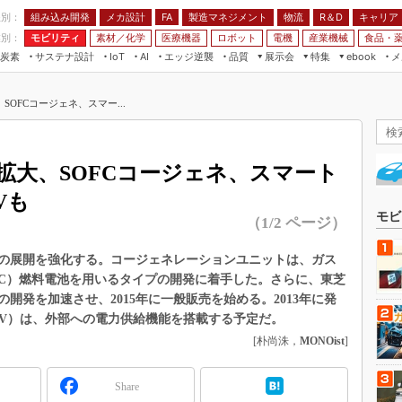
程別：
組み込み開発
メカ設計
製造マネジメント
物流
R＆D
キャリア
FA
業別：
モビリティ
素材／化学
医療機器
ロボット
電機
産業機械
食品・
炭素
サステナ設計
エッジ逆襲
品質
展示会
特集
メ
IoT
AI
ebook
伝承
組み込み開発
CEATEC
読者調査まとめ
編集後記
OFCコージェネ、スマー...
JIMTOF
保全
メカ設計
つながるクルマ
組込み/エッジ コンピューティング
ス
 AI
製造マネジメント
5G
展＆IoT/5Gソリューション展
VR／AR
FA
拡大、SOFCコージェネ、スマート
IIFES
モビリティ
フィールドサービス
Vも
国際ロボット展
素材／化学
FPGA
モビ
（1/2 ページ）
ジャパンモビリティショー
組み込み画像技術
TECHNO-FRONTIER
の展開を強化する。コージェネレーションユニットは、ガス
組み込みモデリング
FC）燃料電池を用いるタイプの開発に着手した。さらに、東芝
人テク展
Windows Embedded
開発を加速させ、2015年に一般販売を始める。2013年に発
スマート工場EXPO
EV）は、外部への電力供給機能を搭載する予定だ。
車載ソフト開発
EdgeTech+
[朴尚洙，
MONOist
]
ISO26262
日本ものづくりワールド
無償設計ツール
Share
AUTOMOTIVE WORLD