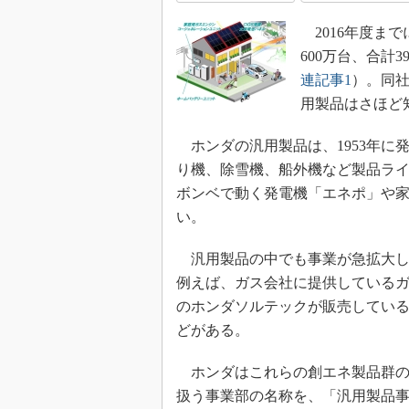
2016年度まで
600万台、合計
連記事1
）。同
用製品はさほど
ホンダの汎用製品は、1953年に
り機、除雪機、船外機など製品ラ
ボンベで動く発電機「エネポ」や
い。
汎用製品の中でも事業が急拡大し
例えば、ガス会社に提供している
のホンダソルテックが販売している
どがある。
ホンダはこれらの創エネ製品群の展
扱う事業部の名称を、「汎用製品