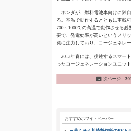
ホンダが、燃料電池車向けに独自に
る。室温で動作するとともに車載可能
700～1000℃の高温で動作させ
要で、発電効率が高いというメリッ
発に注力しており、コージェネレ
2013年春には、後述するスマー
ったコージェネレーションユニッ
次ページ
2
→
おすすめホワイトペーパー
三菱ふそう川崎製作所のEVト