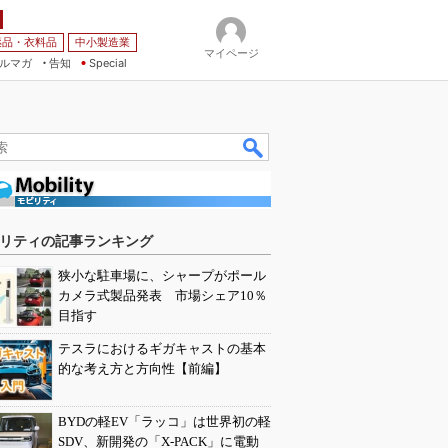
薬品・衣料品
中小製造業
マイページ
ルマガ
告知
Special
リティの記事ランキング
狭小な駐車場に、シャープがポール
カメラ式製品発表 市場シェア10％
目指す
テスラにおけるギガキャストの基本
的な考え方と方向性【前編】
BYDの軽EV「ラッコ」は世界初の軽
SDV、新開発の「X-PACK」に電動