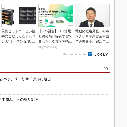
異例ヒット？ 使い勝
【8/25開催】CBT活用
電動化戦略見直しのホ
手にこだわったオムロ
と質の高い探究学習で
ンダが四半期営業利益
ンの“オープンな”IO-L
変わる！次期学習指導
で過去最高、2026年度
inkマスター
要領を見据えた...
業績も上方修正
PR(COMPASS)
Recommended by
PR
造とバッテリーリサイクルに迫る
「生成AI」への取り組み