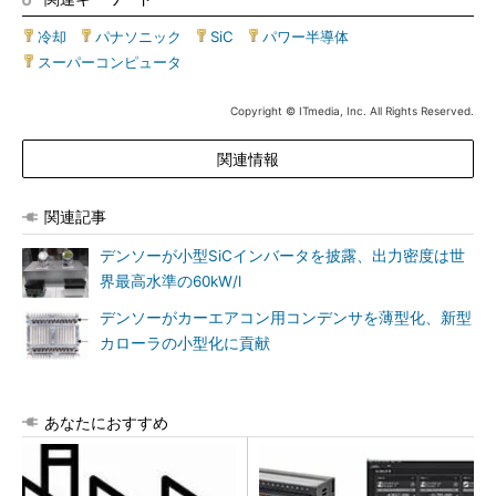
冷却
|
パナソニック
|
SiC
|
パワー半導体
|
スーパーコンピュータ
Copyright © ITmedia, Inc. All Rights Reserved.
関連情報
関連記事
デンソーが小型SiCインバータを披露、出力密度は世
界最高水準の60kW/l
デンソーがカーエアコン用コンデンサを薄型化、新型
カローラの小型化に貢献
あなたにおすすめ