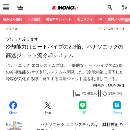
組み込み開発
メカ設計
製造マネジメント
モビリティ
FA
素材／化学
ニュース
2012年9月19日
ブワッと冷えます
冷却能力はヒートパイプの2.3倍、パナソニックの
高速ジェット流冷却システム
パナソニック エコシステムズは、一般的なヒートパイプの2.3倍
の冷却性能を持つ冷却システムを開発した。冷却対象に滴下した
冷媒が気化する際に発生する高速ジェット流を利用している。
[朴尚洙，MONOist]
PC用表示
関連情報
Share
Post
LINE
Hatena
パナソニック エコシステムズは、材料技術の