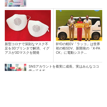
新型コロナで深刻なマスク不
BYDの軽EV「ラッコ」は世界
足を3Dプリンタで解消、イグ
初の軽SDV、新開発の「X-PA
アスが3Dマスクを開発
CK」に電動システ...
SNSアカウントを着実に成長。実はみんなココ
使ってます。
PR(Dreaw合同会社)
ペロブスカイト太陽電池の量産に有効なイン
ク、従来比で1.5倍の性能向上