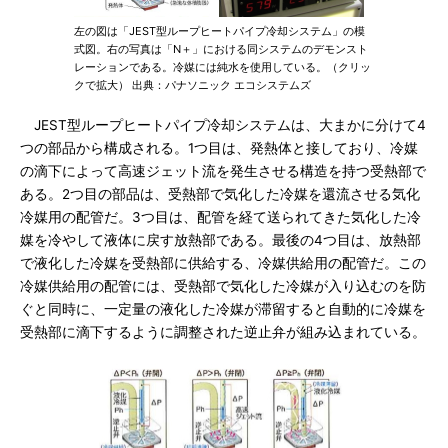
左の図は「JEST型ループヒートパイプ冷却システム」の模
式図。右の写真は「N＋」における同システムのデモンスト
レーションである。冷媒には純水を使用している。（クリッ
クで拡大） 出典：パナソニック エコシステムズ
JEST型ループヒートパイプ冷却システムは、大まかに分けて4
つの部品から構成される。1つ目は、発熱体と接しており、冷媒
の滴下によって高速ジェット流を発生させる構造を持つ受熱部で
ある。2つ目の部品は、受熱部で気化した冷媒を還流させる気化
冷媒用の配管だ。3つ目は、配管を経て送られてきた気化した冷
媒を冷やして液体に戻す放熱部である。最後の4つ目は、放熱部
で液化した冷媒を受熱部に供給する、冷媒供給用の配管だ。この
冷媒供給用の配管には、受熱部で気化した冷媒が入り込むのを防
ぐと同時に、一定量の液化した冷媒が滞留すると自動的に冷媒を
受熱部に滴下するように調整された逆止弁が組み込まれている。