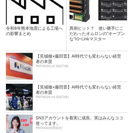
令和8年熊本地震による工場へ
異例ヒット？ 使い勝手にこ
の影響まとめ
だわったオムロンの“オープン
な”IO-Linkマスター
【見城徹×藤田晋】AI時代でも変わらない経営
者の本質
PR(FINCHI on GOETHE)
【見城徹×藤田晋】AI時代でも変わらない経営
者の本質
PR(FINCHI on GOETHE)
SNSアカウントを着実に成長。実はみんなココ
使ってます。
PR(Dreaw合同会社)