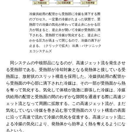
冷媒供給用の配管から受熱部に冷媒を滴下する際
のプロセス。一定量の冷媒がたまった状態で、受
熱部での冷媒の気化が終わって逆止弁にかかる圧
力が弱まると、逆止弁が開いて冷媒が受熱部に滴
下される。受熱部で冷媒が気化すると、逆止弁に
かかる圧力が高まって閉じるので、冷媒の滴下が
止まる。（クリックで拡大） 出典：パナソニック
エコシステムズ
同システムの中核部品になるのが、高速ジェット流を発生させ
る受熱部である。受熱部が冷却対象となる発熱体と接している受
熱面は、放射状のスリット構造を採用した。冷媒供給用の配管か
ら受熱面の中心部に滴下された冷媒は、その一部が受熱面から熱
を奪って気化する。気化して体積が急激に膨張した冷媒は、冷媒
供給用の配管と受熱面の間のわずかな隙間を通過する際に高速ジ
ェット流となって周囲に拡散する。この高速ジェット流が、まだ
気化していない冷媒を巻き込む形で受熱面のスリット構造の表面
に沿って高速で流れて冷媒の気化を促進する。高速ジェット流に
よる冷媒の気化により、発熱体から効率よく熱を奪えるようにな
るという。