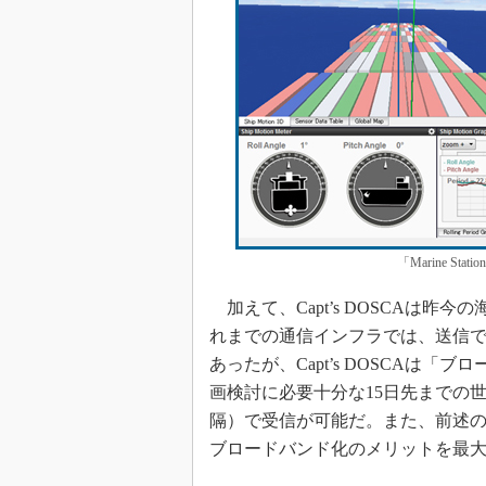
「Marine S
加えて、Capt’s DOSCAは
れまでの通信インフラでは、送信
あったが、Capt’s DOSCAは
画検討に必要十分な15日先までの
隔）で受信が可能だ。また、前述のMar
ブロードバンド化のメリットを最