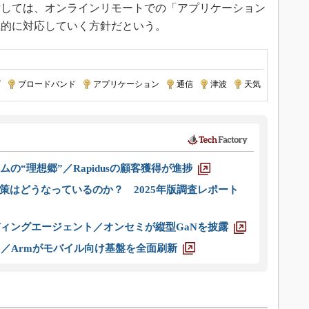
しては、オンラインリモートでの「アプリケーション
極的に対応していく方針だという。
ズ
|
ブロードバンド
|
アプリケーション
|
通信
|
津波
|
天気
ムの“理想郷”／Rapidusの顧客獲得が進捗
策はどうなっているのか？ 2025年版調査レポート
ディングエージェント／オンセミが縦型GaNを披露
ス／Armがモバイル向け基盤を全面刷新