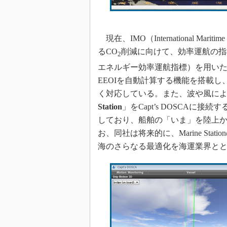
現在、IMO（International Mar
るCO
削減に向けて、効率運航の指標としてEEOI
2
エネルギー効率運航指標）を用いた取り
EEOIを自動計算する機能を搭載
く対応している。また、波や風に
Station
」をCapt’s DOSCA
しており、船舶の「いま」を陸上
お、同社は将来的に、Marine St
海のさらなる最適化を海運業界と