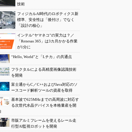
技術
フィジカルAI時代のロボティクス新
標準、安全性は「後付け」でなく
「設計の核心」
インテル“ヤマネコ”の実力は？／
「Renesas 365」は3カ月かかる作業
が1分に
“Hello, World”と「Lチカ」の共通点
フラクタルによる高精度画像認識技術
を開発
富士通からC／C++およびJava対応のソ
ースコード解析ツールの資産を取得
基本波で625MHzまでの高周波に対応す
る次世代水晶デバイスを本格量産を開
始
市販アルミフレームを使えるレール走
行型AI監視ロボットを開発