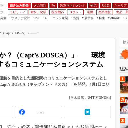
程別：
組み込み開発
メカ設計
製造マネジメント
物流
R＆D
キャリア
FA
業別：
モビリティ
素材／化学
医療機器
ロボット
電機
産業機械
食品・
炭素
サステナ設計
エッジ逆襲
品質
展示会
特集
メ
IoT
AI
ebook
伝承
組み込み開発
CEATEC
読者調査まとめ
編集後記
pt’s DOSCA）」――...
JIMTOF
保全
メカ設計
つながるクルマ
組込み/エッジ コンピューティング
ス
 AI
製造マネジメント
5G
展＆IoT/5Gソリューション展
VR／AR
FA
（Capt’s DOSCA）」――環境
IIFES
モビリティ
フィールドサービス
するコミュニケーションシステム
国際ロボット展
素材／化学
FPGA
組み
ジャパンモビリティショー
組み込み画像技術
運航を目的とした船陸間のコミュニケーションシステムとし
TECHNO-FRONTIER
pt’s DOSCA（キャプテン・ドスカ）」を開発。4月1日にリ
組み込みモデリング
人テク展
Windows Embedded
[八木沢篤，
＠IT MONOist
]
スマート工場EXPO
車載ソフト開発
EdgeTech+
Share
ISO26262
日本ものづくりワールド
無償設計ツール
AUTOMOTIVE WORLD
27日、安全・経済・環境運航を目的とした船陸間のコミ