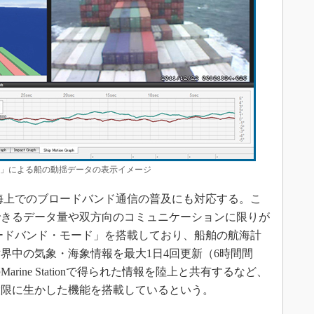
tation」による船の動揺データの表示イメージ
昨今の海上でのブロードバンド通信の普及にも対応する。こ
できるデータ量や双方向のコミュニケーションに限りが
「ブロードバンド・モード」を搭載しており、船舶の航海計
世界中の気象・海象情報を最大1日4回更新（6時間間
ine Stationで得られた情報を陸上と共有するなど、
大限に生かした機能を搭載しているという。