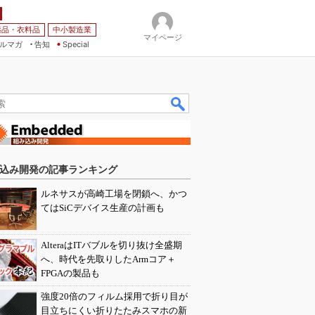
薬品・衣料品
中小製造業
マイページ
ルマガ
告知
Special
込み開発の記事ランキング
ルネサスが高崎工場を閉鎖へ、かつ
てはSiCデバイス生産の計画も
AlteraはITバブルを切り抜け全盛期
へ、時代を先取りしたArmコア＋
FPGAの製品も
強度20倍のフィルム採用で折り目が
目立ちにくい折りたたみスマホの新