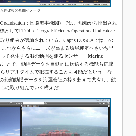
航路比較の画面イメージ
itime Organization：国際海事機関）では、船舶から排出され
（Energy Efficiency Operational Indicator：
組みが議論されている。Capt’s DOSCAではこの
し、これからさらにニーズが高まる環境運航へもいち早
よって発生する船の動揺を測るセンサー「
Marine
に接続することで、動揺データを自動的に送信する機能も搭載
からリアルタイムで把握することも可能だという。な
ationの船舶動揺データを海運会社の枠を超えて共有し、航
ともに取り組んでいく構えだ。