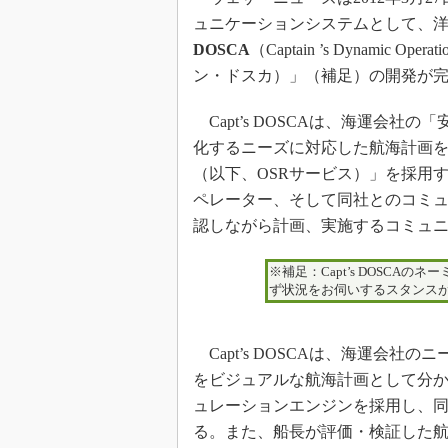
ュニケーションシステムとして、
DOSCA
（Captain ’s Dynamic Operat
ン・ドスカ）」（補足）の開発が完
Capt’s DOSCAは、海運会
化するニーズに対応した航海計画
（以下、OSRサービス）」を採用
ペレーター、そして同社とのコミュ
認しながら計画、実施するコミュ
※補足：Capt’s DOSCAの
ず状況をお伺いするスタンス
Capt’s DOSCAは、海運会
をビジュアルな航海計画として分
ュレーションエンジンを採用し、
る。また、船長が評価・検証した