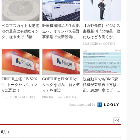
ペロブスカイト太陽電
医療機器部品の生産拠
【西野亮廣】ビジネス
池の量産に有効なイン
点へ、オリンパス長野
書最新刊『北極星 僕
ク、従来比で1.5倍の
事業場で最新設備に機
たちはどう働くか』
性能向上
能集約
PR(FINCHI on GOETHE)
FINCHI主催「IVS202
GOETHEとFINCHIが
脱自動車でもDMG森
6」トークセッション
タッグを組み、新メデ
精機が業績再上方修
が話題に！
ィアを創設
正、2028年度にピーク
利益計画
PR(FINCHI on GOETHE)
PR(FINCHI on GOETHE)
Recommended by
PR
～6月）