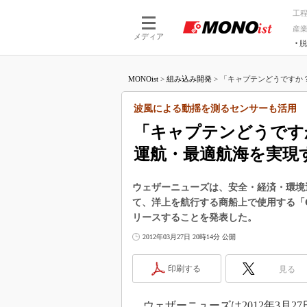
工
産
メディア
脱
つながる技術
AI×技術
MONOist
>
組み込み開発
>
「キャプテンどうですか？（Ca
つながる工場
AI×設備
つながるサービ
Physical
波風による動揺を測るセンサーも活用
「キャプテンどうですか？
運航・最適航海を実現
ウェザーニューズは、安全・経済・環境
て、洋上を航行する商船上で使用する「Ca
リースすることを発表した。
2012年03月27日 20時14分 公開
印刷する
見る
ウェザーニューズは2012年3月