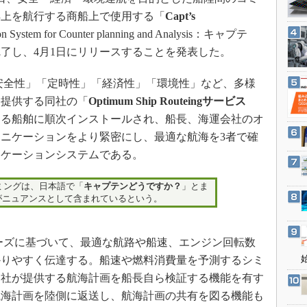
3Dプリンタ
産業オープンネット展
洋上を航行する商船上で使用する「
Capt’s
デジタルツインとCAE
ion System for Counter planning and Analysis：キャプテ
S＆OP
了し、4月1日にリリースすることを発表した。
インダストリー4.0
社の「安全性」「定時性」「経済性」「環境性」など、多様
イノベーション
を提供する同社の「
Optimum Ship Routeingサービス
製造業ビッグデータ
する船舶に順次インストールされ、船長、海運会社のオ
メイドインジャパン
ニケーションをより緊密にし、最適な航海を3者で確
植物工場
ニケーションシステムである。
知財マネジメント
ネーミングは、日本語で「
キャプテンどうですか？
」とま
海外生産
がニュアンスとして含まれているという。
グローバル設計・開発
制御セキュリティ
社のニーズに基づいて、最適な航路や船速、エンジン回転数
かりやすく伝達する。船速や燃料消費量を予測するシミ
新型コロナへの対応
同社が提供する航海計画を船長自ら検証する機能を有す
航海計画を陸側に返送し、航海計画の共有を図る機能も