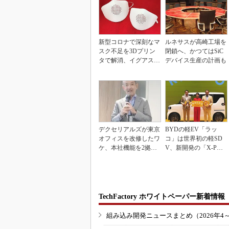
新型コロナで深刻なマ
ルネサスが高崎工場を
スク不足を3Dプリン
閉鎖へ、かつてはSiC
タで解消、イグアスが
デバイス生産の計画も
3Dマスクを開発
デクセリアルズが東京
BYDの軽EV「ラッ
オフィスを改修したワ
コ」は世界初の軽SD
ケ、本社機能を2拠点
V、新開発の「X-PAC
に
K」に電動システ...
TechFactory ホワイトペーパー新着情報
組み込み開発ニュースまとめ（2026年4