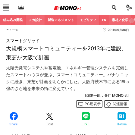
組み込み開発
メカ設計
製造マネジメント
モビリティ
FA
素材／化学
ニュース
2011年9月30日
スマートグリッド
大規模スマートコミュニティーを2013年に建設、
東芝が大阪で計画
太陽光発電システムや蓄電池、エネルギー管理システムを完備し
たスマートハウスが並ぶ、スマートコミュニティー。パナソニッ
クに続き、東芝が計画を明らかにした。大阪府茨木市にある18ha
強のさら地を未来の街に変えていく。
[畑陽一郎，＠IT MONOist]
PC用表示
関連情報
Share
Post
LINE
Hatena