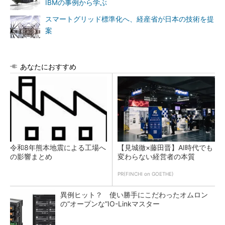
IBMの事例から学ぶ
スマートグリッド標準化へ、経産省が日本の技術を提
案
あなたにおすすめ
令和8年熊本地震による工場へ
【見城徹×藤田晋】AI時代でも
の影響まとめ
変わらない経営者の本質
PR(FINCHI on GOETHE)
異例ヒット？ 使い勝手にこだわったオムロン
の“オープンな”IO-Linkマスター