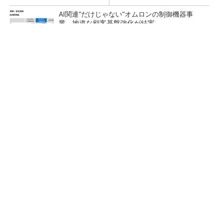
AI関連“だけじゃない”オムロンの制御機器事
業、地道な顧客基盤強化が結実
【レベル14】生成AIを味方に、3D CADを使い
こなそう！
「取りあえずボルトで固定」は禁物 締結部設
計で押さえるべき基本