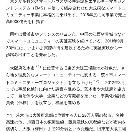
東芝が多数のスマートハウスや公共施設をエネルギーマネジメ
ントシステム（EMS）を使って組み合わせた大規模なスマートコ
ミュニティー事業に本格的に乗り出す。2015年度に同事業で売上
高9000億円を目指す。
同社は横浜市やフランスのリヨン市、中国の江西省青城市など
でスマートコミュニティーの実証実験を続けている。2011年9月
30日には、いよいよ実際の街を建設するために実証実験から一
歩踏み出すことを発表した。
＊1）
大阪府茨木市
に位置する旧東芝大阪工場跡地が対象だ。さ
ら地を理想的なスマートコミュニティーに変える「茨木市スマー
＊2）
トコミュニティープロジェクト」を立ち上げた
。2012年3月
までに事業化検討に向けた調査を進める。茨木市や大阪府と協力
して、自治体や大学、企業などの有識者を招いた「事業化検討委
員会（仮称）」を設立し、検証を進める。
＊1）茨木市は大阪府北部に位置する人口28万人弱の都市。名神
高速の他、JR西日本の東海道線、阪急電鉄の京都線などが市内を
横切り、大阪（梅田）まで20分弱という距離だ。旧東芝大阪工場