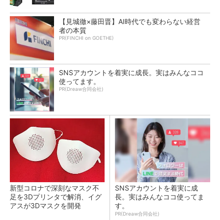
【見城徹×藤田晋】AI時代でも変わらない経営
者の本質
PR(FINCHI on GOETHE)
SNSアカウントを着実に成長。実はみんなココ
使ってます。
PR(Dreaw合同会社)
新型コロナで深刻なマスク不
SNSアカウントを着実に成
足を3Dプリンタで解消、イグ
長。実はみんなココ使ってま
アスが3Dマスクを開発
す。
PR(Dreaw合同会社)