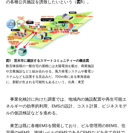
の各種公共施設を誘致したいという（
図1
）。
図1 茨木市に建設するスマートコミュニティーの概念図
数百棟規模の一般住宅の屋根には太陽電池を載せ、商業施設
や文教施設などと組み合わせる。風力発電システムや蓄電シ
ステムなども設置する見込みだ。700m南に走る東海道線
に、新駅が生まれる可能性もあるという。出典：東芝
事業化検討に向けた調査では、地域内の施設配置や再生可能エ
ネルギーの効率的利用、EMSの設計、コスト計算、ビジネスモデ
ルの仮説検証などを進める。
東芝は既に各種EMSを開発しており、ビル管理用のBEMS、住
宅用のHEMS、地域レベルのEMSであるCEMSなどを全て自社で