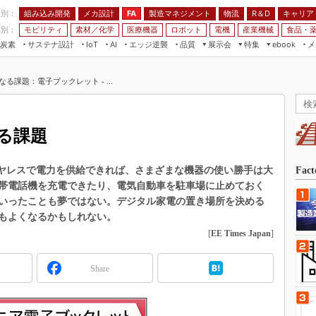
程別：
組み込み開発
メカ設計
製造マネジメント
物流
R＆D
キャリア
FA
業別：
モビリティ
素材／化学
医療機器
ロボット
電機
産業機械
食品・
炭素
サステナ設計
エッジ逆襲
品質
展示会
特集
メ
IoT
AI
ebook
伝承
組み込み開発
CEATEC
読者調査まとめ
編集後記
る課題：電子ブックレット - ...
JIMTOF
保全
メカ設計
つながるクルマ
組込み/エッジ コンピューティング
ス
 AI
製造マネジメント
5G
展＆IoT/5Gソリューション展
VR／AR
FA
る課題
IIFES
モビリティ
フィールドサービス
国際ロボット展
素材／化学
FPGA
ヤレスで電力を供給できれば、さまざまな機器の使い勝手は大
Fac
ジャパンモビリティショー
帯電話機を充電できたり、電気自動車を駐車場に止めておく
組み込み画像技術
TECHNO-FRONTIER
いったことも夢ではない。デジタル家電の置き場所を決める
組み込みモデリング
もよくなるかもしれない。
人テク展
[
EE Times Japan
]
Windows Embedded
スマート工場EXPO
車載ソフト開発
EdgeTech+
Share
ISO26262
日本ものづくりワールド
無償設計ツール
AUTOMOTIVE WORLD