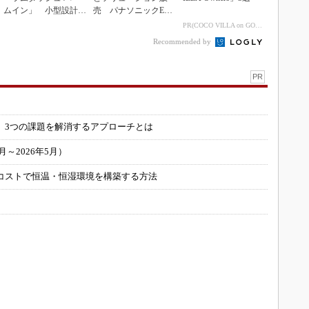
ムイン」 小型設計と
売 パナソニックEW
意匠性をさらに追求
の2030年度戦略
PR(COCO VILLA on GOETHE)
Recommended by
PR
」
 3つの課題を解消するアプローチとは
～2026年5月）
コストで恒温・恒湿環境を構築する方法