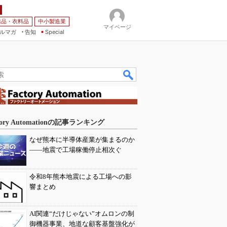
薬品・衣料品
中小製造業
マイページ
ルマガ
告知
Special
tory Automationの記事ランキング
なぜ熊本に半導体産業が集まるのか
――地震で工場稼働停止相次ぐ
令和8年熊本地震による工場への影
響まとめ
AI関連“だけじゃない”オムロンの制
御機器事業、地道な顧客基盤強化が