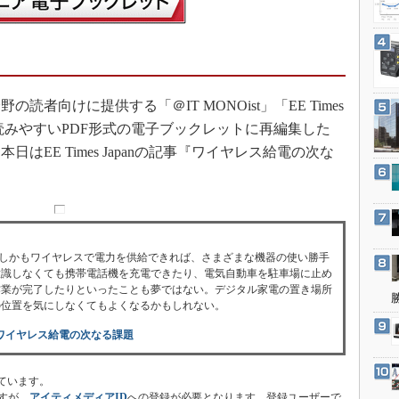
3Dプリンタ
産業オープンネット展
デジタルツインとCAE
S＆OP
インダストリー4.0
向けに提供する「＠IT MONOist」「EE Times
イノベーション
、読みやすいPDF形式の電子ブックレットに再編集した
製造業ビッグデータ
EE Times Japanの記事『ワイヤレス給電の次な
メイドインジャパン
植物工場
知財マネジメント
海外生産
、しかもワイヤレスで電力を供給できれば、さまざまな機器の使い勝手
意識しなくても携帯電話機を充電できたり、電気自動車を駐車場に止め
グローバル設計・開発
作業が完了したりといったことも夢ではない。デジタル家電の置き場所
の位置を気にしなくてもよくなるかもしれない。
制御セキュリティ
ワイヤレス給電の次なる課題
新型コロナへの対応
ています。
すが、
アイティメディアID
への登録が必要となります。登録ユーザーで