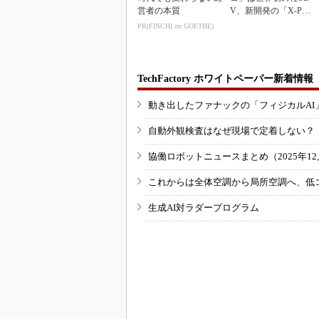
営者の本質
V、新開発の「X-PAC
K」に電動システ...
PR(FINCHI on GOETHE)
TechFactory ホワイトペーパー新着情報
動き出したファナックの「フィジカルAI
自動外観検査はなぜ現場で定着しない？
協働ロボットニュースまとめ（2025年12月
これからは全体空調から局所空調へ、低
生成AI対ラダープログラム