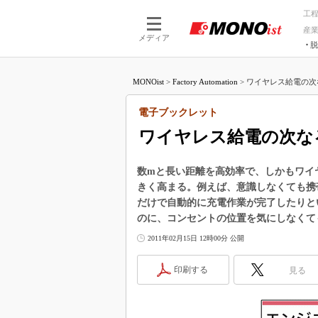
工
産
メディア
脱
つながる技術
AI×技術
MONOist
>
Factory Automation
>
ワイヤレス給電の次な
つながる工場
AI×設備
つながるサービ
Physical
電子ブックレット
ワイヤレス給電の次な
数mと長い距離を高効率で、しかもワイ
きく高まる。例えば、意識しなくても携
だけで自動的に充電作業が完了したりと
のに、コンセントの位置を気にしなくて
2011年02月15日 12時00分 公開
印刷する
見る