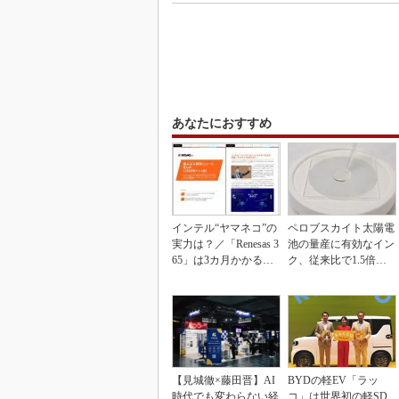
あなたにおすすめ
インテル“ヤマネコ”の
ペロブスカイト太陽電
実力は？／「Renesas 3
池の量産に有効なイン
65」は3カ月かかる作
ク、従来比で1.5倍の
業が1...
性能向上
【見城徹×藤田晋】AI
BYDの軽EV「ラッ
時代でも変わらない経
コ」は世界初の軽SD