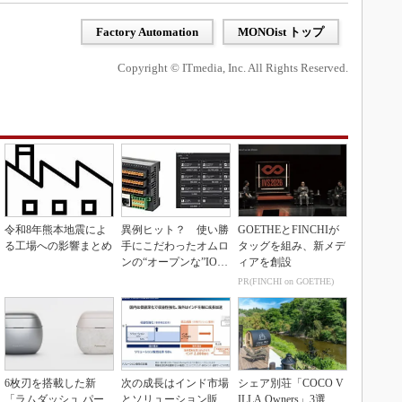
Factory Automation
MONOist トップ
Copyright © ITmedia, Inc. All Rights Reserved.
令和8年熊本地震によ
異例ヒット？ 使い勝
GOETHEとFINCHIが
る工場への影響まとめ
手にこだわったオムロ
タッグを組み、新メデ
ンの“オープンな”IO-L
ィアを創設
inkマスター
PR(FINCHI on GOETHE)
6枚刃を搭載した新
次の成長はインド市場
シェア別荘「COCO V
「ラムダッシュ パー
とソリューション販
ILLA Owners」3選