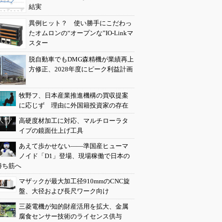
結実
異例ヒット？ 使い勝手にこだわっ
たオムロンの“オープンな”IO-Linkマ
スター
脱自動車でもDMG森精機が業績再上
方修正、2028年度にピーク利益計画
牧野フ、日本産業推進機構の買収提案
に応じず 理由に外国籍投資家の存在
高硬度材加工に対応、マルチローラタ
イプの鏡面仕上げ工具
あえて歩かせない――準国産ヒューマ
ノイド「D1」登場、現場稼働で日本の
勝ち筋へ
マザックが最大加工径910mmのCNC旋
盤、大径および長尺ワーク向け
三菱電機が知的財産活用を拡大、金属
腐食センサー技術のライセンス供与