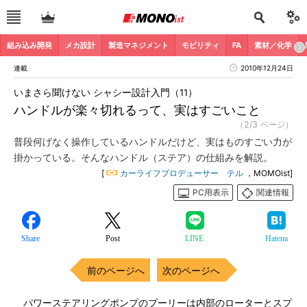
組み込み開発
メカ設計
製造マネジメント
モビリティ
FA
素材／化学
連載
2010年12月24日
いまさら聞けない シャシー設計入門（11）
ハンドルが楽々切れるって、実はすごいこと
（2/3 ページ）
普段何げなく操作しているハンドルだけど、実はものすごい力が
掛かっている。そんなハンドル（ステア）の仕組みを解説。
[
カーライフプロデューサー テル
，MOMOist]
PC用表示
関連情報
Share
Post
LINE
Hatena
前のページへ
次のページへ
パワーステアリングポンプのプーリーは内部のローターとスプ