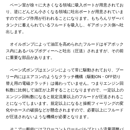
ベーン室が徐々に大きくなる領域に吸入ポートが用意されてお
り、逆にどんどん小さくなる領域に吐出ポートが用意されていま
すのでポンプ作用が行われることになります。もちろんリザーバ
タンクに蓄えられているフルードを吸入し、ギアボックス側へ吐
出します。
オイルポンプによって油圧を高められたフルードはギアボック
ス内にあるバルブボディーへと吐出（圧送）されますが、その前
に重要な部品があります。
ベーン式ポンプはエンジンによって常に駆動されており、プー
リー内にはエアコンのようなクラッチ機構（駆動ON・OFF切り
替え用の電磁クラッチ）は備わっていません。つまりエンジン回
転数に比例して油圧が上昇することになりますので、一定以上の
エンジン回転数になると規定流量以上のフルードが圧送されるこ
とになってしまいます。規定以上になると操舵フィーリングの変
化やホースの破損などが懸念されますので、必要以上にフルード
が圧送されないような機構が必要となります。
そこで一般的にはフローコントロールバルブという流量調整バ