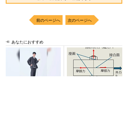
前のページへ
次のページへ
あなたにおすすめ
【西野亮廣】つくりたいもの
「取りあえずボルトで固定」
を追求できる環境の作り方と
は禁物 締結部設計で押さえ
は
るべき基本
PR(FINCHI on GOETHE)
シェア別荘「COCO VILLA Owners」3選
PR(COCO VILLA on GOETHE)