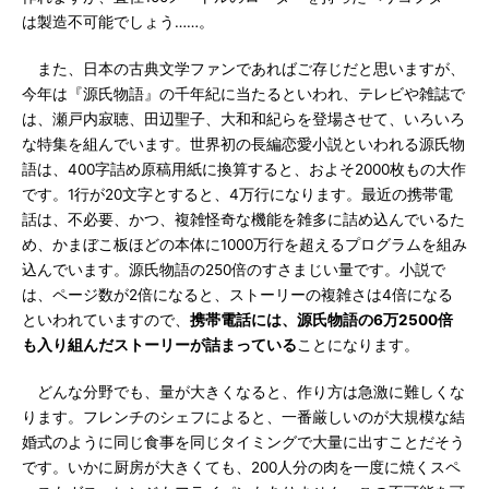
は製造不可能でしょう……。
また、日本の古典文学ファンであればご存じだと思いますが、
今年は『源氏物語』の千年紀に当たるといわれ、テレビや雑誌で
は、瀬戸内寂聴、田辺聖子、大和和紀らを登場させて、いろいろ
な特集を組んでいます。世界初の長編恋愛小説といわれる源氏物
語は、400字詰め原稿用紙に換算すると、およそ2000枚もの大作
です。1行が20文字とすると、4万行になります。最近の携帯電
話は、不必要、かつ、複雑怪奇な機能を雑多に詰め込んでいるた
め、かまぼこ板ほどの本体に1000万行を超えるプログラムを組み
込んでいます。源氏物語の250倍のすさまじい量です。小説で
は、ページ数が2倍になると、ストーリーの複雑さは4倍になる
といわれていますので、
携帯電話には、源氏物語の6万2500倍
も入り組んだストーリーが詰まっている
ことになります。
どんな分野でも、量が大きくなると、作り方は急激に難しくな
ります。フレンチのシェフによると、一番厳しいのが大規模な結
婚式のように同じ食事を同じタイミングで大量に出すことだそう
です。いかに厨房が大きくても、200人分の肉を一度に焼くスペ