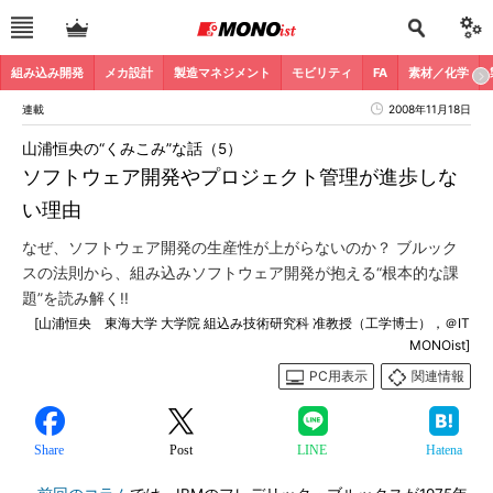
組み込み開発
メカ設計
製造マネジメント
モビリティ
FA
素材／化学
連載
2008年11月18日
山浦恒央の“くみこみ”な話（5）
ソフトウェア開発やプロジェクト管理が進歩しな
い理由
なぜ、ソフトウェア開発の生産性が上がらないのか？ ブルック
スの法則から、組み込みソフトウェア開発が抱える“根本的な課
題”を読み解く!!
[山浦恒央 東海大学 大学院 組込み技術研究科 准教授（工学博士），＠IT
MONOist]
PC用表示
関連情報
Share
Post
LINE
Hatena