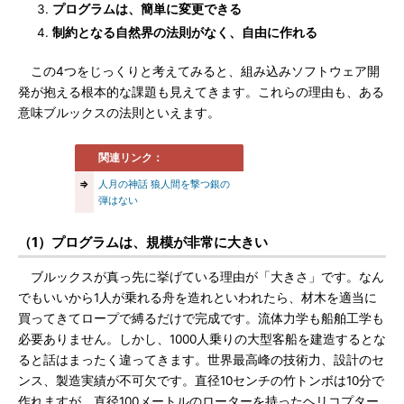
プログラムは、簡単に変更できる
制約となる自然界の法則がなく、自由に作れる
この4つをじっくりと考えてみると、組み込みソフトウェア開
発が抱える根本的な課題も見えてきます。これらの理由も、ある
意味ブルックスの法則といえます。
関連リンク：
⇒
人月の神話 狼人間を撃つ銀の
弾はない
（1）プログラムは、規模が非常に大きい
ブルックスが真っ先に挙げている理由が「大きさ」です。なん
でもいいから1人が乗れる舟を造れといわれたら、材木を適当に
買ってきてロープで縛るだけで完成です。流体力学も船舶工学も
必要ありません。しかし、1000人乗りの大型客船を建造するとな
ると話はまったく違ってきます。世界最高峰の技術力、設計のセ
ンス、製造実績が不可欠です。直径10センチの竹トンボは10分で
作れますが、直径100メートルのローターを持ったヘリコプター