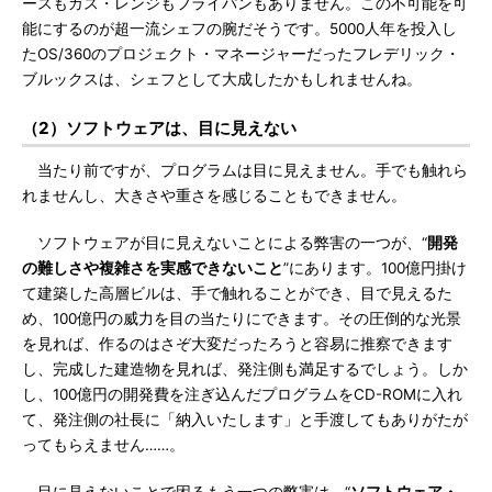
ースもガス・レンジもフライパンもありません。この不可能を可
能にするのが超一流シェフの腕だそうです。5000人年を投入し
たOS/360のプロジェクト・マネージャーだったフレデリック・
ブルックスは、シェフとして大成したかもしれませんね。
（2）ソフトウェアは、目に見えない
当たり前ですが、プログラムは目に見えません。手でも触れら
れませんし、大きさや重さを感じることもできません。
ソフトウェアが目に見えないことによる弊害の一つが、“
開発
の難しさや複雑さを実感できないこと
”にあります。100億円掛け
て建築した高層ビルは、手で触れることができ、目で見えるた
め、100億円の威力を目の当たりにできます。その圧倒的な光景
を見れば、作るのはさぞ大変だったろうと容易に推察できます
し、完成した建造物を見れば、発注側も満足するでしょう。しか
し、100億円の開発費を注ぎ込んだプログラムをCD-ROMに入れ
て、発注側の社長に「納入いたします」と手渡してもありがたが
ってもらえません……。