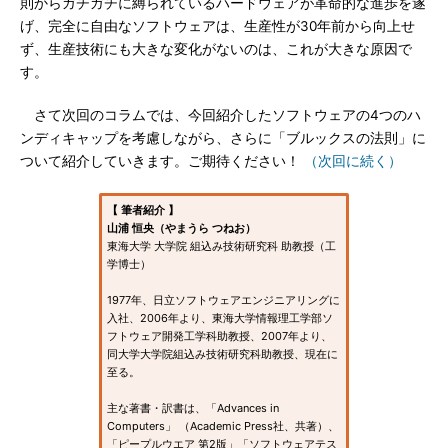
則からガチガチに縛られているハードウェアが革命的な進歩を遂
げ、完全に自由なソフトウェアは、生産性が30年前から向上せ
ず、生産技術にも大きな変化がないのは、これが大きな原因で
す。
さて次回のコラムでは、今回紹介したソフトウェアの4つのハ
ンディキャップを考慮しながら、さらに「ブルックスの法則」に
ついて紹介していきます。ご期待ください！
（次回に続く）
【 筆者紹介 】
山浦 恒央（やまうら つねお）
東海大学 大学院 組込み技術研究科 助教授（工
学博士）
1977年、日立ソフトウェアエンジニアリングに
入社、2006年より、東海大学情報理工学部ソ
フトウェア開発工学科助教授、2007年より、
同大学大学院組込み技術研究科助教授、現在に
至る。
主な著書・訳書は、「Advances in
Computers」 （Academic Press社、共著）、
「ピープルウエア 第2版」「ソフトウェアテス