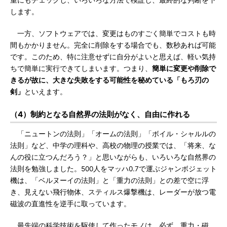
重にもチェックし、いろいろな方法で検証し、最終的な判断を下
します。
一方、ソフトウェアでは、変更はものすごく簡単でコストも時
間もかかりません。完全に削除をする場合でも、数秒あれば可能
です。このため、特に注意せずに自分がよいと思えば、軽い気持
ちで簡単に実行できてしまいます。つまり、
簡単に変更や削除で
きるが故に、大きな失敗をする可能性を秘めている「もろ刃の
剣」
といえます。
（4）制約となる自然界の法則がなく、自由に作れる
「ニュートンの法則」「オームの法則」「ボイル・シャルルの
法則」など、中学の理科や、高校の物理の授業では、「将来、な
んの役に立つんだろう？」と思いながらも、いろいろな自然界の
法則を勉強しました。500人をマッハ0.7で運ぶジャンボジェット
機は、「ベルヌーイの法則」と「重力の法則」との差で空に浮
き、見えない飛行物体、スティルス爆撃機は、レーダーが放つ電
磁波の直進性を逆手に取っています。
最先端の科学技術を駆使して作ったモノは、必ず、重力・磁