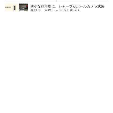
狭小な駐車場に、シャープがポールカメラ式製
品発表 市場シェア10％目指す
AI関連“だけじゃない”オムロンの制御機器事
業、地道な顧客基盤強化が結実
生成AIで現場社員がシステムを開発 「人中
心」の製造DXを自走させた3社の方法