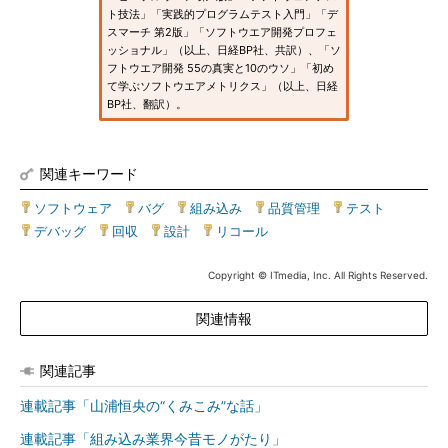
ト技法」「実践的プログラムテスト入門」「デ
スマーチ 第2版」「ソフトウエア開発プロフェ
ッショナル」（以上、日経BP社、共訳）、「ソ
フトウエア開発 55の真実と10のウソ」「初め
て学ぶソフトウエアメトリクス」（以上、日経
BP社、翻訳）。
関連キーワード
ソフトウェア
|
バグ
|
組み込み
|
品質管理
|
テスト
|
デバッグ
|
回収
|
設計
|
リコール
Copyright © ITmedia, Inc. All Rights Reserved.
関連情報
関連記事
連載記事「山浦恒央の“くみこみ”な話」
連載記事「組み込み業界今昔モノがたり」