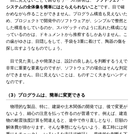
目に見えないことで困るもう一つの弊害は、“
ソフトウェア・
システムの全体像を簡単にはとらえられないこと
”です。目で確
かめながら作ることができません。プログラム構造も見えないた
め、プロジェクトで開発中のソフトウェアが、シンプルで整然と
した構造をしているのか、スパゲッティのように乱れた構成にな
っているのかは、ドキュメントから推察するしかありません。こ
の歯がゆさは、目隠しをして、手袋を3重に着けて、陶器の傷を
探し出すようなものでしょう。
目で見た美しさや簡潔さは、設計の良しあしを判断するうえで
非常に重要な要素なのですが、ソフトウェアの場合はそんな判定
ができません。目に見えないことは、ものすごく大きなハンディ
なのです。
（3）プログラムは、簡単に変更できる
物理的な製品、特に、建築や土木関係の開発では、後で変更が
ないよう、細心の注意を払って作るのが普通です。例えば、建造
物の耐震強度計算を間違えると、途中で作り直しとなり、巨額の
解体費が掛かります。そんな事態にならないよう、着工時には何