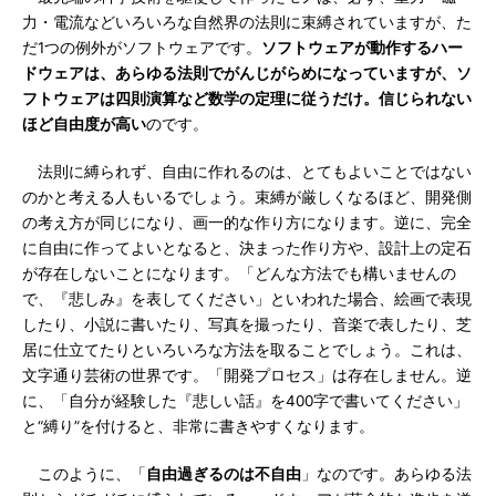
力・電流などいろいろな自然界の法則に束縛されていますが、た
だ1つの例外がソフトウェアです。
ソフトウェアが動作するハー
ドウェアは、あらゆる法則でがんじがらめになっていますが、ソ
フトウェアは四則演算など数学の定理に従うだけ。信じられない
ほど自由度が高い
のです。
法則に縛られず、自由に作れるのは、とてもよいことではない
のかと考える人もいるでしょう。束縛が厳しくなるほど、開発側
の考え方が同じになり、画一的な作り方になります。逆に、完全
に自由に作ってよいとなると、決まった作り方や、設計上の定石
が存在しないことになります。「どんな方法でも構いませんの
で、『悲しみ』を表してください」といわれた場合、絵画で表現
したり、小説に書いたり、写真を撮ったり、音楽で表したり、芝
居に仕立てたりといろいろな方法を取ることでしょう。これは、
文字通り芸術の世界です。「開発プロセス」は存在しません。逆
に、「自分が経験した『悲しい話』を400字で書いてください」
と“縛り”を付けると、非常に書きやすくなります。
このように、「
自由過ぎるのは不自由
」なのです。あらゆる法