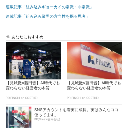
連載記事「組み込みギョーカイの常識・非常識」
連載記事「組み込み業界の方向性を探る思考」
あなたにおすすめ
【見城徹×藤田晋】AI時代でも
【見城徹×藤田晋】AI時代でも
変わらない経営者の本質
変わらない経営者の本質
PR(FINCHI on GOETHE)
PR(FINCHI on GOETHE)
SNSアカウントを着実に成長。実はみんなココ
使ってます。
PR(Dreaw合同会社)