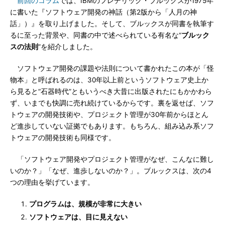
前回のコラム
では、IBMのフレデリック・ブルックスが1975年
に書いた『ソフトウェア開発の神話（第2版から「人月の神
話」）』を取り上げました。そして、ブルックスが同書を執筆す
るに至った背景や、同書の中で述べられている有名な“
ブルック
スの法則
”を紹介しました。
ソフトウェア開発の課題や法則について書かれたこの本が「怪
物本」と呼ばれるのは、30年以上前というソフトウェア史上か
ら見ると“石器時代”ともいうべき大昔に出版されたにもかかわら
ず、いまでも快調に売れ続けているからです。裏を返せば、ソフ
トウェアの開発技術や、プロジェクト管理が30年前からほとん
ど進歩していない証拠でもあります。もちろん、組み込み系ソフ
トウェアの開発技術も同様です。
「ソフトウェア開発やプロジェクト管理がなぜ、こんなに難し
いのか？」「なぜ、進歩しないのか？」。ブルックスは、次の4
つの理由を挙げています。
プログラムは、規模が非常に大きい
ソフトウェアは、目に見えない