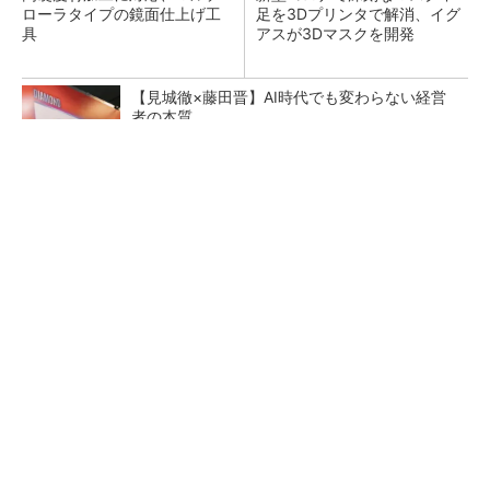
ローラタイプの鏡面仕上げ工
足を3Dプリンタで解消、イグ
具
アスが3Dマスクを開発
【見城徹×藤田晋】AI時代でも変わらない経営
者の本質
PR(FINCHI on GOETHE)
「取りあえずボルトで固定」は禁物 締結部設
計で押さえるべき基本
ペロブスカイト太陽電池の量産に有効なイン
ク、従来比で1.5倍の性能向上