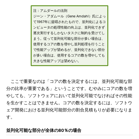
注：アムダールの法則
ジーン・アダムール（Gene Amdahl）氏によっ
て1967年に提唱されたもので、並列化によるコ
ンピュータの処理性能の向上は、並列化できず
逐次実行するしかないタスクに制約を受けてし
まう。従って並列化可能な部分が多い場合は、
使用するコアの数を増やし並列処理を行うこと
で性能アップが望めるが、並列化できない部分
が多い場合は、使用するコアの数を増やしても
大きな性能アップは望めない。
ここで重要なのは「コアの数を決定するには、並列化可能な部
分の比率が重要である」ということです。むやみにコアの数を増
やしても、ソフトウェアにおいて並列化可能でなければその性能
を生かすことはできません。コアの数を決定するには、ソフトウ
ェア開発における並列化可能部分の割合見積もりが必要になりま
す。
並列化可能な部分が全体の80％の場合