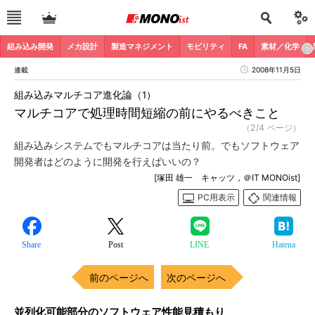
組み込み開発
メカ設計
製造マネジメント
モビリティ
FA
素材／化学
連載
2008年11月5日
組み込みマルチコア進化論（1）
マルチコアで処理時間短縮の前にやるべきこと
（2/4 ページ）
組み込みシステムでもマルチコアは当たり前。でもソフトウェア
開発者はどのように開発を行えばいいの？
[塚田 雄一 キャッツ，＠IT MONOist]
PC用表示
関連情報
Share
Post
LINE
Hatena
前のページへ
次のページへ
並列化可能部分のソフトウェア性能見積もり