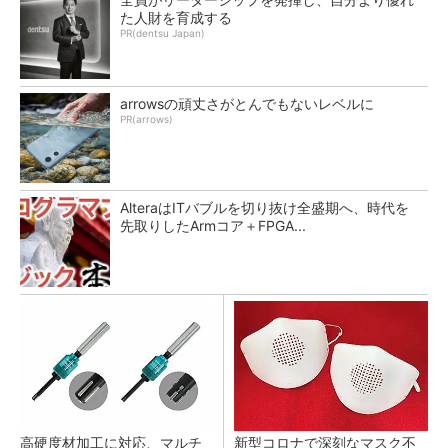
た人財を育成する
PR(dentsu Japan)
arrowsの頑丈さがとんでもないレベルに
PR(arrows)
AlteraはITバブルを切り抜け全盛期へ、時代を
先取りしたArmコア＋FPGA...
高硬度材加工に対応、マルチ
新型コロナで深刻なマスク不