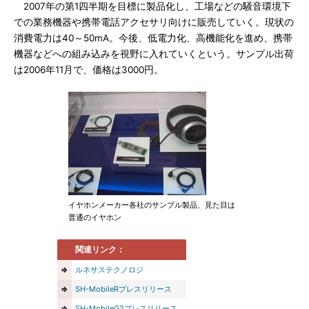
2007年の第1四半期を目標に製品化し、工場などの騒音環境下
での業務機器や携帯電話アクセサリ向けに販売していく。現状の
消費電力は40～50mA。今後、低電力化、高機能化を進め、携帯
機器などへの組み込みを視野に入れていくという。サンプル出荷
は2006年11月で、価格は3000円。
イヤホンメーカー各社のサンプル製品、見た目は
普通のイヤホン
関連リンク：
⇒
ルネサステクノロジ
⇒
SH-MobileRプレスリリース
⇒
SH-MobileG2プレスリリース