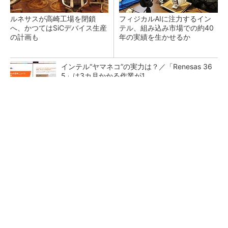
ルネサスが高崎工場を閉鎖
フィジカルAIに注力するイン
へ、かつてはSiCデバイス生産
テル、組み込み市場での約40
の計画も
年の実績を生かせるか
インテル“ヤマネコ”の実力は？／「Renesas 36
5」は3カ月かかる作業が1...
全国の絶景ポイントにサウナ付きのシェア別荘
を展開
PR(COCO VILLA on GOETHE)
AlteraはITバブルを切り抜け全盛期へ、時代を
先取りしたArmコア＋FPGA...