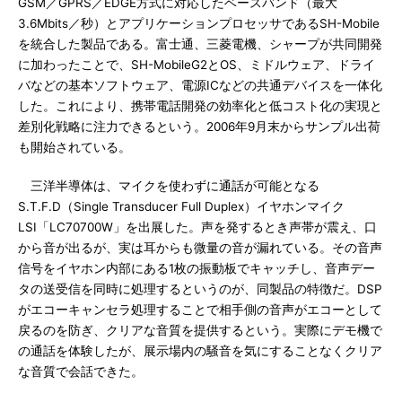
GSM／GPRS／EDGE方式に対応したベースバンド（最大
3.6Mbits／秒）とアプリケーションプロセッサであるSH-Mobile
を統合した製品である。富士通、三菱電機、シャープが共同開発
に加わったことで、SH-MobileG2とOS、ミドルウェア、ドライ
バなどの基本ソフトウェア、電源ICなどの共通デバイスを一体化
した。これにより、携帯電話開発の効率化と低コスト化の実現と
差別化戦略に注力できるという。2006年9月末からサンプル出荷
も開始されている。
三洋半導体は、マイクを使わずに通話が可能となる
S.T.F.D（Single Transducer Full Duplex）イヤホンマイク
LSI「LC70700W」を出展した。声を発するとき声帯が震え、口
から音が出るが、実は耳からも微量の音が漏れている。その音声
信号をイヤホン内部にある1枚の振動板でキャッチし、音声デー
タの送受信を同時に処理するというのが、同製品の特徴だ。DSP
がエコーキャンセラ処理することで相手側の音声がエコーとして
戻るのを防ぎ、クリアな音質を提供するという。実際にデモ機で
の通話を体験したが、展示場内の騒音を気にすることなくクリア
な音質で会話できた。