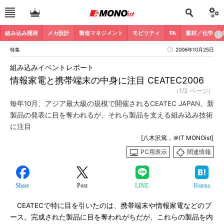
組み込み開発
メカ設計
製造マネジメント
モビリティ
FA
素材／化学
特集
2006年10月25日
組み込みイベントレポート
情報家電と携帯端末の中身に注目 CEATEC2006
（1/2 ページ）
毎年10月、アジア最大級の規模で開催されるCEATEC JAPAN。新
製品の発表に目を奪われるが、それら製品を支える組み込み技術
に注目
[八木沢篤，＠IT MONOist]
PC用表示
関連情報
Share
Post
LINE
Hatena
CEATECで特に目を引いたのは、携帯端末や情報家電などのブ
ース。完成された製品に目を奪われがちだが、これらの製品を内