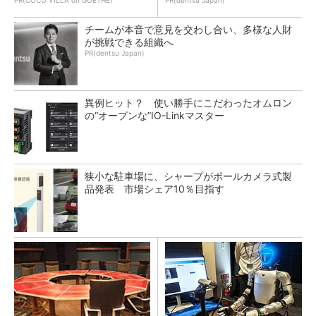
PR(COCO VILLA on GOETHE)
PR(dentsu Japan)
チームが本音で意見を交わし合い、多様な人財
が挑戦できる組織へ
PR(dentsu Japan)
異例ヒット？ 使い勝手にこだわったオムロン
の“オープンな”IO-Linkマスター
狭小な駐車場に、シャープがポールカメラ式製
品発表 市場シェア10％目指す