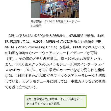
電子部品・デバイス＆装置ステージゾー
ンの様子
CPUコアSH4AL-DSPは最大266MHz、478MIPSで動作。動画
処理に関しては、H.264／MPEG-4 AVCに対応した画像処理IP、
VPU4（Video Processing Unit 4）を搭載。66MHzでVGAサイズ
の動画を30fpsでハードウェアエンコード／デコードが可能
（注）。その際のメモリ占有量は、10～20Mbytes程度という。
また、500万画素クラスのカメラモジュール用のインターフェイ
スやSDカードのI/O、さらに最近のカーナビなどで見られる複雑
なGUIに対応するための2Dグラフィックスアクセラレータも搭載
している。カメラモジュールに関しては、車載カメラなどの処理
でも役に立つという。
※注：携帯電話ではQVGA。また、音声はオー
ディオ用ミドルウェア処理。