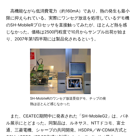
高機能ながら低消費電力（約160mA）であり、熱の発生も最小
限に抑えられている。実際にワンセグ放送を処理しているデモ機
のSH-MobileRプロセッサを直接触ってみたが、ほとんど熱を感
じなかった。価格は2500円程度で10月からサンプル出荷が始ま
り、2007年第1四半期には製品化されるという。
SH-MobileRのワンセグ放送受信デモ、チップの発
熱はほとんど感じなかった
また、CEATEC期間中に発表された「SH-MobileG2」は、パネ
ル展示にとどまった。同製品は、ルネサス、NTTドコモ、富士
通、三菱電機、シャープの共同開発。HSDPA／W-CDMA方式と