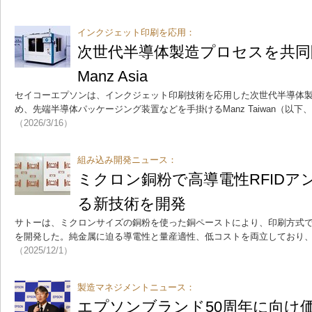
インクジェット印刷を応用：
次世代半導体製造プロセスを共同
Manz Asia
セイコーエプソンは、インクジェット印刷技術を応用した次世代半導体
め、先端半導体パッケージング装置などを手掛けるManz Taiwan（以下、M
（2026/3/16）
組み込み開発ニュース：
ミクロン銅粉で高導電性RFIDア
る新技術を開発
サトーは、ミクロンサイズの銅粉を使った銅ペーストにより、印刷方式でR
を開発した。純金属に迫る導電性と量産適性、低コストを両立しており、2
（2025/12/1）
製造マネジメントニュース：
エプソンブランド50周年に向け