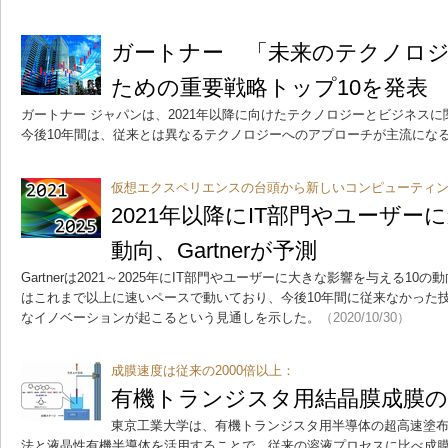
ガートナー 「未来のテクノロ
ための重要戦略トップ10を発表
ガートナー ジャパンは、2021年以降に向けたテクノロジーとビジネス
今後10年間は、従来とは異なるテクノロジーへのアプローチが主流にな
仮想エクスペリエンスの台頭から新しいコンピューティ
2021年以降にIT部門やユーザー
動向、Gartnerが予測
Gartnerは2021～2025年にIT部門やユーザーに大きな影響を与える1
はこれまで以上に速いペースで動いており、今後10年間に従来なかった
なイノベーションが起こるという見通しを示した。
（2020/10/30）
成膜速度は従来の2000倍以上：
有機トランジスタ用結晶膜成膜の
東京工業大学は、有機トランジスタ用半導体の超高速塗
法と液晶性有機半導体を活用することで、従来の溶液プロセスに比べ成膜速