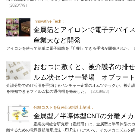
（2020/7/9）
Innovative Tech：
金属箔とアイロンで電子デバイ
産業大など開発
アイロンを使って簡単に電子回路を「印刷」できる手法が開発された。
（
おむつに敷くと、被介護者の排
ルム状センサー登場 オブラー
介護分野でのIT活用を手掛けるベンチャー企業のオムツテックが、被介
を検知できるフィルム状の通信機を発表した。
（2019/9/3）
分離コストを従来比9割以上削減：
金属型／半導体型CNTの分離メ
産業技術総合研究所（産総研）は、金属型と半導体型のカ
離するための電界誘起層形成法（ELF法）について、そのメカニズムを