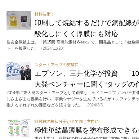
材料技術：
印刷して焼結するだけで銅配線
酸化しにくく厚膜にも対応
住友金属鉱山は、「第15回 高機能素材Week」で、開発品として「微粒
ト」を披露した。
（2024/11/20）
スタートアップの突破口：
エプソン、三井化学が投資 「1
大発ベンチャーに聞く“タッグの作
2014年に東大発スタートアップとして創業し、セイコーエプソンや三井
にさまざまな協業を行い、事業シナジーを生んでいるのがエレファンテ
抱えるそれぞれの課題などを語り合った。
（2024/3/5）
非対称の棒状分子が全て同じ方向に：
極性単結晶薄膜を塗布形成できる
東京大学は、非対称の棒状分子が全て同じ方向に並んだ