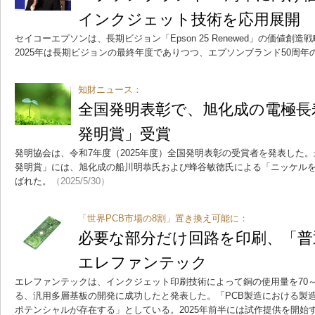
インクジェット技術を応用展開
セイコーエプソンは、長期ビジョン「Epson 25 Renewed」の価値
2025年は長期ビジョンの最終年度でありつつ、エプソンブランド50周年
知財ニュース：
全国発明表彰で、旭化成の電極長
発明賞」受賞
発明協会は、令和7年度（2025年度）全国発明表彰の受賞者を発表した
発明賞」には、旭化成の船川明恭氏および蜂谷敏徳氏による「ニッケル
ばれた。
（2025/5/30）
「世界PCB市場の8割」置き換え可能に：
必要な部分だけ回路を印刷、「普
エレファンテック
エレファンテックは、インクジェット印刷技術によって銅の使用量を70～
る、汎用多層基板の開発に成功したと発表した。「PCB製造における製
ポテンシャルが存在する」としている。2025年前半には試作提供を開始