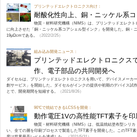
プリンテッドエレクトロニクス向け：
耐酸化性向上、銅・ニッケル系
物質・材料研究機構（NIMS）は、プリンテッドエレク
に向上させた「銅・ニッケル系コアシェル型インク」を開発した。銅・
19μΩcmである。
（2022/2/25）
組み込み開発ニュース：
プリンテッドエレクトロニクス
作、電子部品の共同開発へ
ダイセルは、プリンテッドエレクトロニクスを用いて、デバイスメーカ
創サービス」を開始した。ダイセルがインクの提供や初期のデバイス試
とで、開発期間を短縮する。
（2021/8/26）
90℃で焼結できるLCSSを開発：
動作電圧1Vの高性能TFT素子を
物質・材料研究機構（NIMS）は、低温焼結塗布型シリカ
い、全ての層を印刷プロセスで製造したTFT素子を開発した。このTFT
度は世界最高レベルを達成した。
（2021/5/31）