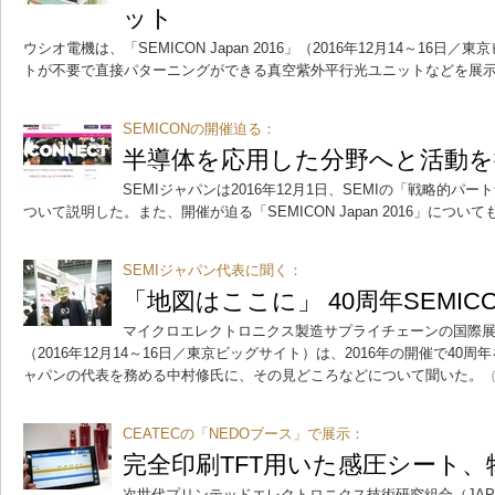
ット
ウシオ電機は、「SEMICON Japan 2016」（2016年12月14～16
トが不要で直接パターニングができる真空紫外平行光ユニットなどを展
SEMICONの開催迫る：
半導体を応用した分野へと活動を拡
SEMIジャパンは2016年12月1日、SEMIの「戦略的
ついて説明した。また、開催が迫る「SEMICON Japan 2016」につい
SEMIジャパン代表に聞く：
「地図はここに」 40周年SEMI
マイクロエレクトロニクス製造サプライチェーンの国際展示会「S
（2016年12月14～16日／東京ビッグサイト）は、2016年の開催で40周
ャパンの代表を務める中村修氏に、その見どころなどについて聞いた。
（
CEATECの「NEDOブース」で展示：
完全印刷TFT用いた感圧シート
次世代プリンテッドエレクトロニクス技術研究組合（JAPERA