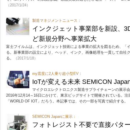
（2017/1/24）
製造マネジメントニュース：
インクジェット事業部を新設、3
ど新規分野へ事業拡大
富士フイルムは、インクジェット技術による事業の拡大を図るため、「
る。新事業部の設立により、ヘッド、インク、画像処理を一貫して自社
る。
（2017/1/18）
my震度に2人乗り超小型EV：
IoTが変える未来 SEMICON Ja
マイクロエレクトロニクス製造サプライチェーンの展示会「SEM
2016年12月14～16日にかけて、東京ビッグサイトで開催されている。
「WORLD OF IOT」だろう。本記事では、その一部を写真で紹介する。
SEMICON Japanに展示：
フォトレジスト不要で直接パター