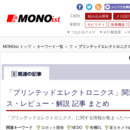
組み込み開発
メカ設計
モビリティ
医療機器
▼
つながるクルマ
▼
IoT×製造業
»
V
MONOist トップ
キーワード一覧
フ
プリンテッドエレクトロニク
>
>
>
「プリンテッドエレクトロニクス」関
ス・レビュー・解説 記事 まとめ
「プリンテッドエレクトロニクス」に関する情報が集まったペ
関連キーワード
ロボット開発
NEDO
有機EL
富士キメラ