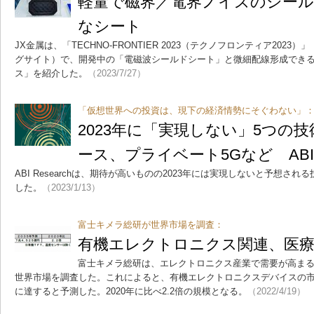
軽量で磁界／電界ノイズのシー
なシート
JX金属は、「TECHNO-FRONTIER 2023（テクノフロンティア2023）」
グサイト）で、開発中の「電磁波シールドシート」と微細配線形成でき
ス」を紹介した。
（2023/7/27）
「仮想世界への投資は、現下の経済情勢にそぐわない」
2023年に「実現しない」5つの
ース、プライベート5Gなど ABI R
ABI Researchは、期待が高いものの2023年には実現しないと予想さ
した。
（2023/1/13）
富士キメラ総研が世界市場を調査：
有機エレクトロニクス関連、医
富士キメラ総研は、エレクトロニクス産業で需要が高ま
世界市場を調査した。これによると、有機エレクトロニクスデバイスの市場規
に達すると予測した。2020年に比べ2.2倍の規模となる。
（2022/4/19）