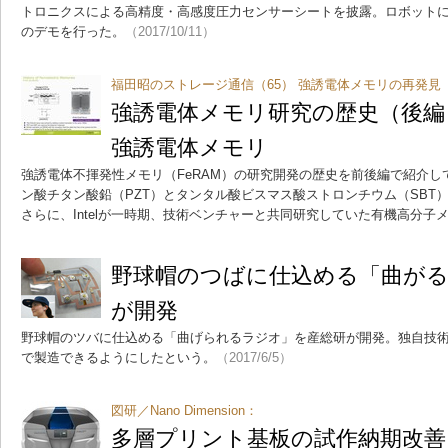
トロニクスによる高精度・高感度圧力センサーシートを披露。ロボット
のデモを行った。
（2017/10/11）
福田昭のストレージ通信（65） 強誘電体メモリの再発見
強誘電体メモリ研究の歴史（後編）
強誘電体メモリ
強誘電体不揮発性メモリ（FeRAM）の研究開発の歴史を前後編で紹介
ン酸チタン酸鉛（PZT）とタンタル酸ビスマス酸ストロンチウム（SBT）
さらに、Intelが一時期、技術ベンチャーと共同研究していた有機高分子
野球帽のつばに仕込める「曲が
が開発
野球帽のツバに仕込める「曲げられるラジオ」を産総研が開発。独自技
で製造できるようにしたという。
（2017/6/5）
図研／Nano Dimension：
多層プリント基板の試作納期改善