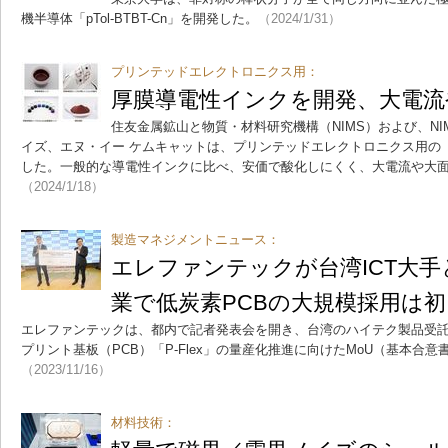
機半導体「pTol-BTBT-Cn」を開発した。
（2024/1/31）
プリンテッドエレクトロニクス用：
厚膜導電性インクを開発、大電流
住友金属鉱山と物質・材料研究機構（NIMS）および、N
イズ、エヌ・イー ケムキャットは、プリンテッドエレクトロニクス用の
した。一般的な導電性インクに比べ、安価で酸化しにくく、大電流や大
（2024/1/18）
製造マネジメントニュース：
エレファンテックが台湾ICT大手
業で低炭素PCBの大規模採用は初
エレファンテックは、都内で記者発表会を開き、台湾のハイテク製品受託製
プリント基板（PCB）「P-Flex」の量産化推進に向けたMoU（基本合
（2023/11/16）
材料技術：