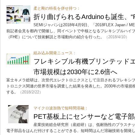
柔と剛の特長を併せ持つ：
折り曲げられるArduinoも誕生、“
SEMIジャパンは2018年4月9日、「2018FLEX Japan / M
前記者会見を都内で開催し、同イベントで中核となるフレキシブルハイ
（FHE）について技術解説と市場動向の紹介を行った。
（2018/4/10）
組み込み開発ニュース：
フレキシブル有機プリンテッド
市場規模は2030年に2.6倍へ
富士キメラ総研は、次世代エレクトロニクスとして注目されるフレキシ
トロニクス関連の世界市場を調査した結果を発表した。2030年の市場規模は
する。
（2018/2/22）
マイクロ波加熱で短時間溶融：
PET基板上にセンサーなど電子
産業技術総合研究所（産総研）は、低耐熱性のプラスチ
電子部品をはんだ付けすることができる、短時間はんだ溶融技術を開発