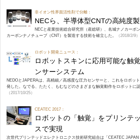
非イオン性界面活性剤で分離：
NECら、半導体型CNTの高純度
NECと産業技術総合研究所（産総研）、名城ナノカーボ
カーボンナノチューブ（CNT）を製造する技術を確立した。
（2018/2/9）
ロボット開発ニュース：
ロボットスキンに応用可能な触
ンサーシステム
NEDOとJAPERAは、高精細／高感度な圧力センサーと、これをロボッ
発した。なでる、たたく、もむなどのさまざまな触覚動作をロボットに
（2017/10/25）
CEATEC 2017：
ロボットの「触覚」をプリンテ
スで実現
次世代プリンテッドエレクトロニクス技術研究組合は「CEATEC JAPAN