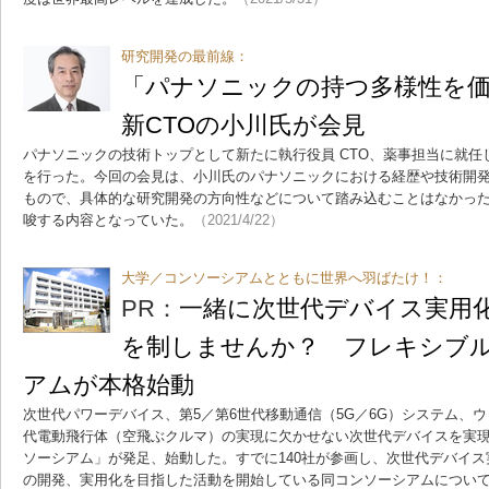
研究開発の最前線：
「パナソニックの持つ多様性を
新CTOの小川氏が会見
パナソニックの技術トップとして新たに執行役員 CTO、薬事担当に就
を行った。今回の会見は、小川氏のパナソニックにおける経歴や技術開
もので、具体的な研究開発の方向性などについて踏み込むことはなかっ
唆する内容となっていた。
（2021/4/22）
大学／コンソーシアムとともに世界へ羽ばたけ！：
PR：
一緒に次世代デバイス実用
を制しませんか？ フレキシブル
アムが本格始動
次世代パワーデバイス、第5／第6世代移動通信（5G／6G）システム、
代電動飛行体（空飛ぶクルマ）の実現に欠かせない次世代デバイスを実現
ソーシアム」が発足、始動した。すでに140社が参画し、次世代デバイス
の開発、実用化を目指した活動を開始している同コンソーシアムについ