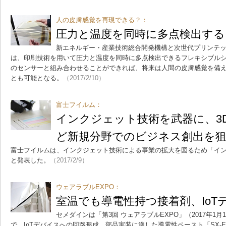
人の皮膚感覚を再現できる？：
圧力と温度を同時に多点検出する
新エネルギー・産業技術総合開発機構と次世代プリンテ
は、印刷技術を用いて圧力と温度を同時に多点検出できるフレキシブル
のセンサーと組み合わせることができれば、将来は人間の皮膚感覚を備
とも可能となる。
（2017/2/10）
富士フイルム：
インクジェット技術を武器に、3
ど新規分野でのビジネス創出を
富士フイルムは、インクジェット技術による事業の拡大を図るため「イ
と発表した。
（2017/2/9）
ウェアラブルEXPO：
室温でも導電性持つ接着剤、IoT
セメダインは「第3回 ウェアラブルEXPO」（2017年1月
で、IoTデバイスへの回路形成、部品実装に適した導電性ペースト「SX-