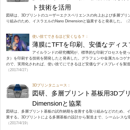
ト技術を活用
図研は、3Dプリントのユーザーエクスペリエンスの向上および多層プリ
り組みのため、イスラエルのNano Dimensionと協業すると発表した。
（2
使い捨てできるほど安くなる？：
薄膜にTFTを印刷、安価なディ
アイルランドの研究機関が、標準的な印刷プロセスを使っ
タ）を印刷する技術を開発したと発表した。グラフェンや金属カルコゲナ
ので、実用化されれば、使い捨てにできるほど安価なディスプレイを製
（2017/4/27）
3Dプリンタニュース：
図研、多層プリント基板用3Dプリ
Dimensionと協業
図研は、多層プリント基板の試作納期を改善する取り組みなどのため、イスラエル
業する。3Dプリントによる多層基板の設計から製造まで、シームレスな
（2017/4/19）