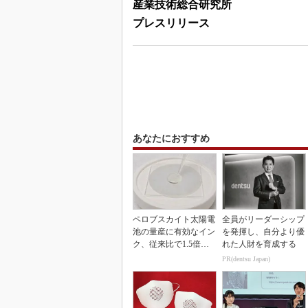
産業技術総合研究所
プレスリリース
あなたにおすすめ
ペロブスカイト太陽電
全員がリーダーシップ
池の量産に有効なイン
を発揮し、自分より優
ク、従来比で1.5倍の
れた人財を育成する
性能向上
PR(dentsu Japan)