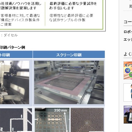
コー
ロボ
典：ダイセル
エッ
よく