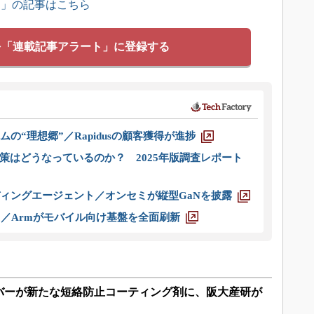
ス」の記事はこちら
を「連載記事アラート」に登録する
ムの“理想郷”／Rapidusの顧客獲得が進捗
策はどうなっているのか？ 2025年版調査レポート
ディングエージェント／オンセミが縦型GaNを披露
ス／Armがモバイル向け基盤を全面刷新
バーが新たな短絡防止コーティング剤に、阪大産研が