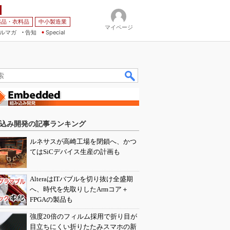
薬品・衣料品
中小製造業
マイページ
ルマガ
告知
Special
込み開発の記事ランキング
ルネサスが高崎工場を閉鎖へ、かつ
てはSiCデバイス生産の計画も
AlteraはITバブルを切り抜け全盛期
へ、時代を先取りしたArmコア＋
FPGAの製品も
強度20倍のフィルム採用で折り目が
目立ちにくい折りたたみスマホの新