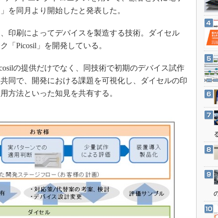
3Dプリンタ
産業オープンネット展
ス」を同月より開始したと発表した。
デジタルツインとCAE
、印刷によってデバイスを製造する技術。ダイセル
S＆OP
Picosil」を開発している。
インダストリー4.0
イノベーション
osilの提供だけでなく、同技術で初期のデバイス試作
製造業ビッグデータ
と共同で、開発における課題を可視化し、ダイセルの印
使用方法といった知見を共有する。
メイドインジャパン
植物工場
知財マネジメント
海外生産
グローバル設計・開発
制御セキュリティ
新型コロナへの対応