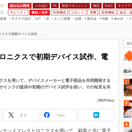
程別：
組み込み開発
メカ設計
製造マネジメント
物流
R＆D
キャリア
FA
業別：
モビリティ
素材／化学
医療機器
ロボット
電機
産業機械
食品・
炭素
サステナ設計
エッジ逆襲
品質
展示会
特集
メ
IoT
AI
ebook
伝承
組み込み開発
CEATEC
読者調査まとめ
編集後記
クスで初期デバイス試作、...
JIMTOF
保全
メカ設計
つながるクルマ
組込み/エッジ コンピューティング
ス
 AI
製造マネジメント
5G
展＆IoT/5Gソリューション展
VR／AR
FA
ロニクスで初期デバイス試作、電
IIFES
モビリティ
フィールドサービス
国際ロボット展
素材／化学
FPGA
組み
ジャパンモビリティショー
組み込み画像技術
クスを用いて、デバイスメーカーと電子部品を共同開発する
TECHNO-FRONTIER
がインクの提供や初期のデバイス試作を担い、その知見を共
組み込みモデリング
人テク展
Windows Embedded
[
MONOist
]
スマート工場EXPO
車載ソフト開発
EdgeTech+
見る
Share
ISO26262
日本ものづくりワールド
無償設計ツール
AUTOMOTIVE WORLD
プリンテッドエレクトロニクスを用いて、顧客と共に電子