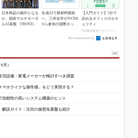
日本再起の旗印となる
生成AIで新材料開発
【入門ガイド】5分で
か、国産マルチモーダ
へ、三井化学がNVIDI
読めるオフィスのセキ
ルAI基盤「FRONTi
Aら参加の国際ネット
ュリティ
a」が始動
ワークに参画
PR(株式会社アルファーテクノ)
Recommended by
PR
～6月）
住宅設備・家電メーカーが検討すべき課題
スマホライクな操作感」をどう実現する？
で信頼性の高いシステム構築のヒント
」解説ガイド：注目の仮想化基盤も紹介