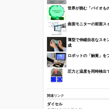
世界が挑む「バイオも
曲面モニターの前面ス
薄型で伸縮自在なスキン
成
ロボットの「触覚」を
圧力と温度を同時検出
関連リンク
ダイセル