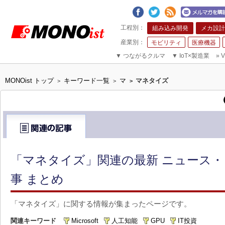
組み込み開発
メカ設計
モビリティ
医療機器
▼
つながるクルマ
▼
IoT×製造業
»
V
MONOist トップ
キーワード一覧
マ
マネタイズ
>
>
>
「マネタイズ」関連の最新 ニュース・
事 まとめ
「マネタイズ」に関する情報が集まったページです。
関連キーワード
Microsoft
人工知能
GPU
IT投資