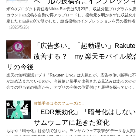
へ 元の投稿者にインプレッシ
米Xのプロダクト責任者Nikita Bier氏は5月23日、収益分配プログラ
カウントの投稿を自動で再アップロードし、投稿元を明かさずに収益化す
定したと自身のXで明かした。該当投稿のインプレッションを元の投稿者
（2026/5/26）
「広告多い」「起動遅い」Rakuten
改善する？ my 楽天モバイル
リの今後
楽天の無料通話アプリ「Rakuten Link」は人気だが、広告や使い勝手
が詰め込まれているのか、今後使い勝手が改善される見込みはあるのかが
会での担当者の発言から、アプリの今後の位置付けと展望を探っていく
攻撃手法は次のフェーズに：
「EDR無効化」「暗号化はしない
サムウェアに起きた変化
もはや「暗号化」は必須ではない。ランサムウェア攻撃が“データを人質