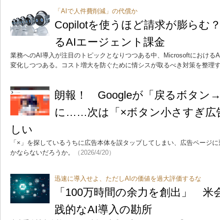
「AIで人件費削減」の代償か
Copilotを使うほど請求が膨らむ？ 
るAIエージェント課金
業務へのAI導入が注目のトピックとなりつつある中、Microsoftにおけ
変化しつつある。コスト増大を防ぐために情シスが取るべき対策を整理
朗報！ Googleが「戻るボタ
に……次は「×ボタン小さすぎ広
しい
「×」を探しているうちに広告本体を誤タップしてしまい、広告ページに
かならないだろうか。
（2026/4/20）
迅速に導入せよ、ただしAIの価値を過大評価するな
「100万時間の余力を創出」 米
践的なAI導入の勘所