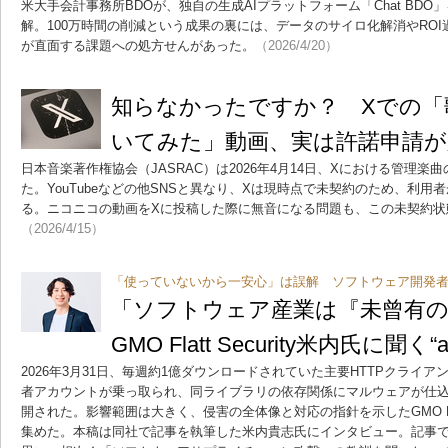
米大手会計事務所BDOが、独自の生成AIプラットフォーム「Chat BD
解。100万時間の削減という成果の裏には、データのサイロ化解消やRO
が直面する課題への処方せんがあった。
（2026/4/20）
知らなかったですか？ Xでの「
いてみた」動画、実は許諾申請が
日本音楽著作権協会（JASRAC）は2026年4月14日、Xにおける管理
た。YouTubeなどの他SNSと異なり、Xは現時点で未契約のため、利
る。ニコニコの動画をXに投稿した際に無音になる問題も、この未契約状
（2026/4/15）
「使っていないから一安心」は誤解 ソフトウェア開発
「ソフトウェア産業は『未曾有
GMO Flatt Security米内氏に聞く
2026年3月31日、毎週約1億ダウンロードされていた主要HTTPクライアン
者アカウントが乗っ取られ、同ライブラリの依存関係にマルウェアが仕
開された。影響範囲は大きく、侵害の全体像と対応の指針を示したGMO Flatt
集めた。本稿は同社で記事を執筆した米内貴志氏にインタビュー。記事