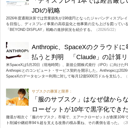
「ディスプレイ1本では経営厳し
JDIの戦略
2026年度通期決算では営業損失が198億円となったジャパンディスプレイ（
を目指し、ディスプレイ事業の高収益化と他事業の立ち上げを図っている
「BEYOND DISPLAY」戦略の進捗状況を紹介する。
（2026/5/22）
Anthropic、SpaceXのクラウ
払うと判明 「Claude」の計算
米SpaceXは5月20日（現地時間）、新規公開株式発行（IPO）に向けたF
Anthropicとのコンピュート・サービス契約を開示した。Anthropicは202
SpaceXのデータセンター利用に対して毎月12億5000万ドルを支払う。
（
サブスクの勝算と限界：
「服のサブスク」はなぜ儲から
ローゼットが10年で黒字化でき
撤退が相次ぐ「服のサブスク」市場で、エアークローゼットが創業10年
ト削減や継続率94％超を支える改善の積み重ね、その裏側を追った。
（20