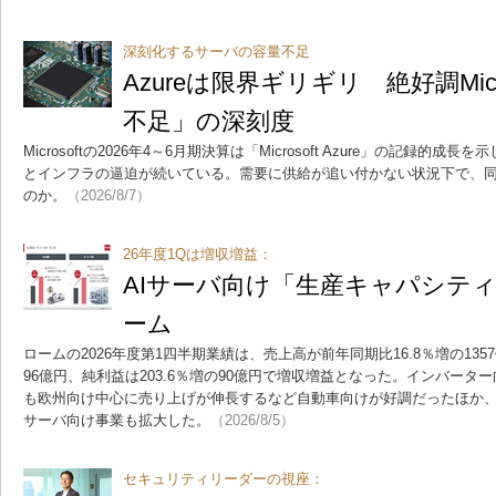
深刻化するサーバの容量不足
Azureは限界ギリギリ 絶好調Micr
不足」の深刻度
Microsoftの2026年4～6月期決算は「Microsoft Azure」の記録
とインフラの逼迫が続いている。需要に供給が追い付かない状況下で、
のか。
（2026/8/7）
26年度1Qは増収増益：
AIサーバ向け「生産キャパシテ
ーム
ロームの2026年度第1四半期業績は、売上高が前年同期比16.8％増の1357
96億円、純利益は203.6％増の90億円で増収増益となった。インバータ
も欧州向け中心に売り上げが伸長するなど自動車向けが好調だったほか、パ
サーバ向け事業も拡大した。
（2026/8/5）
セキュリティリーダーの視座：