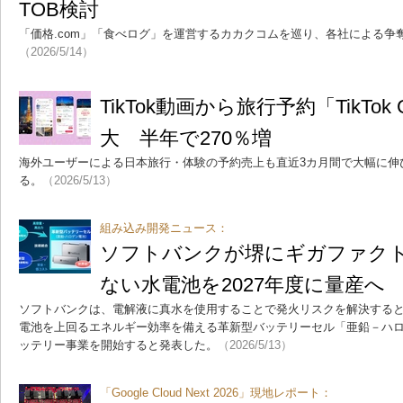
TOB検討
「価格.com」「食べログ」を運営するカカクコムを巡り、各社による争
（2026/5/14）
TikTok動画から旅行予約「TikTo
大 半年で270％増
海外ユーザーによる日本旅行・体験の予約売上も直近3カ月間で大幅に伸
る。
（2026/5/13）
組み込み開発ニュース：
ソフトバンクが堺にギガファク
ない水電池を2027年度に量産へ
ソフトバンクは、電解液に真水を使用することで発火リスクを解決する
電池を上回るエネルギー効率を備える革新型バッテリーセル「亜鉛－ハ
ッテリー事業を開始すると発表した。
（2026/5/13）
「Google Cloud Next 2026」現地レポート：