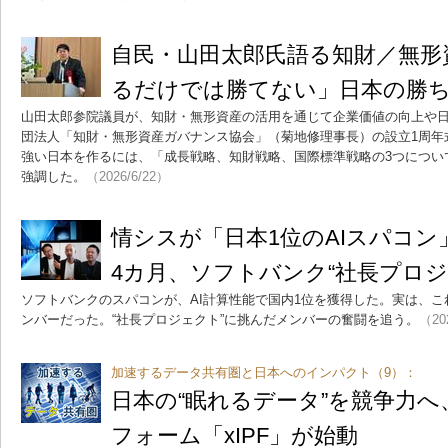
自民・山田太郎氏語る知財／無形
るだけでは勝てない」日本の勝
山田太郎参院議員が、知財・無形資産の活用を通じて企業価値の向上や
団法人「知財・無形資産ガバナンス協会」（菊地修理事長）の設立1周年
強い日本を作るには、「成長戦略、知財戦略、国際標準戦略の3つについ
強調した。
（2026/6/22）
情シスが「日本1位のAIスパコ
4カ月、ソフトバンク“社長プロジ
ソフトバンクのスパコンが、AI計算性能で国内1位を獲得した。実は、
ンバーだった。“社長プロジェクト”に挑んだメンバーの奮闘を追う。
（20
加速するデータ共有圏と日本へのインパクト（9）：
日本の“眠れるデータ”を競争力
フォーム「xIPF」が始動