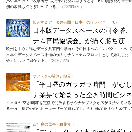
払い率の低下で攻撃者が選び始めた次の稼ぎ方とは。EDR無効化や量子
側の常識も揺らぎ始めている。
（2026/5/26）
加速するデータ共有圏と日本へのインパクト（8）：
日本版データスペースの司令塔
テム官民協議会」が描く勝ち筋
欧州を中心に進むデータ共有圏の動向やその日本へのインパクトについて
日本のデータスペース推進の強力なナショナルフロントとして始動した
会」について紹介する。
（2026/5/25）
サブスクの勝算と限界：
「平日昼のガラガラ時間」がむし
ナ業界で始まった空き時間ビジ
平日昼の“空き時間”を定額で開放するサウナサブスクが広がり始めてい
る一方、想定外のヘビーユーザー問題も浮上。会社員の“昼サウナ習慣”
27年度の黒字化目指す：