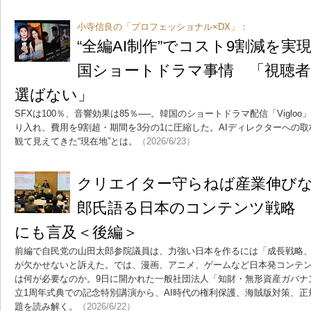
小寺信良の「プロフェッショナル×DX」：
“全編AI制作”でコスト9割減を実現
国ショートドラマ事情 「視聴者
選ばない」
SFXは100％、音響効果は85％──。韓国のショートドラマ配信「Viglo
り入れ、費用を9割超・期間を3分の1に圧縮した。AIディレクターへの取
観て見えてきた“現在地”とは。
（2026/6/23）
クリエイター守らねば産業伸び
郎氏語る日本のコンテンツ戦略 
にも言及＜後編＞
前編で自民党の山田太郎参院議員は、力強い日本を作るには「成長戦略、
が欠かせないと訴えた。では、漫画、アニメ、ゲームなど日本発コンテ
は何が必要なのか。9日に開かれた一般社団法人「知財・無形資産ガバナ
立1周年式典での記念特別講演から、AI時代の権利保護、海賊版対策、
題を読み解く。
（2026/6/22）