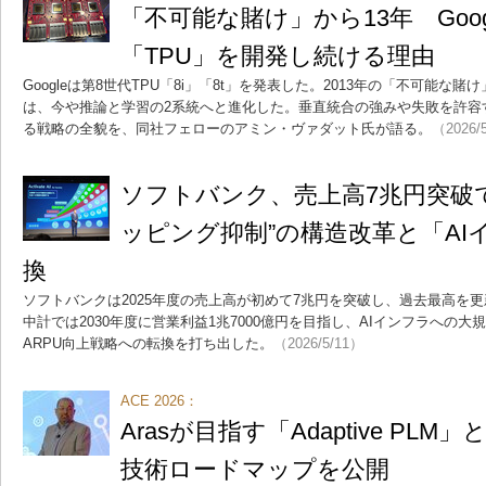
「不可能な賭け」から13年 Goog
「TPU」を開発し続ける理由
Googleは第8世代TPU「8i」「8t」を発表した。2013年の「不可能
は、今や推論と学習の2系統へと進化した。垂直統合の強みや失敗を許容
る戦略の全貌を、同社フェローのアミン・ヴァダット氏が語る。
（2026/
ソフトバンク、売上高7兆円突破
ッピング抑制”の構造改革と「AI
換
ソフトバンクは2025年度の売上高が初めて7兆円を突破し、過去最高を
中計では2030年度に営業利益1兆7000億円を目指し、AIインフラへの
ARPU向上戦略への転換を打ち出した。
（2026/5/11）
ACE 2026：
Arasが目指す「Adaptive PLM
技術ロードマップを公開