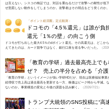
は言えない。シスコの検証では、対話を重ねるだけで攻撃への耐性が低下
ぜ意図しない動作をしてしまうのか。攻撃者はその弱点をどう突くのか
「ポイント経済圏」定点観測：
ドコモの「4.5％還元」は誰が負
還元「1％の壁」の向こう側
ドコモが打ち出した最大4.5％のdポイント還元。その高還元は、どこか
えてきたのは、カード競争ではなく、銀行口座を巡る争いだった。
（202
「教育の学研」過去最高売上でも
ぜ？ 売上の半分を占める「介護
「教育の学研」というイメージが強い学研HDだが、現在は医療福祉事業
続増収で売上高は過去最高を更新する一方、株価はピーク時から半減。
ないのか。事業構造の変化と今後の課題を読み解く。
（2026/7/21）
トランプ大統領のSNS投稿に“高