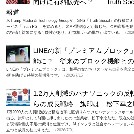
向けに有料販売へ？ 「Truth S
報道
米Trump Media & Technology Groupが、SNS「Truth Socia
ービス「Truth PSI」を始めると、米AP通信などが報じた。金融市場
の投稿も対象になる可能性があり、利益相反への批判が出ている。
（202
LINEの新「プレミアムブロック
能に？ 従来のブロック機能と
LINEの「プレミアムブロック」は、相手の友だちリストから自分を完全
視”を防げる待望の新機能です。
（2026/7/15）
1.2万人削減のパナソニックの反
らの成長戦略 旗印は「松下幸之
1万2000人の人員削減など構造改革に区切りをつけたパナソニックホー
出る。旗印として前面に押し出したのは創業者、松下幸之助だ。現在の
と現場労働力不足の解消と位置づけ、AIインフラと社会オペレーション
立つと成長の柱にすえた。
（2026/7/9）