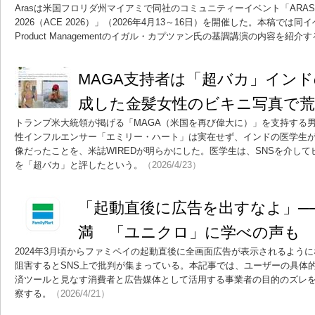
Arasは米国フロリダ州マイアミで同社のコミュニティーイベント「ARAS CO
2026（ACE 2026）」（2026年4月13～16日）を開催した。本稿では
Product Managementのイガル・カプツァン氏の基調講演の内容を紹介
MAGA支持者は「超バカ」インド
成した金髪女性のビキニ写真で
トランプ米大統領が掲げる「MAGA（米国を再び偉大に）」を支持する
性インフルエンサー「エミリー・ハート」は実在せず、インドの医学生が
像だったことを、米誌WIREDが明らかにした。医学生は、SNSを介し
を「超バカ」と評したという。
（2026/4/23）
「起動直後に広告を出すなよ」──F
満 「ユニクロ」に学べの声も
2024年3月頃からファミペイの起動直後に全画面広告が表示されるよう
阻害するとSNS上で批判が集まっている。本記事では、ユーザーの具体
済ツールと見なす消費者と広告媒体として活用する事業者の目的のズレを
察する。
（2026/4/21）