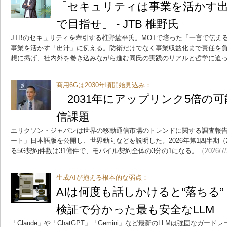
「セキュリティは事業を活かす出
で目指せ」 - JTB 椎野氏
JTBのセキュリティを牽引する椎野紘平氏。MOTで培った「一言で伝え
事業を活かす「出汁」に例える。防衛だけでなく事業収益化まで責任を負
想に掲げ、社内外を巻き込みながら進む同氏の実践のリアルと哲学に迫
商用6Gは2030年頃開始見込み：
「2031年にアップリンク5倍の可
信課題
エリクソン・ジャパンは世界の移動通信市場のトレンドに関する調査報
ート」日本語版を公開し、世界動向などを説明した。2026年第1四半期（2
る5G契約件数は31億件で、モバイル契約全体の3分の1になる。
（2026/7
生成AIが抱える根本的な弱点：
AIは何度も話しかけると“落ちる
検証で分かった最も安全なLLM
「Claude」や「ChatGPT」「Gemini」など最新のLLMは強固なガ