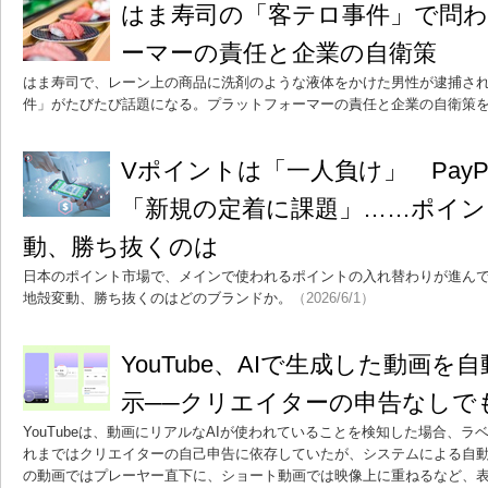
はま寿司の「客テロ事件」で問
ーマーの責任と企業の自衛策
はま寿司で、レーン上の商品に洗剤のような液体をかけた男性が逮捕さ
件」がたびたび話題になる。プラットフォーマーの責任と企業の自衛策
Vポイントは「一人負け」 PayP
「新規の定着に課題」……ポイン
動、勝ち抜くのは
日本のポイント市場で、メインで使われるポイントの入れ替わりが進ん
地殻変動、勝ち抜くのはどのブランドか。
（2026/6/1）
YouTube、AIで生成した動画
示──クリエイターの申告なしで
YouTubeは、動画にリアルなAIが使われていることを検知した場合、
れまではクリエイターの自己申告に依存していたが、システムによる自
の動画ではプレーヤー直下に、ショート動画では映像上に重ねるなど、