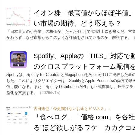
イオン株「最高値からほぼ半値
い市場の期待、どう応える？
「日本最大の小売業」の株価が、たった4カ月で4割以上吹き飛んだ。営
かわらず、なぜ市場からこのような評価をされているのか、解説する。
（
Spotify、Appleの「HLS」
のクロスプラットフォーム配信
Spotifyは、Spotify for CreatorsとMegaphoneをAppleが1月
した。これによりクリエイターは、SpotifyとApple Podcastsの両
信可能になる。また「Spotify Distribution API」も正式稼働し、
益化を支援する。
（2026/5/15）
古田拓也「今更聞けないお金とビジネス」：
「食べログ」「価格.com」を各
る”ほど欲しがるワケ カカクコム