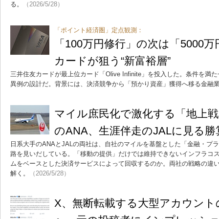
る。
（2026/5/28）
「ポイント経済圏」定点観測：
「100万円修行」の次は「5000
カードが狙う“新富裕層”
三井住友カードが最上位カード「Olive Infinite」を投入した。条件を満
異例の設計だ。背景には、決済競争から「預かり資産」獲得へ移る金融
マイル庶民化で激化する「地上戦」
のANA、生涯伴走のJALに見る勝
日系大手のANAとJALの両社は、自社のマイルを基盤とした「金融・プ
路を見いだしている。「移動の提供」だけでは維持できないインフラコ
ムをベースとした決済サービスによって回収するのか。両社の戦略の違
解く。
（2026/5/28）
X、無断転載する大型アカウント