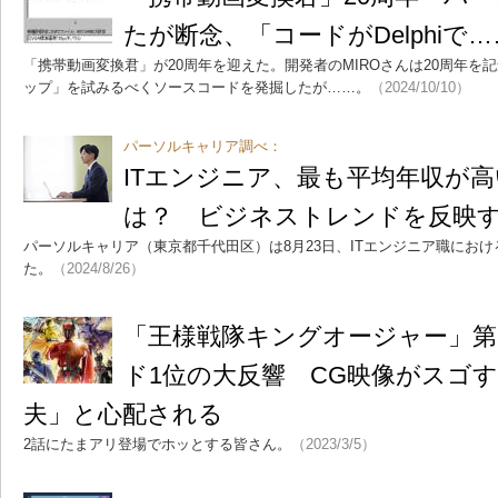
たが断念、「コードがDelphiで
「携帯動画変換君」が20周年を迎えた。開発者のMIROさんは20周年を
ップ」を試みるべくソースコードを発掘したが……。
（2024/10/10）
パーソルキャリア調べ：
ITエンジニア、最も平均年収が
は？ ビジネストレンドを反映
パーソルキャリア（東京都千代田区）は8月23日、ITエンジニア職にお
た。
（2024/8/26）
「王様戦隊キングオージャー」第
ド1位の大反響 CG映像がスゴ
夫」と心配される
2話にたまアリ登場でホッとする皆さん。
（2023/3/5）