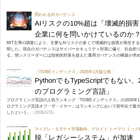
問われるAIガバナンス
AIリスクの10%超は「壊滅的損害
企業に何を問いかけているのか
MIT主導の調査により、主要なAIリスクの多くで壊滅的な損害が発生する
明した。現在のガバナンスはサイバーセキュリティ対策に偏り、社会的
る。情シスリーダーには技術的対策を超えた運用ガバナンスの構築が求
「TIOBEインデックス」2026年1月版公開：
PythonでもTypeScriptでもな
のプログラミング言語」
プログラミング言語の人気ランキング「TIOBEインデックス」の2026年1
ログラミング言語オブ・ザ・イヤー」はランキングにおいて前年比で最大の
したという。
（2026/1/15）
マイグレ・モダナイ市場動向、デロイト トーマツ ミッ
脱「レガシーシステム」が加速 U