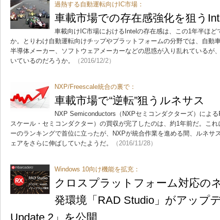
過熱する自動運転向けIC市場：
車載市場での存在感強化を狙うInt
車載向けIC市場におけるIntelの存在感は、この1年半
か。とりわけ自動運転向けチップやプラットフォームの分野では、自動車
半導体メーカー、ソフトウェアメーカーなどの思惑が入り乱れているが、そ
いているのだろうか。
（2016/12/2）
NXP/Freescale統合の裏で：
車載市場で“逆転”狙うルネサス
NXP Semiconductors（NXPセミコンダクターズ）によるFree
スケール・セミコンダクター）の買収が完了したのは、約1年前だ。これ
ーのランキングで首位に立ったが、NXPが統合作業を進める間、ルネサ
ェアをさらに伸ばしていたようだ。
（2016/11/28）
Windows 10向け機能を拡充：
クロスプラットフォーム対応の
発環境「RAD Studio」がアップデート
Update 2」を公開