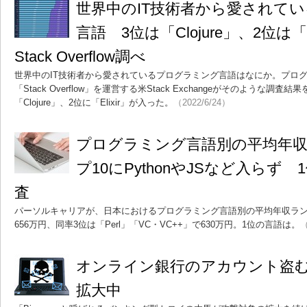
世界中のIT技術者から愛されて
言語 3位は「Clojure」、2位は「
Stack Overflow調べ
世界中のIT技術者から愛されているプログラミング言語はなにか。プログ
「Stack Overflow」を運営する米Stack Exchangeがそのような調
「Clojure」、2位に「Elixir」が入った。
（2022/6/24）
プログラミング言語別の平均年
プ10にPythonやJSなど入らず
査
パーソルキャリアが、日本におけるプログラミング言語別の平均年収ラン
656万円、同率3位は「Perl」「VC・VC++」で630万円。1位の言語は。
（
オンライン銀行のアカウント盗む「B
拡大中