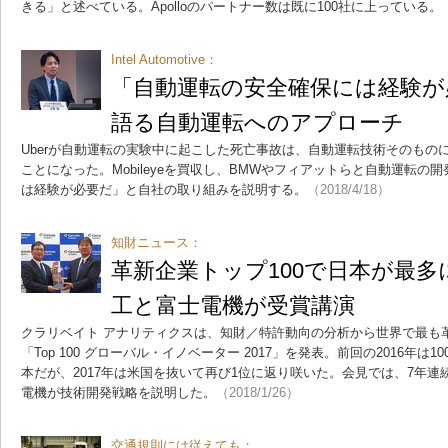
きる」と述べている。Apolloのパートナー数は既に100社に上っている。
Intel Automotive：
「自動運転の安全確保には経験が
語る自動運転へのアプローチ
Uberが自動運転の実験中に起こした死亡事故は、自動運転技術そのもの
ことになった。Mobileyeを買収し、BMWやフィアットらと自動運転
は経験が必要だ」と自社の取り組みを説明する。
（2018/4/18）
知財ニュース：
革新企業トップ100で日本が最
工と富士電機が受賞講演
クラリベイト アナリティクスは、知財／特許動向の分析から世界で最も革
「Top 100 グローバル・イノベーター 2017」を発表。前回の2016年は
本だが、2017年は米国を抜いて再び1位に返り咲いた。会見では、7年
電機が技術開発戦略を説明した。
（2018/1/26）
交通規則には従えても：