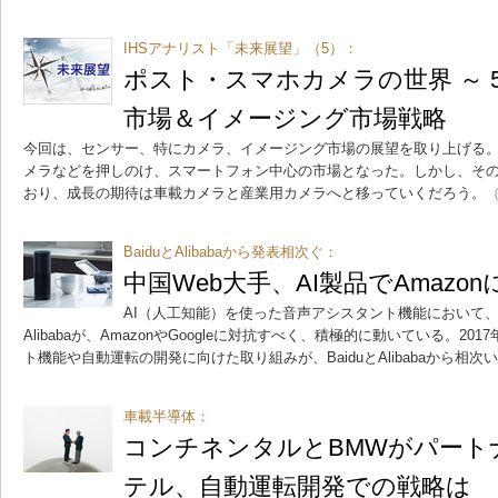
IHSアナリスト「未来展望」（5）：
ポスト・スマホカメラの世界 ～ 
市場＆イメージング市場戦略
今回は、センサー、特にカメラ、イメージング市場の展望を取り上げる
メラなどを押しのけ、スマートフォン中心の市場となった。しかし、そ
おり、成長の期待は車載カメラと産業用カメラへと移っていくだろう。
（
BaiduとAlibabaから発表相次ぐ：
中国Web大手、AI製品でAmazo
AI（人工知能）を使った音声アシスタント機能において、中
Alibabaが、AmazonやGoogleに対抗すべく、積極的に動いている。20
ト機能や自動運転の開発に向けた取り組みが、BaiduとAlibabaから相
車載半導体：
コンチネンタルとBMWがパート
テル、自動運転開発での戦略は