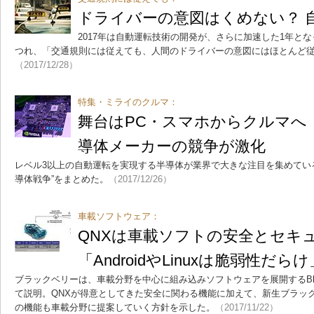
ドライバーの意図はくめない？ 
2017年は自動運転技術の開発が、さらに加速した1年と
つれ、「交通規則には従えても、人間のドライバーの意図にはほとんど
（2017/12/28）
特集・ミライのクルマ：
舞台はPC・スマホからクルマへ
導体メーカーの競争が激化
レベル3以上の自動運転を実現する半導体が業界で大きな注目を集めてい
導体戦争”をまとめた。
（2017/12/26）
車載ソフトウェア：
QNXは車載ソフトの安全とセキ
「AndroidやLinuxは脆弱性だらけ
ブラックベリーは、車載分野を中心に組み込みソフトウェアを展開するBlack
て説明。QNXが得意としてきた安全に関わる機能に加えて、新生ブラッ
の機能も車載分野に提案していく方針を示した。
（2017/11/22）