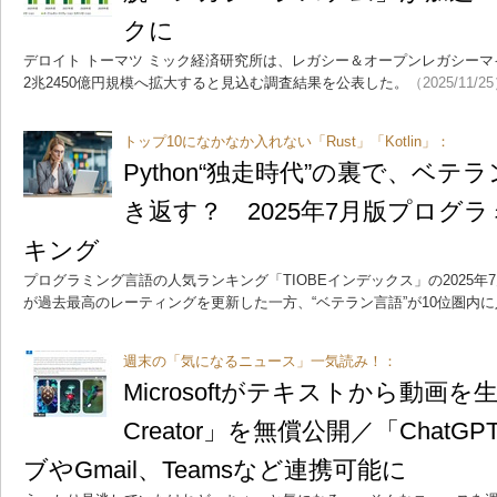
クに
デロイト トーマツ ミック経済研究所は、レガシー＆オープンレガシーマイ
2兆2450億円規模へ拡大すると見込む調査結果を公表した。
（2025/11/2
トップ10になかなか入れない「Rust」「Kotlin」：
Python“独走時代”の裏で、ベ
き返す？ 2025年7月版プログ
キング
プログラミング言語の人気ランキング「TIOBEインデックス」の2025年7
が過去最高のレーティングを更新した一方、“ベテラン言語”が10位圏内
週末の「気になるニュース」一気読み！：
Microsoftがテキストから動画を生成
Creator」を無償公開／「ChatGP
ブやGmail、Teamsなど連携可能に