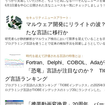
うっかり見逃していたけれど、ちょっと気になる――そんなニュースを週
6月1日週を中心に公開された主なニュースを一気にチェックしましょう
セキュリティニュースアラート：
マルウェア開発にリライトの波？ 
たな言語に移行か
研究者らが静的解析がマルウェア検出において限界を迎えていることを
プログラミング言語を使うことで従来の検知手法を回避しようとしてい
時代を超えて評価される言語の特徴とは：
Fortran、Delphi、COBOL、
「恐竜」言語が注目なのか？ TI
グ言語ランキング
プログラミング言語の人気ランキング「TIOBEインデックス」の2025
ログラミング言語がTIOBEインデックスのトップ20にランクインした。
（
「携帯動画変換君」20周年 バ