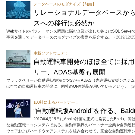
データベースのモダナイズ【前編】
リレーショナルデータベースから
スへの移行は必然か
Webサイトのパフォーマンス問題に悩む企業が出した答えはSQL Server
事例を通してデータベースのモダナイズの実際を紹介する。
（2019/12/2
車載ソフトウェア：
自動運転車開発のほぼ全てに採
リー、ADAS基盤も展開
ブラックベリーが自動運転技術につながるADAS（先進運転支援システ
ぼ全ての自動運転車の開発に、同社のQNX製品が用いているという。
（2
100社に上るパートナー：
“自動運転版Android”を作る、Baid
2017年4月19日にApollo計画を正式に発表したBaidu。
な自動運転エコシステムである。自動車業界のパートナー企業や自動運
ウェアおよびハードウェアシステムを組み合わせて、完全な自動運転車