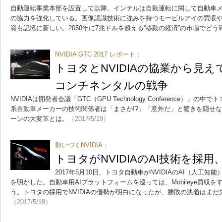
自動運転事業本部を設置して以降、インテルは自動運転に関して自動車メ
の協力を強化している。画像認識技術に強みを持つモービルアイの買収や
資も記憶に新しい。2050年に7兆ドルを超える“移動の経済”の市場でどう
NVIDIA GTC 2017 レポート：
トヨタとNVIDIAの協業から見
コンチネンタルの戦争
NVIDIAは開発者会議「GTC（GPU Technology Conference）
系自動車メーカーの技術関係者は「まさか!?」「意外だ」と驚きを隠せ
ーンの大変革とは。
（2017/5/19）
勢いづくNVIDIA：
トヨタがNVIDIAのAI技術を採用、
2017年5月10日、トヨタ自動車がNVIDIAのAI（人工
を明かした。自動車用AIプラットフォームを巡っては、Mobileye買収をするI
う。トヨタの採用でNVIDIAの優勢が明白になったが、勝敗の決着はま
（2017/5/18）