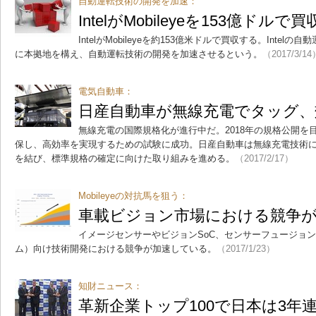
自動運転技術の開発を加速：
IntelがMobileyeを153億ドルで
IntelがMobileyeを約153億米ドルで買収する。Intelの
に本拠地を構え、自動運転技術の開発を加速させるという。
（2017/3/14
電気自動車：
日産自動車が無線充電でタッグ、
無線充電の国際規格化が進行中だ。2018年の規格公開を
保し、高効率を実現するための試験に成功。日産自動車は無線充電技術に強みが
を結び、標準規格の確定に向けた取り組みを進める。
（2017/2/17）
Mobileyeの対抗馬を狙う：
車載ビジョン市場における競争
イメージセンサーやビジョンSoC、センサーフュージョン
ム）向け技術開発における競争が加速している。
（2017/1/23）
知財ニュース：
革新企業トップ100で日本は3年