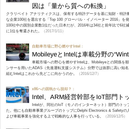
因は「量から質への転換」
クラリベイト アナリティクスは、保有する特許データを基に知財・特許
な企業100社を選出する「Top 100 グローバル・イノベーター 2016」を発
100社中の国別企業数1位だった日本だが、2016年は34社と前年比で6社
に1位を奪還された。
（2017/1/11）
自動車市場に野心燃やすIntel：
MobileyeとIntelは車載分野の“Wi
車載市場への野心を燃やすIntelは、Mobileyeとの関
ンサーを用いたADAS（先進運転支援システム）分野では抜群に高い知名度を
組むIntelはこれから先どこに向かうのか。
（2016/12/7）
x86への固執から脱却？：
Intel、ARM経営幹部をIoT部門
Intelが、同社のIoT（モノのインターネット）部門のト
た。他にも自動車事業グループのトップにDelphi Electronics & Safety
よび車載事業を強化する上で戦略的な人事を行っている。
（2016/12/5）