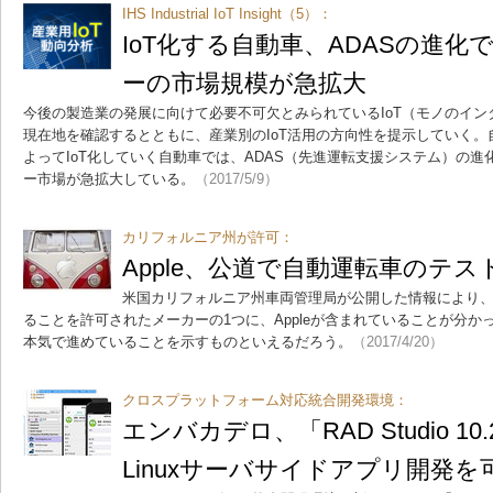
IHS Industrial IoT Insight（5）：
IoT化する自動車、ADASの進
ーの市場規模が急拡大
今後の製造業の発展に向けて必要不可欠とみられているIoT（モノのイン
現在地を確認するとともに、産業別のIoT活用の方向性を提示していく
よってIoT化していく自動車では、ADAS（先進運転支援システム）の
ー市場が急拡大している。
（2017/5/9）
カリフォルニア州が許可：
Apple、公道で自動運転車のテ
米国カリフォルニア州車両管理局が公開した情報により
ることを許可されたメーカーの1つに、Appleが含まれていることが分かっ
本気で進めていることを示すものといえるだろう。
（2017/4/20）
クロスプラットフォーム対応統合開発環境：
エンバカデロ、「RAD Studio 10
Linuxサーバサイドアプリ開発を