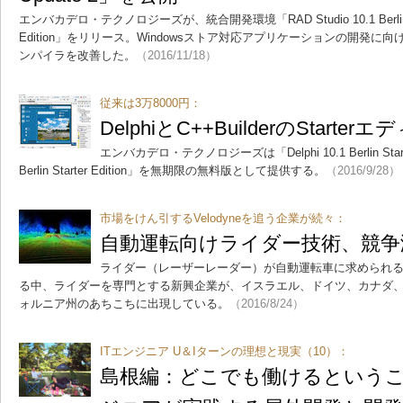
エンバカデロ・テクノロジーズが、統合開発環境「RAD Studio 10.1 Berlin Updat
Edition」をリリース。Windowsストア対応アプリケーションの開発に
ンパイラを改善した。
（2016/11/18）
従来は3万8000円：
DelphiとC++BuilderのStart
エンバカデロ・テクノロジーズは「Delphi 10.1 Berlin Starter 
Berlin Starter Edition」を無期限の無料版として提供する。
（2016/9/28）
市場をけん引するVelodyneを追う企業が続々：
自動運転向けライダー技術、競争
ライダー（レーザーレーダー）が自動運転車に求められる
る中、ライダーを専門とする新興企業が、イスラエル、ドイツ、カナダ
ォルニア州のあちこちに出現している。
（2016/8/24）
ITエンジニア U＆Iターンの理想と現実（10）：
島根編：どこでも働けるというこ