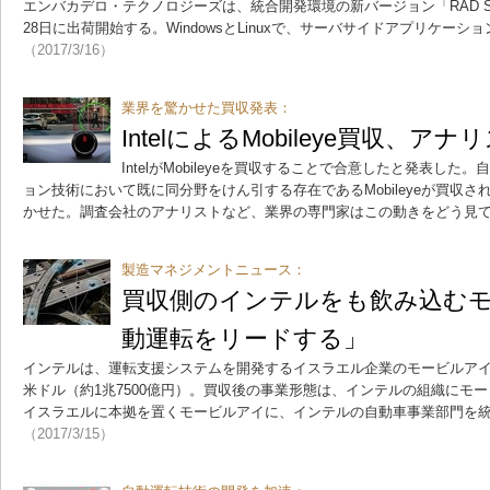
エンバカデロ・テクノロジーズは、統合開発環境の新バージョン「RAD Studio 
28日に出荷開始する。WindowsとLinuxで、サーバサイドアプリケー
（2017/3/16）
業界を驚かせた買収発表：
IntelによるMobileye買収、ア
IntelがMobileyeを買収することで合意したと発表し
ョン技術において既に同分野をけん引する存在であるMobileyeが買収
かせた。調査会社のアナリストなど、業界の専門家はこの動きをどう見
製造マネジメントニュース：
買収側のインテルをも飲み込む
動運転をリードする」
インテルは、運転支援システムを開発するイスラエル企業のモービルアイ
米ドル（約1兆7500億円）。買収後の事業形態は、インテルの組織にモ
イスラエルに本拠を置くモービルアイに、インテルの自動車事業部門を
（2017/3/15）