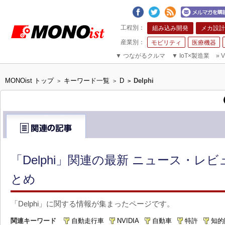
組み込み開発
メカ設計
モビリティ
医療機器
▼
つながるクルマ
▼
IoT×製造業
»
V
MONOist トップ
キーワード一覧
D
Delphi
>
>
>
「Delphi」関連の最新 ニュース・レビ
とめ
「Delphi」に関する情報が集まったページです。
関連キーワード
自動走行車
NVIDIA
自動車
特許
知的