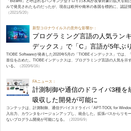
「Bizarro」と呼ばれるバンキング型トロイの木馬が攻撃対象の拡大を
ルで発見されたものだったが、現在は欧州や南米の各国を標的に、認証
（2021/5/20）
新型コロナウイルスの意外な影響か：
プログラミング言語の人気ランキン
デックス」で「C」言語が5年ぶ
TIOBE Softwareが発表した2020年5月の「TIOBEインデックス」では
首位を占めた。TIOBEインデックスは、プログラミング言語の人気を示
いる。
（2020/6/16）
FAニュース：
計測制御や通信のドライバ3種を
吸収した開発が可能に
コンテックは、計測制御、通信デバイスドライバ「APT-TOOL for Win
入出力、カウンタをバージョンアップし、統合した。拡張バスからリモー
ないプログラム開発が可能になる。
（2020/6/9）