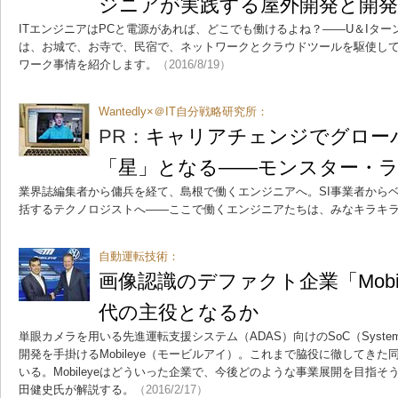
ジニアが実践する屋外開発と開発
ITエンジニアはPCと電源があれば、どこでも働けるよね？――U＆Iター
は、お城で、お寺で、民宿で、ネットワークとクラウドツールを駆使して
ワーク事情を紹介します。
（2016/8/19）
Wantedly×＠IT自分戦略研究所：
PR：
キャリアチェンジでグロー
「星」となる――モンスター・
業界誌編集者から傭兵を経て、島根で働くエンジニアへ。SI事業者から
括するテクノロジストへ――ここで働くエンジニアたちは、みなキラキ
自動運転技術：
画像認識のデファクト企業「Mobi
代の主役となるか
単眼カメラを用いる先進運転支援システム（ADAS）向けのSoC（System 
開発を手掛けるMobileye（モービルアイ）。これまで脇役に徹してき
いる。Mobileyeはどういった企業で、今後どのような事業展開を目指
田健史氏が解説する。
（2016/2/17）