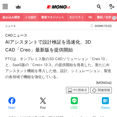
組み込み開発
メカ設計
製造マネジメント
モビリティ
FA
素材／化学
ニュース
2026年7月2日
CADニュース
AIアシスタントで設計検証を迅速化、3D
CAD「Creo」最新版を提供開始
PTCは、オンプレミス版の3D CADソリューション「Creo 13」
と、SaaS版の「Creo+ 13.3」の提供開始を発表した。新たにAI
アシスタント機能を導入した他、設計、シミュレーション、製造
の各領域で機能を強化している。
[MONOist]
PC用表示
関連情報
Share
Post
LINE
Hatena