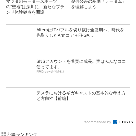
マツダのモータースポーツ
幾何公差の基準「データム」
の“聖地”は深川に、新たなブラ
を理解しよう
ンド体験拠点を開設
AlteraはITバブルを切り抜け全盛期へ、時代を
先取りしたArmコア＋FPGA...
SNSアカウントを着実に成長。実はみんなココ
使ってます。
PR(Dreaw合同会社)
テスラにおけるギガキャストの基本的な考え方
と方向性【前編】
Recommended by
記事ランキング