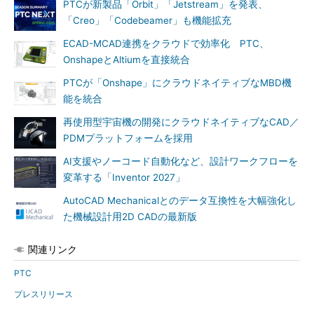
PTCが新製品「Orbit」「Jetstream」を発表、
「Creo」「Codebeamer」も機能拡充
ECAD-MCAD連携をクラウドで効率化 PTC、
OnshapeとAltiumを直接統合
PTCが「Onshape」にクラウドネイティブなMBD機
能を統合
再使用型宇宙機の開発にクラウドネイティブなCAD／
PDMプラットフォームを採用
AI支援やノーコード自動化など、設計ワークフローを
変革する「Inventor 2027」
AutoCAD Mechanicalとのデータ互換性を大幅強化し
た機械設計用2D CADの最新版
関連リンク
PTC
プレスリリース