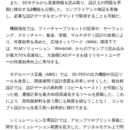
また、3Dモデルから直接情報を読み取り、設計上の問題を早
期に検出するβ機能も公開した。コンプライアンス検証を実施
し、必要な設計データをオンデマンドで取得することも可能だ。
機能強化では、フィーチャープリセットの拡張や、サーフェシ
ング、スケッチャー、板金、溶接、マルチボディ設計の改善によ
り、作業効率を高めた。広域ネットワーク（WAN）環境下で
は、PLMソリューション「Windchill」からのアセンブリ読み込み
が最大70％高速化し、大規模CADデータを扱うリモートユーザ
ーの作業効率向上に寄与する。
モデルベース定義（MBD）では、3D PDFの出力機能や注記ツ
ールを改良し、関係者間で設計意図を共有しやすくした。複合材
設計では、設計データの再利用（コピー＆ペースト）が可能にな
った他、遷移計算を最大60倍高速化するツールを搭載した。これ
により、高性能材料を扱う際にも精度を損なうことなく、コンセ
プト設計から生産工程へ効率的に移行できる。
シミュレーション主導設計では、アセンブリやプリント基板に
関するシミュレーション範囲を拡大した。デジタルモデル上で問