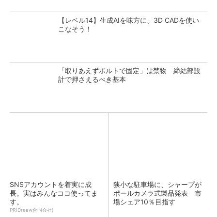
【レベル14】生成AIを味方に、3D CADを使い
こなそう！
「取りあえずボルトで固定」は禁物 締結部設
計で押さえるべき基本
SNSアカウントを着実に成
狭小な駐車場に、シャープが
長。実はみんなココ使ってま
ポールカメラ式製品発表 市
す。
場シェア10％目指す
PR(Dreaw合同会社)