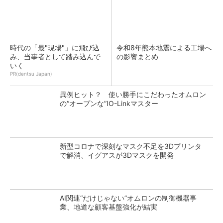
時代の「最"現場"」に飛び込
令和8年熊本地震による工場へ
み、当事者として踏み込んで
の影響まとめ
いく
PR(dentsu Japan)
異例ヒット？ 使い勝手にこだわったオムロン
の“オープンな”IO-Linkマスター
新型コロナで深刻なマスク不足を3Dプリンタ
で解消、イグアスが3Dマスクを開発
AI関連“だけじゃない”オムロンの制御機器事
業、地道な顧客基盤強化が結実