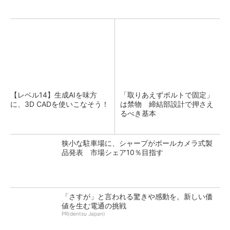
【レベル14】生成AIを味方
「取りあえずボルトで固定」
に、3D CADを使いこなそう！
は禁物 締結部設計で押さえ
るべき基本
狭小な駐車場に、シャープがポールカメラ式製
品発表 市場シェア10％目指す
「さすが」と言われる驚きや感動を。新しい価
値を生む電通の挑戦
PR(dentsu Japan)