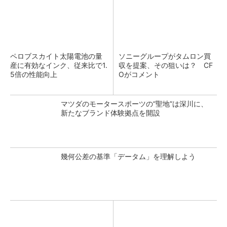
ペロブスカイト太陽電池の量
ソニーグループがタムロン買
産に有効なインク、従来比で1.
収を提案、その狙いは？ CF
5倍の性能向上
Oがコメント
マツダのモータースポーツの“聖地”は深川に、
新たなブランド体験拠点を開設
幾何公差の基準「データム」を理解しよう