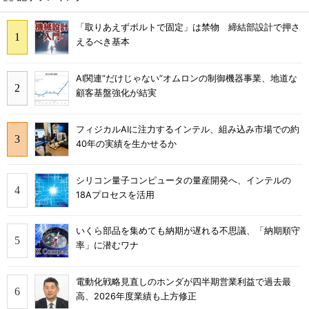
「取りあえずボルトで固定」は禁物 締結部設計で押さ
えるべき基本
AI関連“だけじゃない”オムロンの制御機器事業、地道な
顧客基盤強化が結実
フィジカルAIに注力するインテル、組み込み市場での約
40年の実績を生かせるか
シリコン量子コンピュータの量産開発へ、インテルの
18Aプロセスを活用
いくら部品を集めても納期が遅れる不思議、「納期順守
率」に潜むワナ
電動化戦略見直しのホンダが四半期営業利益で過去最
高、2026年度業績も上方修正