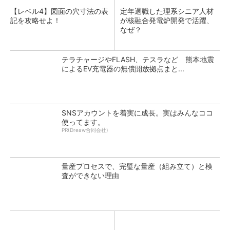
【レベル4】図面の穴寸法の表
定年退職した理系シニア人材
記を攻略せよ！
が核融合発電炉開発で活躍、
なぜ？
テラチャージやFLASH、テスラなど 熊本地震
によるEV充電器の無償開放拠点まと...
SNSアカウントを着実に成長。実はみんなココ
使ってます。
PR(Dreaw合同会社)
量産プロセスで、完璧な量産（組み立て）と検
査ができない理由