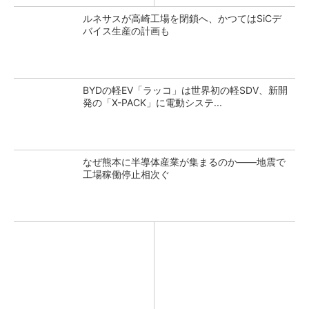
ルネサスが高崎工場を閉鎖へ、かつてはSiCデ
バイス生産の計画も
BYDの軽EV「ラッコ」は世界初の軽SDV、新開
発の「X-PACK」に電動システ...
なぜ熊本に半導体産業が集まるのか――地震で
工場稼働停止相次ぐ