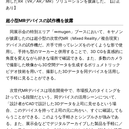
用したXR（VR／AR／MR）ソリューションを披露した。【訂正
あり】
超小型MRデバイスの試作機を披露
同展示会の特別エリア「∞mugen」ブースにおいて、キヤノン
が披露したのは超小型の次世代MR（Mixed Reality／複合現実）
デバイスの試作機だ。片手で持ってレンズをのぞくような形で使
用し、手持ち型のマーカーと併用することで、3D CGを直感的に
角度を変えながら好きな場所で確認できる。また、多数のカメラ
で撮影した映像から3D空間データを生成するボリュメトリック
ビデオ技術を用いて、撮影した3Dデータを同デバイスを活用し
て手軽に見ることができる。
次世代MRデバイスは現在開発中で、市場投入のタイミングを
計っている段階だという。同デバイスの活用シーンについて、
「設計者がCADで設計した3Dデータを上司に見せるという場
合、このデバイスを持って上司の元に向かい、すぐに確認しても
らうことができる。このような手軽さとシンプルさが強みであ
る。また、展示会などでデジタルアーカイブした製品を手軽に／