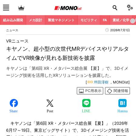
組み込み開発
メカ設計
製造マネジメント
モビリティ
FA
素材／化学
ニュース
2026年7月1日
VRニュース
キヤノン、超小型の次世代MRデバイスやリアルタ
イムでVR映像が見れる新技術を披露
キヤノンは「第6回 XR・メタバース総合展 【夏】」で、3Dイメ
ージング技術を活用したXRソリューションを披露した。
[
坪田澪樹
，MONOist]
PC用表示
関連情報
Share
Post
LINE
Hatena
キヤノンは「第6回 XR・メタバース総合展 【夏】」（2026年
6月17～19日、東京ビッグサイト）で、3Dイメージング技術を活