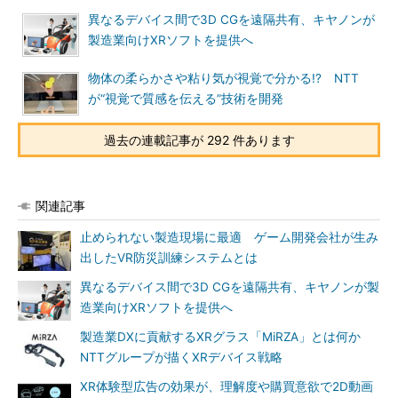
異なるデバイス間で3D CGを遠隔共有、キヤノンが
製造業向けXRソフトを提供へ
物体の柔らかさや粘り気が視覚で分かる!? NTT
が“視覚で質感を伝える”技術を開発
過去の連載記事が 292 件あります
関連記事
止められない製造現場に最適 ゲーム開発会社が生み
出したVR防災訓練システムとは
異なるデバイス間で3D CGを遠隔共有、キヤノンが製
造業向けXRソフトを提供へ
製造業DXに貢献するXRグラス「MiRZA」とは何か
NTTグループが描くXRデバイス戦略
XR体験型広告の効果が、理解度や購買意欲で2D動画