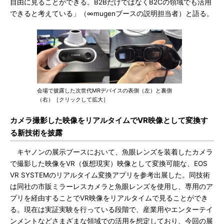
自由に見ることができる。B2BだけではなくB2Cの領域でも活用
できると考えている」（∞mugenブースの説明担当者）と語る。
会場で披露した次世代MRデバイスの表側（左）と裏側
（右）［クリックして拡大］
カメラ撮影した映像をリアルタイムでVR映像として変換す
る新技術を披露
キヤノンの展示ブースにおいて、魚眼レンズを装着したカメラ
で撮影した映像をVR（仮想現実）映像として変換可能な、EOS
VR SYSTEMのリアルタイム変換アプリを参考出展した。同技術
は同社の市販ミラーレスカメラと魚眼レンズを使用し、専用のア
プリを経由することでVR映像をリアルタイムで見ることができ
る。現在は実証実験を行っている段階で、産業用やエンターテイ
ンメントなどさまざまな領域での活用を想定しており、今回の展