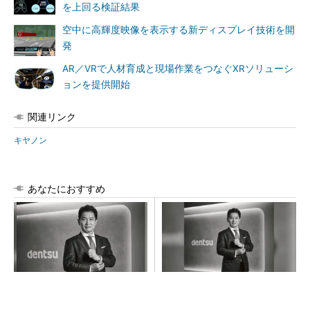
を上回る検証結果
空中に高輝度映像を表示する新ディスプレイ技術を開
発
AR／VRで人材育成と現場作業をつなぐXRソリューシ
ョンを提供開始
関連リンク
キヤノン
あなたにおすすめ
時代の「最"現場"」に飛び込
現場の「生の声」に耳を傾