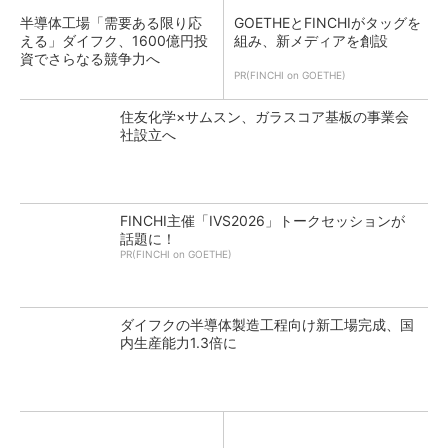
半導体工場「需要ある限り応
GOETHEとFINCHIがタッグを
える」ダイフク、1600億円投
組み、新メディアを創設
資でさらなる競争力へ
PR(FINCHI on GOETHE)
住友化学×サムスン、ガラスコア基板の事業会
社設立へ
FINCHI主催「IVS2026」トークセッションが
話題に！
PR(FINCHI on GOETHE)
ダイフクの半導体製造工程向け新工場完成、国
内生産能力1.3倍に