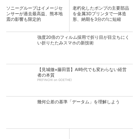
ソニーグループはイメージセ
老朽化したポンプの主要部品
ンサーが過去最高益、熊本地
を金属3Dプリンタで一体造
震の影響も限定的
形、納期を3分の1に短縮
強度20倍のフィルム採用で折り目が目立ちにく
い折りたたみスマホの新技術
【見城徹×藤田晋】AI時代でも変わらない経営
者の本質
PR(FINCHI on GOETHE)
幾何公差の基準「データム」を理解しよう