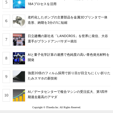
18Aプロセスを活用
老朽化したポンプの主要部品を金属3Dプリンタで一体
造形、納期を3分の1に短縮
日立建機の新社名「LANDCROS」を世界に発信、大谷
選手がブランドアンバサダー就任
AIと量子化学計算の連携で色純度の高い青色発光材料を
開発
強度20倍のフィルム採用で折り目が目立ちにくい折りた
たみスマホの新技術
AI／データセンターで複合マシンの受注拡大、第1四半
期過去最高のアマダ
Copyright © ITmedia Inc. All Rights Reserved.