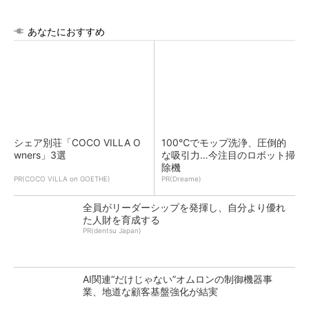
あなたにおすすめ
シェア別荘「COCO VILLA O
100℃でモップ洗浄、圧倒的
wners」3選
な吸引力…今注目のロボット掃
除機
PR(COCO VILLA on GOETHE)
PR(Dreame)
全員がリーダーシップを発揮し、自分より優れ
た人財を育成する
PR(dentsu Japan)
AI関連“だけじゃない”オムロンの制御機器事
業、地道な顧客基盤強化が結実