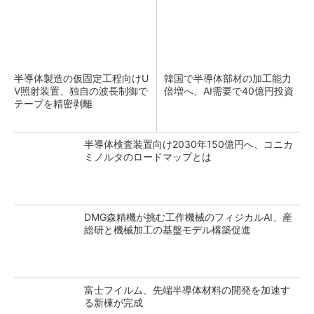
半導体製造の仮固定工程向けU
韓国で半導体部材の加工能力
V照射装置、独自の波長制御で
倍増へ、AI需要で40億円投資
テープを精密剥離
半導体検査装置向け2030年150億円へ、コニカ
ミノルタのロードマップとは
DMG森精機が挑む工作機械のフィジカルAI、産
総研と機械加工の基盤モデル構築促進
富士フイルム、先端半導体材料の開発を加速す
る新棟が完成