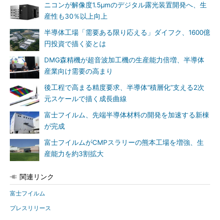
ニコンが解像度1.5μmのデジタル露光装置開発へ、生
産性も30％以上向上
半導体工場「需要ある限り応える」ダイフク、1600億
円投資で描く姿とは
DMG森精機が超音波加工機の生産能力倍増、半導体
産業向け需要の高まり
後工程で高まる精度要求、半導体“積層化”支える2次
元スケールで描く成長曲線
富士フイルム、先端半導体材料の開発を加速する新棟
が完成
富士フイルムがCMPスラリーの熊本工場を増強、生
産能力を約3割拡大
関連リンク
富士フイルム
プレスリリース