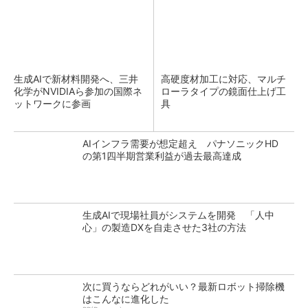
生成AIで新材料開発へ、三井
高硬度材加工に対応、マルチ
化学がNVIDIAら参加の国際ネ
ローラタイプの鏡面仕上げ工
ットワークに参画
具
AIインフラ需要が想定超え パナソニックHD
の第1四半期営業利益が過去最高達成
生成AIで現場社員がシステムを開発 「人中
心」の製造DXを自走させた3社の方法
次に買うならどれがいい？最新ロボット掃除機
はこんなに進化した