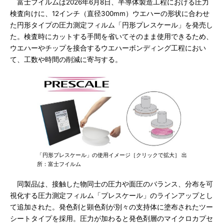
富士フイルムは2026年6月8日、半導体製造工程における圧力
検査向けに、12インチ（直径300mm）ウエハーの形状に合わせ
た円形タイプの圧力測定フィルム「円形プレスケール」を発売し
た。検査時にカットする手間を省いてそのまま使用できるため、
ウエハーやチップを接合するウエハーボンディング工程におい
て、工数や時間の削減に寄与する。
「円形プレスケール」の使用イメージ［クリックで拡大］ 出
所：富士フイルム
同製品は、接触した物同士の圧力や面圧のバランス、分布を可
視化する圧力測定フィルム「プレスケール」のラインアップとし
て追加された。発色剤と顕色剤が別々の支持体に塗布されたツー
シートタイプを採用。圧力が加わると発色剤層のマイクロカプセ