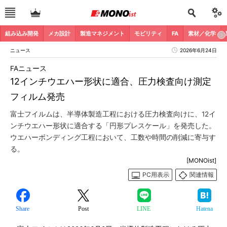
組み込み開発
メカ設計
製造マネジメント
モビリティ
FA
素材／化学
ニュース
2026年6月24日
FAニュース
12インチウエハー形状に適合、圧力検査向け測定
フィルム発売
富士フイルムは、半導体製造工程における圧力検査向けに、12イ
ンチウエハー形状に適合する「円形プレスケール」を発売した。
ウエハーボンディング工程において、工数や時間の削減に寄与す
る。
[MONOist]
PC用表示
関連情報
Share
Post
LINE
Hatena