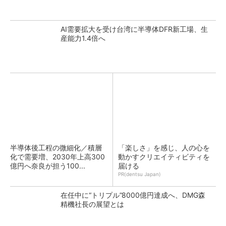
AI需要拡大を受け台湾に半導体DFR新工場、生
産能力1.4倍へ
半導体後工程の微細化／積層
「楽しさ」を感じ、人の心を
化で需要増、2030年上高300
動かすクリエイティビティを
億円へ奈良が担う100...
届ける
PR(dentsu Japan)
在任中に“トリプル”8000億円達成へ、DMG森
精機社長の展望とは