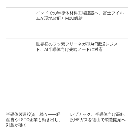
インドでの半導体材料工場建設へ、富士フイル
ムが現地政府とMoU締結
世界初のフッ素フリーネガ型ArF液浸レジス
ト、AI半導体向け先端ノードに対応
半導体製造投資、続々――経
レゾナック、半導体向け高純
産省やLSTC企業も動き出し、
度HFガスを徳山で製造開始へ
列島が沸く