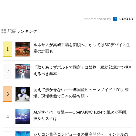
Recommended by
記事ランキング
ルネサスが高崎工場を閉鎖へ、かつてはSiCデバイス生
産の計画も
「取りあえずボルトで固定」は禁物 締結部設計で押さ
えるべき基本
あえて歩かせない――準国産ヒューマノイド「D1」登
場、現場稼働で日本の勝ち筋へ
AIがサイバー攻撃――OpenAIやClaudeで相次ぐ事態、
波及リスクは
シリコン量子コンピュータの量産開発へ、インテルの