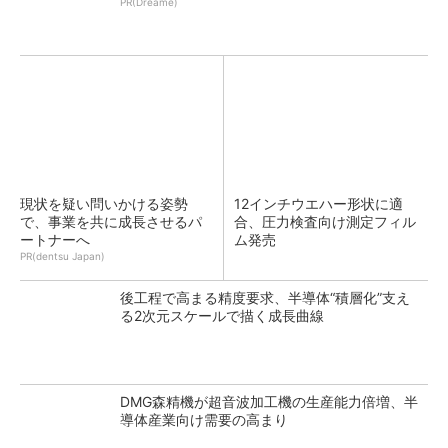
PR(Dreame)
現状を疑い問いかける姿勢
12インチウエハー形状に適
で、事業を共に成長させるパ
合、圧力検査向け測定フィル
ートナーへ
ム発売
PR(dentsu Japan)
後工程で高まる精度要求、半導体“積層化”支え
る2次元スケールで描く成長曲線
DMG森精機が超音波加工機の生産能力倍増、半
導体産業向け需要の高まり