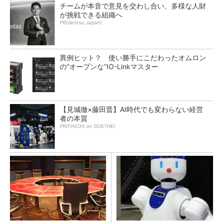
チームが本音で意見を交わし合い、多様な人財
が挑戦できる組織へ
PR(dentsu Japan)
異例ヒット？ 使い勝手にこだわったオムロン
の“オープンな”IO-Linkマスター
【見城徹×藤田晋】AI時代でも変わらない経営
者の本質
PR(FINCHI on GOETHE)