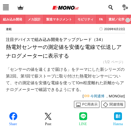
組み込み開発
メカ設計
製造マネジメント
モビリティ
FA
素材／化学
連載
2026年6月22日
注目デバイスで組み込み開発をアップグレード（34）
熱電対センサーの測定値を安価な電線で伝送しア
ナログメーターに表示する
（1/2 ページ）
「センサーの値を遠くまで届ける」をテーマにした新シリーズの
第2回。第1回で薪ストーブに取り付けた熱電対センサーについ
て、その測定値を安価な電線を使って10m程度離れた距離からア
ナログメーターで確認できるようにする。
[
今岡通博
，MONOist]
PC用表示
関連情報
Share
Post
LINE
Hatena