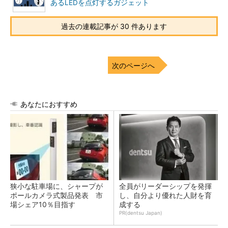
あるLEDを点灯するガジェット
過去の連載記事が 30 件あります
次のページへ
あなたにおすすめ
狭小な駐車場に、シャープが
全員がリーダーシップを発揮
ポールカメラ式製品発表 市
し、自分より優れた人財を育
場シェア10％目指す
成する
PR(dentsu Japan)