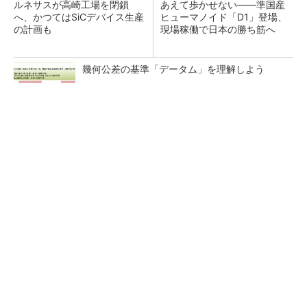
ルネサスが高崎工場を閉鎖
あえて歩かせない――準国産
へ、かつてはSiCデバイス生産
ヒューマノイド「D1」登場、
の計画も
現場稼働で日本の勝ち筋へ
幾何公差の基準「データム」を理解しよう
【見城徹×藤田晋】AI時代でも変わらない経営
者の本質
PR(FINCHI on GOETHE)
ソニーグループはイメージセンサーが過去最高
益、熊本地震の影響も限定的